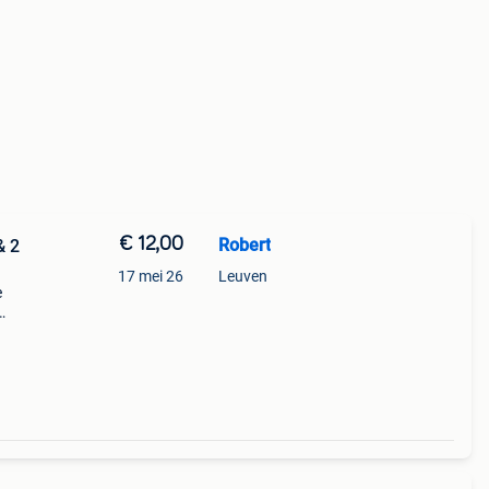
€ 12,00
Robert
& 2
17 mei 26
Leuven
e