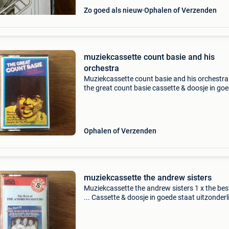
Zo goed als nieuw
Ophalen of Verzenden
muziekcassette count basie and his
orchestra
Muziekcassette count basie and his orchestra
the great count basie cassette & doosje in go
staat uitzonderlijk verkoop van enkele 100-de
muziekcassettes. Mc - muziekcassette - casset
Ophalen of Verzenden
muziekcassette the andrew sisters
Muziekcassette the andrew sisters 1 x the bes
... Cassette & doosje in goede staat uitzonderli
verkoop van enkele 100-den muziekcassettes.
muziekcassette - cassette - tape