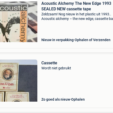
Acoustic Alchemy The New Edge 1993
SEALED NEW cassette tape
Zeldzaam! Nog nieuw in het plastic uit 1993..
Acoustic alchemy – the new edge, cassette b
bandje tape sealed. Smooth jazz grp – grc-96
Ophalen / verzenden vanuit nederland postnl,
bekijk al onze
Nieuw in verpakking
Ophalen of Verzenden
Cassette
Wordt niet gebruikt
Zo goed als nieuw
Ophalen