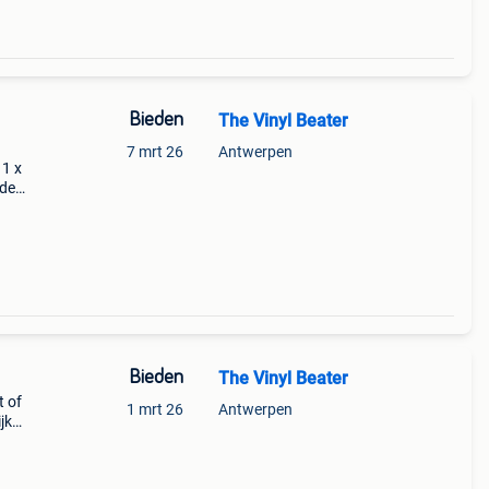
Bieden
The Vinyl Beater
7 mrt 26
Antwerpen
 1 x
ede
n
te - t
Bieden
The Vinyl Beater
t of
1 mrt 26
Antwerpen
jk
 Mc -