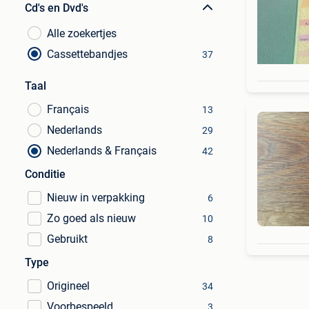
Cd's en Dvd's
Alle zoekertjes
Cassettebandjes
37
Taal
Français
13
Nederlands
29
Nederlands & Français
42
Conditie
Nieuw in verpakking
6
Zo goed als nieuw
10
Gebruikt
8
Type
Origineel
34
Voorbespeeld
3