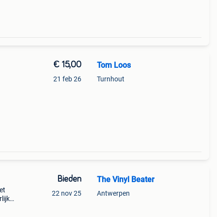
€ 15,00
Tom Loos
21 feb 26
Turnhout
Bieden
The Vinyl Beater
et
22 nov 25
Antwerpen
lijk
 Mc -