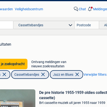
waarden
Veiligheidscentrum
Chat
Meldinge
Cassettebandjes
A
ultaten
Ontvang meldingen van
 je zoekopdracht
nieuwe zoekresultaten
s
Cassettebandjes
Jazz en Blues
Verwijder filters
De pre historie 1955-1959 oldies collect
cassette)
Brt cassette muziek uit jaren 1955 naar 1959