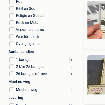
Pop
R&B en Soul
Religie en Gospel
Rock en Metal
Verzamelalbums
Wereldmuziek
Overige genres
Aantal bandjes
1 bandje
31
2 t/m 25 bandjes
2
26 bandjes of meer
1
Moet nu weg
Moet nu weg
0
Levering