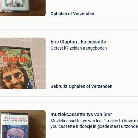
Ophalen of Verzenden
Eric Clapton ; Ep cassette
Getest k7 zelden aangeboden
Gebruikt
Ophalen of Verzenden
muziekcassette tys van leer
Muziekcassette tys van leer 1 x nice to have m
you cassette & doosje in goede staat uitzonder
verkoop van enkele 100-den muziekcassettes.
muziekcassette - cassette - tape