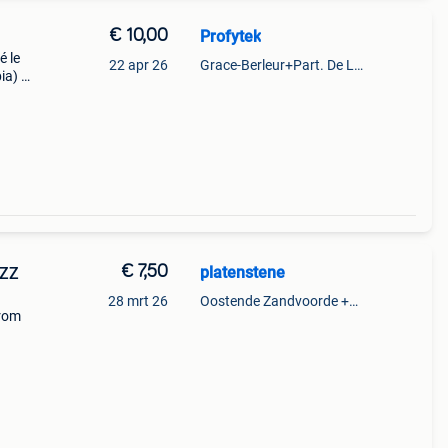
€ 10,00
Profytek
é le
22 apr 26
Grace-Berleur+Part. De Loncin
ia) et
e,
t
€ 7,50
platenstene
AZZ
28 mrt 26
Oostende Zandvoorde +Oostende
from
halen
€