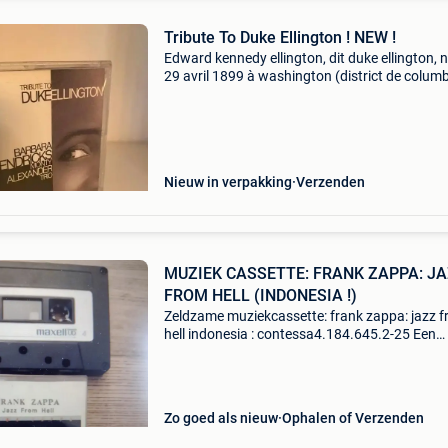
Tribute To Duke Ellington ! NEW !
Edward kennedy ellington, dit duke ellington, n
29 avril 1899 à washington (district de columb
mort le 24 mai 1974 à new york, est un pianist
compositeur de jazz, de comédies musicales e
Nieuw in verpakking
Verzenden
MUZIEK CASSETTE: FRANK ZAPPA: J
FROM HELL (INDONESIA !)
Zeldzame muziekcassette: frank zappa: jazz 
hell indonesia : contessa4.184.645.2-25 Een
collector&#39;s item voor de zappa fans ! -Af
in oostende of verzending belgie : bpost :5.40
Zo goed als nieuw
Ophalen of Verzenden