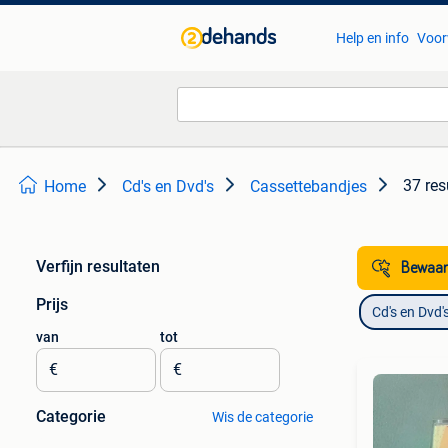
Help en info
Voor
37 res
Home
Cd's en Dvd's
Cassettebandjes
Verfijn resultaten
Bewaar
Prijs
Cd's en Dvd'
van
tot
€
€
Categorie
Wis de categorie