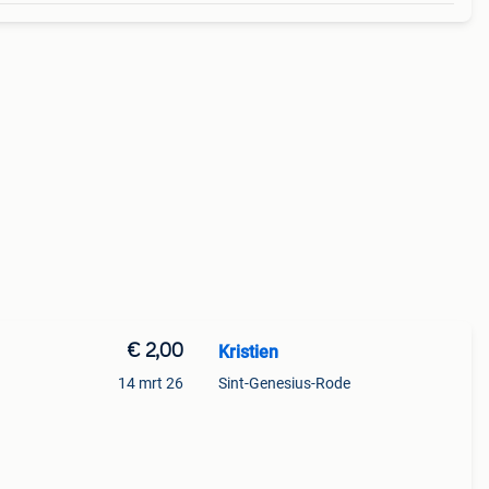
€ 2,00
Kristien
14 mrt 26
Sint-Genesius-Rode