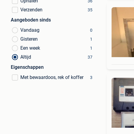
Ophalen
36
Verzenden
35
Aangeboden sinds
Vandaag
0
Gisteren
1
Een week
1
Altijd
37
Eigenschappen
Met bewaardoos, rek of koffer
3