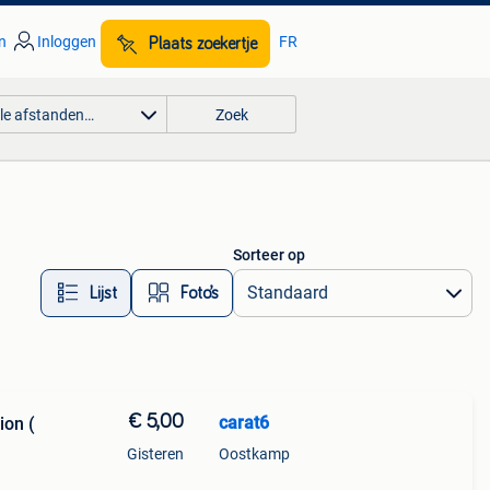
n
Inloggen
FR
Plaats zoekertje
lle afstanden…
Zoek
Sorteer op
Lijst
Foto’s
€ 5,00
carat6
ion (
Gisteren
Oostkamp