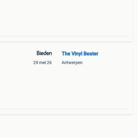
Bieden
The Vinyl Beater
29 mei 26
Antwerpen
te -