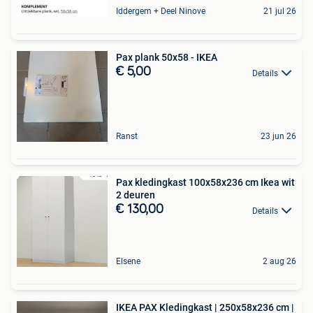
Iddergem + Deel Ninove
21 jul 26
Pax plank 50x58 - IKEA
€ 5,00
Details
Ranst
23 jun 26
Pax kledingkast 100x58x236 cm Ikea wit
2 deuren
€ 130,00
Details
Elsene
2 aug 26
IKEA PAX Kledingkast | 250x58x236 cm |