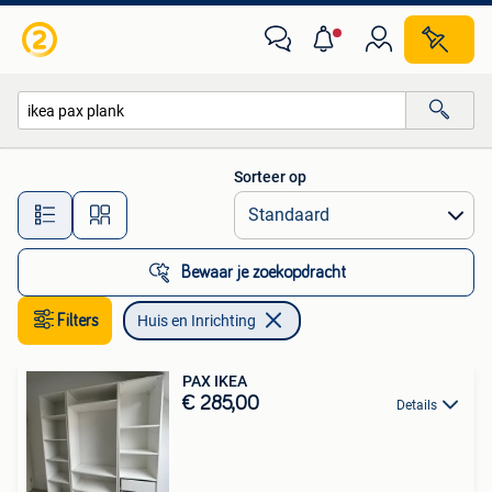
Huis en Inrichting
Sorteer op
Alle afstanden…
Bewaar je zoekopdracht
Filters
Huis en Inrichting
PAX IKEA
€ 285,00
Details