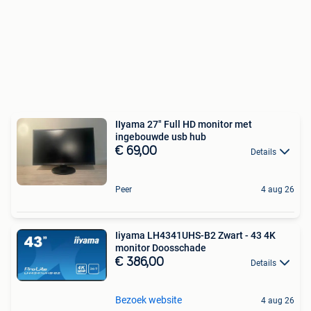
IIyama 27" Full HD monitor met
ingebouwde usb hub
€ 69,00
Details
Peer
4 aug 26
Iiyama LH4341UHS-B2 Zwart - 43 4K
monitor Doosschade
€ 386,00
Details
Bezoek website
4 aug 26