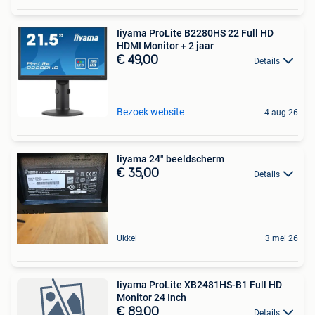
Iiyama ProLite B2280HS 22 Full HD
HDMI Monitor + 2 jaar
€ 49,00
Details
Bezoek website
4 aug 26
Iiyama 24" beeldscherm
€ 35,00
Details
Ukkel
3 mei 26
Iiyama ProLite XB2481HS-B1 Full HD
Monitor 24 Inch
€ 89,00
Details