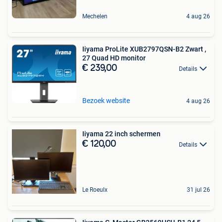
Mechelen
4 aug 26
Iiyama ProLite XUB2797QSN-B2 Zwart ,
27 Quad HD monitor
€ 239,00
Details
Bezoek website
4 aug 26
Iiyama 22 inch schermen
€ 120,00
Details
Le Roeulx
31 jul 26