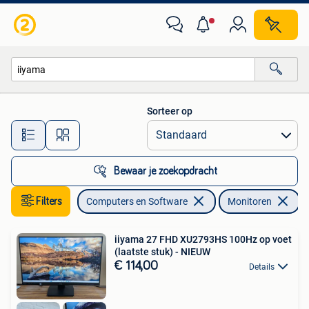
Monitoren
Sorteer op
Alle afstanden…
Bewaar je zoekopdracht
Filters
Computers en Software
Monitoren
V
iiyama 27 FHD XU2793HS 100Hz op voet
(laatste stuk) - NIEUW
€ 114,00
Details