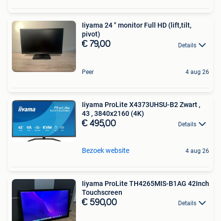
Iiyama 24 " monitor Full HD (lift,tilt,
pivot)
€ 79,00
Details
Peer
4 aug 26
Iiyama ProLite X4373UHSU-B2 Zwart ,
43 , 3840x2160 (4K)
€ 495,00
Details
Bezoek website
4 aug 26
Iiyama ProLite TH4265MIS-B1AG 42Inch
Touchscreen
€ 590,00
Details