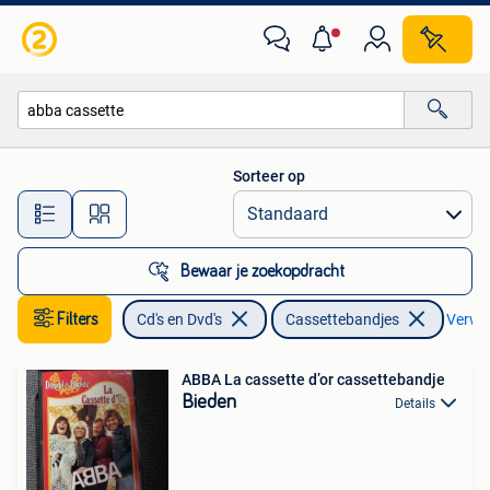
Cassettebandjes
Sorteer op
Alle afstanden…
Bewaar je zoekopdracht
Filters
Cd's en Dvd's
Cassettebandjes
Verwijd
ABBA La cassette d’or cassettebandje
Bieden
Details