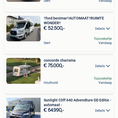
Gent
Vandaag
‼️ford benimar‼️AUTOMAAT‼️RUIMTE
WONDER‼️
€ 52.500,-
Details
Topzoekertje
Gent
Vandaag
concorde charisma
€ 75.000,-
Details
Topzoekertje
Houthulst
Vandaag
Sunlight Cliff 640 Advendture DD Editie -
automaat -
€ 64.990,-
Details