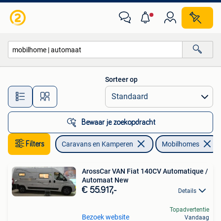
Mobilhomes
Sorteer op
Alle afstanden…
Bewaar je zoekopdracht
Filters
Caravans en Kamperen
Mobilhomes
ArossCar VAN Fiat 140CV Automatique /
Automaat New
€ 55.917,-
Details
Topadvertentie
Bezoek website
Vandaag