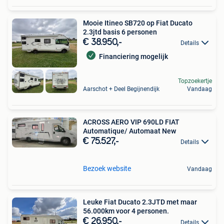
Mooie Itineo SB720 op Fiat Ducato
2.3jtd basis 6 personen
€ 38.950,-
Details
Financiering mogelijk
Topzoekertje
Aarschot + Deel Begijnendijk
Vandaag
ACROSS AERO VIP 690LD FIAT
Automatique/ Automaat New
€ 75.527,-
Details
Bezoek website
Vandaag
Leuke Fiat Ducato 2.3JTD met maar
56.000km voor 4 personen.
€ 26.950,-
Details