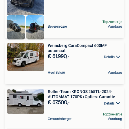
Topzoekertje
Beveren-Leie
Vandaag
Weinsberg CaraCompact 600MF
automaat
€ 61.990,-
Details
Heel België
Vandaag
Roller-Team KRONOS 265TL-2024-
AUTOMAAT-170PK+Opties+Garantie
€ 67.500,-
Details
Topzoekertje
Geraardsbergen
Vandaag