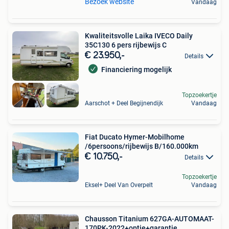
Bezoek website
Vandaag
Kwaliteitsvolle Laika IVECO Daily
35C130 6 pers rijbewijs C
€ 23.950,-
Details
Financiering mogelijk
Topzoekertje
Aarschot + Deel Begijnendijk
Vandaag
Fiat Ducato Hymer-Mobilhome
/6persoons/rijbewijs B/160.000km
€ 10.750,-
Details
Topzoekertje
Eksel+ Deel Van Overpelt
Vandaag
Chausson Titanium 627GA-AUTOMAAT-
170PK-2022+optie+garantie