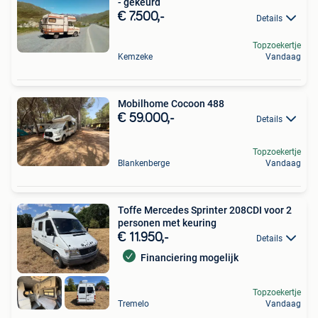
- gekeurd
€ 7.500,-
Details
Topzoekertje
Kemzeke
Vandaag
Mobilhome Cocoon 488
€ 59.000,-
Details
Topzoekertje
Blankenberge
Vandaag
Toffe Mercedes Sprinter 208CDI voor 2
personen met keuring
€ 11.950,-
Details
Financiering mogelijk
Topzoekertje
Tremelo
Vandaag