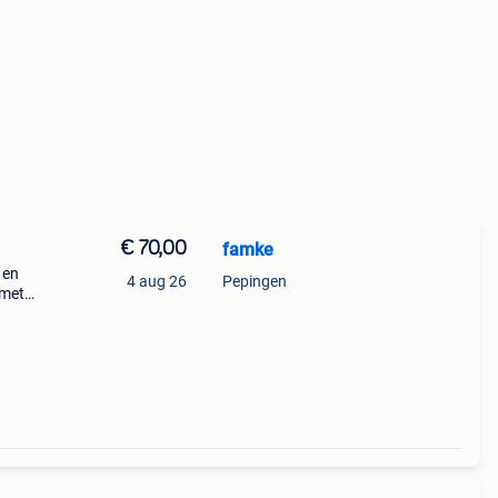
€ 70,00
famke
 en
4 aug 26
Pepingen
 met
 paw
 .