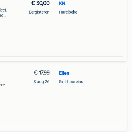
€ 30,00
KN
eet.
Eergisteren
Harelbeke
nd
rtijd
€ 17,99
Ellen
3 aug 26
Sint-Laureins
ere
t
in