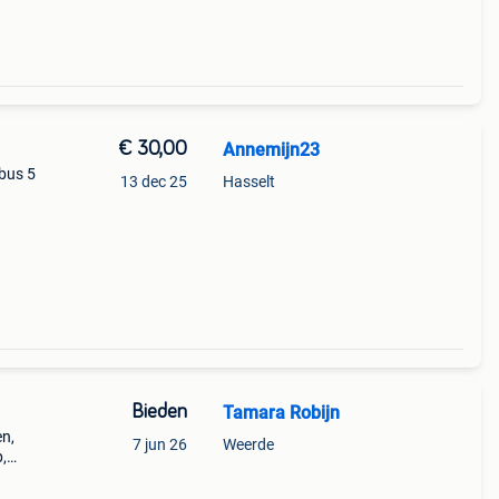
€ 30,00
Annemijn23
 bus 5
13 dec 25
Hasselt
Bieden
Tamara Robijn
en,
7 jun 26
Weerde
p,