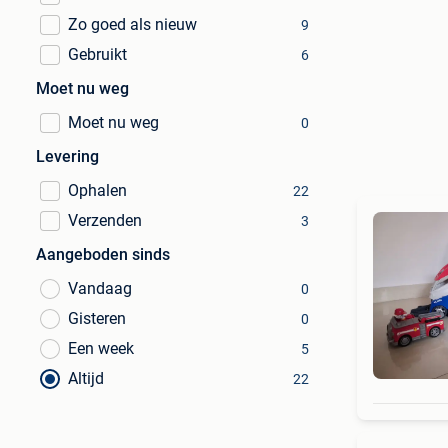
Zo goed als nieuw
9
Gebruikt
6
Moet nu weg
Moet nu weg
0
Levering
Ophalen
22
Verzenden
3
Aangeboden sinds
Vandaag
0
Gisteren
0
Een week
5
Altijd
22