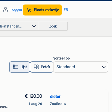
n
Inloggen
FR
Plaats zoekertje
lle afstanden…
Zoek
Sorteer op
Lijst
Foto’s
€ 120,00
dieter
1 aug 26
Zoutleeuw
ureren