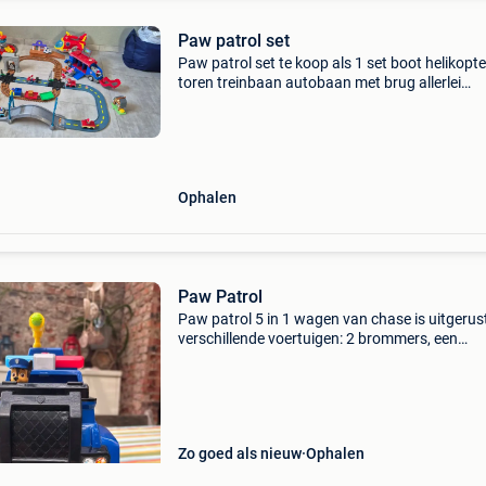
Paw patrol set
Paw patrol set te koop als 1 set boot helikopt
toren treinbaan autobaan met brug allerlei
accessoires zie foto&#39;s
Ophalen
Paw Patrol
Paw patrol 5 in 1 wagen van chase is uitgerus
verschillende voertuigen: 2 brommers, een
helikopter en een boot. Elke reddingsoperatie
een groot succes met deze prachtige cruiser. 
auto is
Zo goed als nieuw
Ophalen