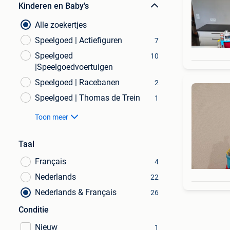
Kinderen en Baby's
Alle zoekertjes
Speelgoed | Actiefiguren
7
Speelgoed
10
|Speelgoedvoertuigen
Speelgoed | Racebanen
2
Speelgoed | Thomas de Trein
1
Toon meer
Taal
Français
4
Nederlands
22
Nederlands & Français
26
Conditie
Nieuw
1