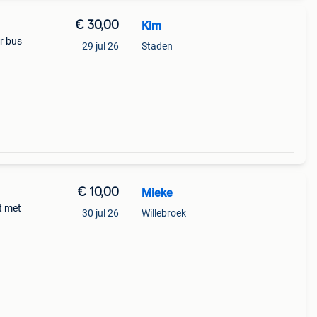
€ 30,00
Kim
er bus
29 jul 26
Staden
€ 10,00
Mieke
t met
30 jul 26
Willebroek
 wordt
De