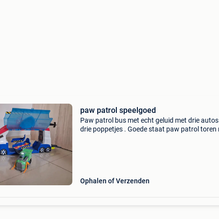
paw patrol speelgoed
Paw patrol bus met echt geluid met drie autos
drie poppetjes . Goede staat paw patrol toren
lift ,2 voertuigen en 3 poppetjes . Goede staat
patrol boot met 3 voertuigen en drie poppetjes
Ophalen of Verzenden