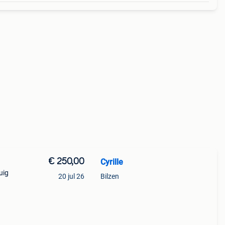
€ 250,00
Cyrille
uig
20 jul 26
Bilzen