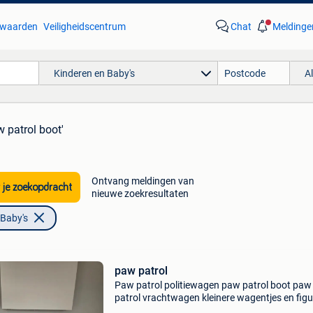
waarden
Veiligheidscentrum
Chat
Meldinge
Kinderen en Baby's
A
w patrol boot'
Ontvang meldingen van
 je zoekopdracht
nieuwe zoekresultaten
 Baby's
paw patrol
Paw patrol politiewagen paw patrol boot paw
patrol vrachtwagen kleinere wagentjes en fig
vrijblijvend komen kijken