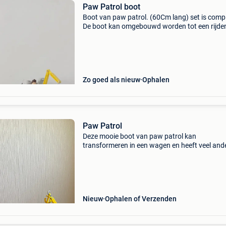
Paw Patrol boot
Boot van paw patrol. (60Cm lang) set is compl
De boot kan omgebouwd worden tot een rijde
voertuig. Het speelgoed werkt met geluid. Inde
nieuw gekocht. De set heeft hier en daar lichte
gebru
Zo goed als nieuw
Ophalen
Paw Patrol
Deze mooie boot van paw patrol kan
transformeren in een wagen en heeft veel and
leuke kenmerken zoals het geluidseffect en he
kanon die een zwembroei schiet naar mensen 
nood. Het is in zeer goe
Nieuw
Ophalen of Verzenden