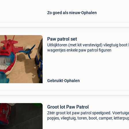
Zo goed als nieuw
Ophalen
Paw patrol set
Uitkijktoren (met kit verstevigd) vliegtuig boot
wagentjes enkele paw patrol figuren
Gebruikt
Ophalen
Groot lot Paw Patrol
Zéér groot lot paw patrol speelgoed. Voertuig
popjes, vliegtuig, toren, boot, camper, letterpu
speelmat,.... Richtprijs 475