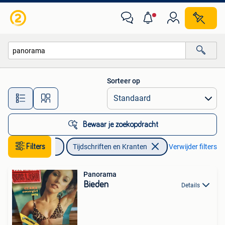
Tijdschriften en Kranten
Sorteer op
Alle afstanden…
Bewaar je zoekopdracht
Boeken
Filters
Tijdschriften en Kranten
Verwijder filters
Panorama
Bieden
Details