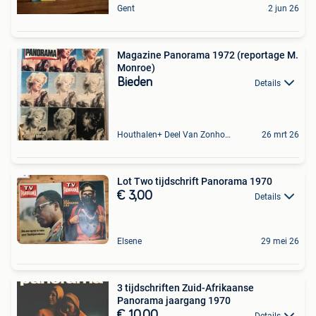
Gent
2 jun 26
Magazine Panorama 1972 (reportage M.
Monroe)
Bieden
Details
Houthalen+ Deel Van Zonhoven En Zolder
26 mrt 26
Lot Two tijdschrift Panorama 1970
€ 3,00
Details
Elsene
29 mei 26
3 tijdschriften Zuid-Afrikaanse
Panorama jaargang 1970
€ 10,00
Details