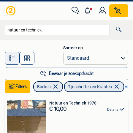
Tijdschriften en Kranten
Sorteer op
Alle afstanden…
Bewaar je zoekopdracht
Filters
Boeken
Tijdschriften en Kranten
Verw
Natuur en Techniek 1978
€ 10,00
Details