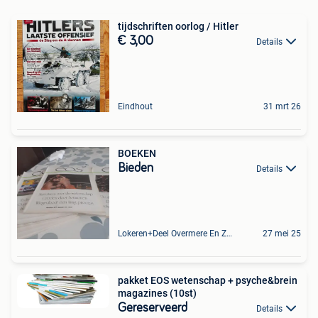
tijdschriften oorlog / Hitler
€ 3,00
Details
Eindhout
31 mrt 26
BOEKEN
Bieden
Details
Lokeren+Deel Overmere En Zele
27 mei 25
pakket EOS wetenschap + psyche&brein
magazines (10st)
Gereserveerd
Details