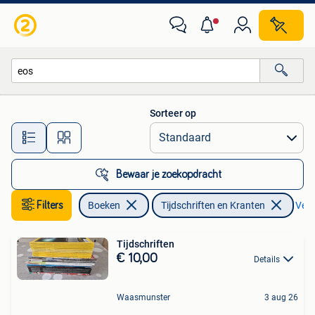
Tijdschriften en Kranten
Sorteer op
Alle afstanden…
Bewaar je zoekopdracht
Filters
Boeken
Tijdschriften en Kranten
Verw
Tijdschriften
€ 10,00
Details
Waasmunster
3 aug 26