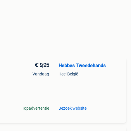
€ 9,95
Hebbes Tweedehands
e
Vandaag
Heel België
toor &
Topadvertentie
Bezoek website