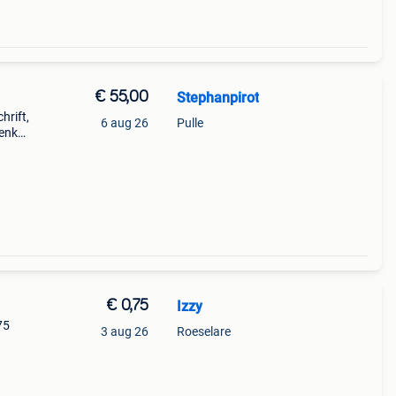
€ 55,00
Stephanpirot
hrift,
6 aug 26
Pulle
enkel
€ 0,75
Izzy
75
3 aug 26
Roeselare