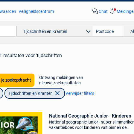
waarden
Veiligheidscentrum
Chat
Meldinge
Tijdschriften en Kranten
A
1 resultaten
voor 'tijdschriften'
Ontvang meldingen van
 je zoekopdracht
nieuwe zoekresultaten
Tijdschriften en Kranten
Verwijder filters
National Geographic Junior - Kinderen
National geographic junior - super slimmeriken
vakantieboek voor kinderen valt binnen de
categorie kantoor & school > tijdschriften &