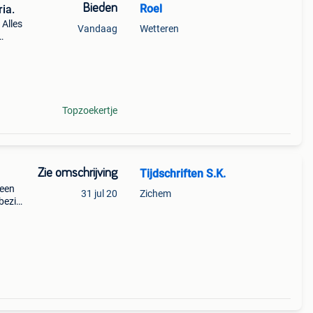
Bieden
Roel
ia.
 Alles
Vandaag
Wetteren
r hou
Topzoekertje
Zie omschrijving
Tijdschriften S.K.
 een
31 jul 20
Zichem
bezit
n he