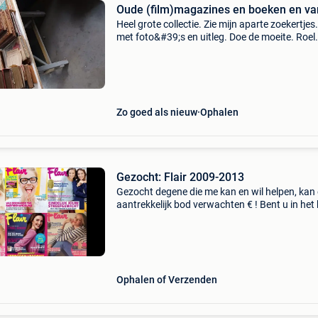
Oude (film)magazines en boeken en var
Heel grote collectie. Zie mijn aparte zoekertjes.
met foto&#39;s en uitleg. Doe de moeite. Roel
wetteren account alleen voor amateurs
verzamelaars aub. Ik ben geen handelaar maa
grote o
Zo goed als nieuw
Ophalen
Gezocht: Flair 2009-2013
Gezocht degene die me kan en wil helpen, kan
aantrekkelijk bod verwachten € ! Bent u in het 
van flair 1/2009 tem 12/2013 met of zonder
specials. Laat mij gerust iets weten. Misschie
Ophalen of Verzenden