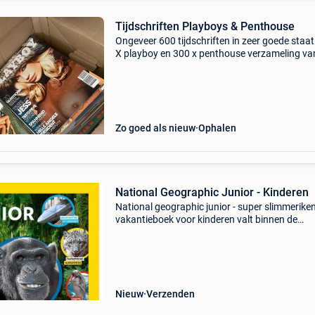
Tijdschriften Playboys & Penthouse
Ongeveer 600 tijdschriften in zeer goede staat
X playboy en 300 x penthouse verzameling va
afgelopen 40 jaar.
Zo goed als nieuw
Ophalen
National Geographic Junior - Kinderen
National geographic junior - super slimmeriken
vakantieboek voor kinderen valt binnen de
categorie kantoor & school > tijdschriften &
puzzelboeken > tijdschriften. Categorie: kanto
Nieuw
Verzenden