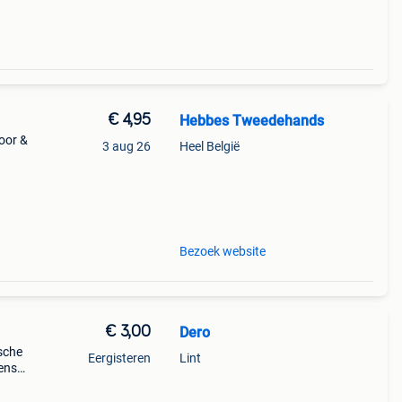
€ 4,95
Hebbes Tweedehands
oor &
3 aug 26
Heel België
Bezoek website
€ 3,00
Dero
ische
Eergisteren
Lint
mens
. Ze