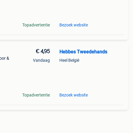
or &
Topadvertentie
Bezoek website
€ 4,95
Hebbes Tweedehands
oor &
Vandaag
Heel België
Topadvertentie
Bezoek website