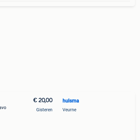
€ 20,00
hulsma
ravo
Gisteren
Veurne