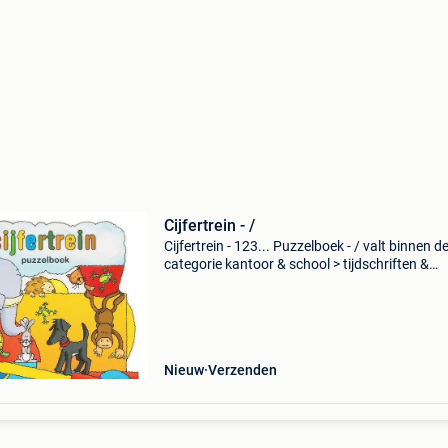
Cijfertrein - /
Cijfertrein - 123... Puzzelboek - / valt binnen d
categorie kantoor & school > tijdschriften &
puzzelboeken > puzzelboeken. Categorie: kan
school > tijdschriften & puzz
Nieuw
Verzenden