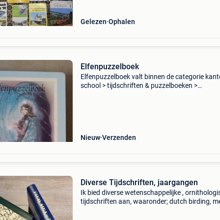
Gelezen
Ophalen
Elfenpuzzelboek
Elfenpuzzelboek valt binnen de categorie kant
school > tijdschriften & puzzelboeken >
puzzelboeken. Categorie: kantoor & school >
tijdschriften & puzzelboeken > puzzel
Nieuw
Verzenden
Diverse Tijdschriften, jaargangen
Ik bied diverse wetenschappelijke , ornitholog
tijdschriften aan, waaronder; dutch birding, 
en vogel, natuur en wetenschap, birding world
zijn ingebonden per jaar in boekstijl, (zie foto