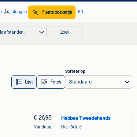
n
Inloggen
FR
Plaats zoekertje
lle afstanden…
Zoek
Sorteer op
Lijst
Foto’s
€ 26,95
Hebbes Tweedehands
 -
Vandaag
Heel België