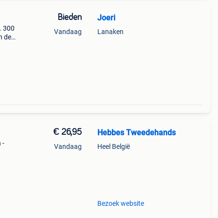
Bieden
Joeri
. 300
Vandaag
Lanaken
n de
€ 26,95
Hebbes Tweedehands
 -
Vandaag
Heel België
or &
Bezoek website