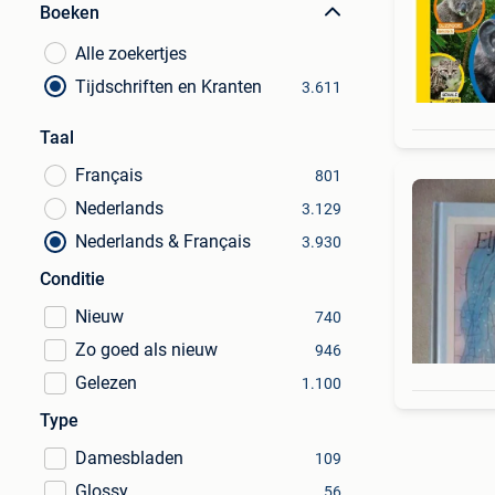
Boeken
Alle zoekertjes
Tijdschriften en Kranten
3.611
Taal
Français
801
Nederlands
3.129
Nederlands & Français
3.930
Conditie
Nieuw
740
Zo goed als nieuw
946
Gelezen
1.100
Type
Damesbladen
109
Glossy
56