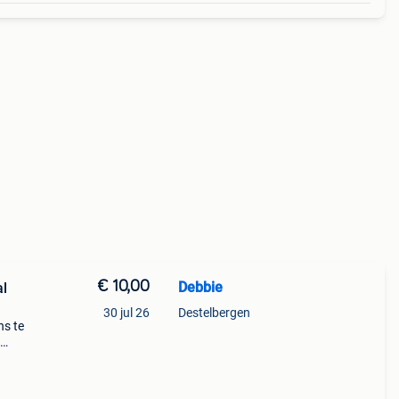
€ 10,00
Debbie
30 jul 26
Destelbergen
ns te
euro
-adres