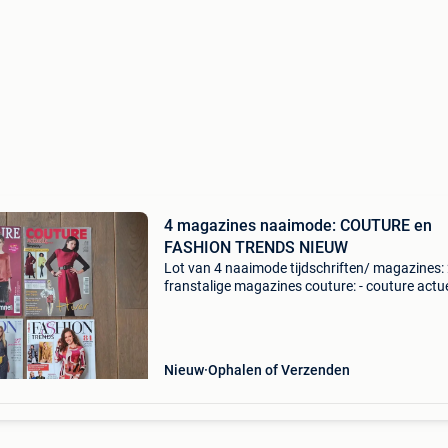
4 magazines naaimode: COUTURE en
FASHION TRENDS NIEUW
Lot van 4 naaimode tijdschriften/ magazines:
franstalige magazines couture: - couture actu
extra n° 14 - elena couture mode dames (tailles
48) n° 107 2 nederlandstalige magazines fash
tre
Nieuw
Ophalen of Verzenden