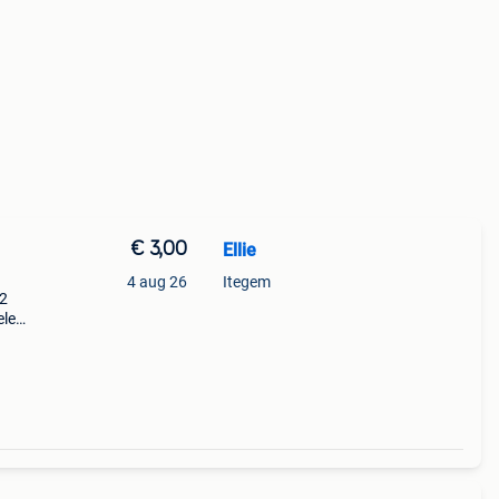
€ 3,00
Ellie
4 aug 26
Itegem
 2
ele
 38 -
ion