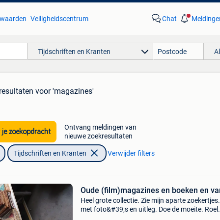
waarden
Veiligheidscentrum
Chat
Meldinge
Tijdschriften en Kranten
A
resultaten
voor 'magazines'
Ontvang meldingen van
 je zoekopdracht
nieuwe zoekresultaten
Tijdschriften en Kranten
Verwijder filters
Oude (film)magazines en boeken en var
Heel grote collectie. Zie mijn aparte zoekertjes.
met foto&#39;s en uitleg. Doe de moeite. Roel
wetteren account alleen voor amateurs