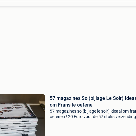
57 magazines So (bijlage Le Soir) Ideaal
om Frans te oefene
57 magazines so (bijlage le soir) ideaal om fra
oefenen ! 20 Euro voor de 57 stuks verzending
mogelijk op kosten en risico van de koper (10 
naar een bpostpunt of 12 euro naar een privé