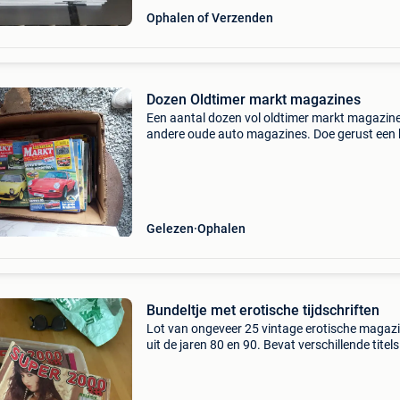
Ophalen of Verzenden
Dozen Oldtimer markt magazines
Een aantal dozen vol oldtimer markt magazine
andere oude auto magazines. Doe gerust een
voor het hele lot. Heb je een vraag, stel ze geru
de chat. Enkel ophalen.
Gelezen
Ophalen
Bundeltje met erotische tijdschriften
Lot van ongeveer 25 vintage erotische magaz
uit de jaren 80 en 90. Bevat verschillende titels
Super 2000, pussycat, enz.). De magazines w
als lot verkocht en verkeren in wisselende staa