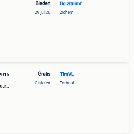
Bieden
De zitnimf
29 jul 26
Zichem
Gratis
TimVL
2015
Gisteren
Torhout
tuur