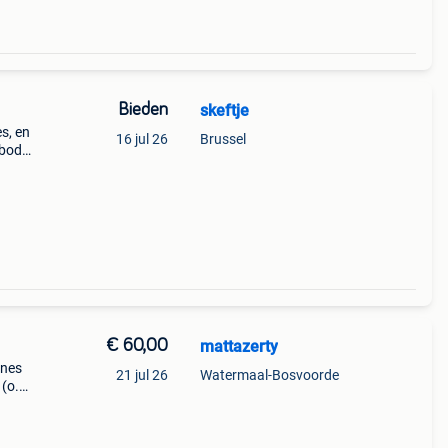
Bieden
skeftje
s, en
16 jul 26
Brussel
 bod
st via
€ 60,00
mattazerty
ines
21 jul 26
Watermaal-Bosvoorde
 (o.a.
orden