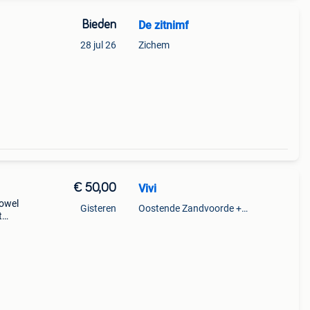
Bieden
De zitnimf
28 jul 26
Zichem
€ 50,00
Vivi
zowel
Gisteren
Oostende Zandvoorde +Oostende
t
302
527