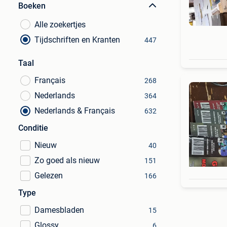
Boeken
Alle zoekertjes
Tijdschriften en Kranten
447
Taal
Français
268
Nederlands
364
Nederlands & Français
632
Conditie
Nieuw
40
Zo goed als nieuw
151
Gelezen
166
Type
Damesbladen
15
Glossy
6