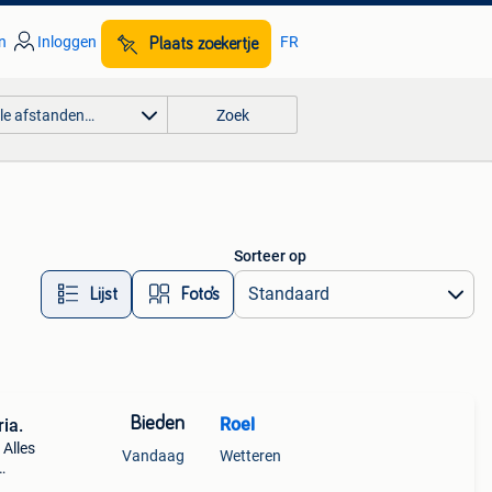
n
Inloggen
FR
Plaats zoekertje
lle afstanden…
Zoek
Sorteer op
Lijst
Foto’s
Bieden
Roel
ia.
 Alles
Vandaag
Wetteren