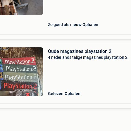
verzamelaars aub. Ik ben geen handelaar maa
grote o
Zo goed als nieuw
Ophalen
Oude magazines playstation 2
4 nederlands talige magazines playstation 2
Gelezen
Ophalen