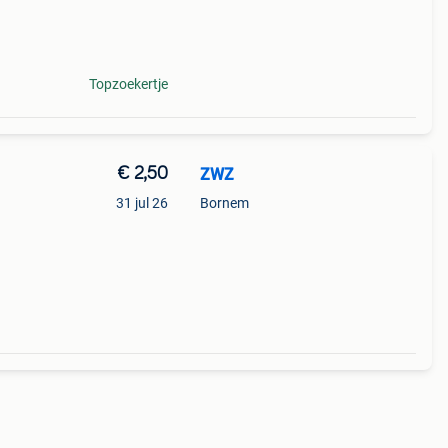
r hou
Topzoekertje
€ 2,50
ZWZ
31 jul 26
Bornem