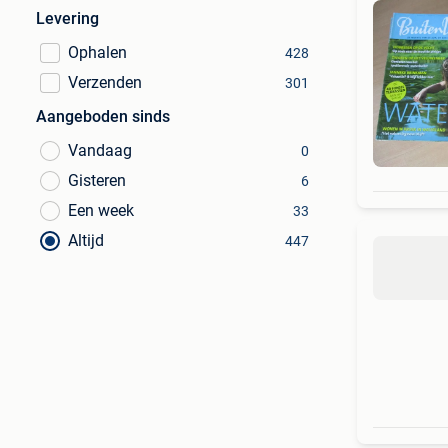
Levering
Ophalen
428
Verzenden
301
Aangeboden sinds
Vandaag
0
Gisteren
6
Een week
33
Altijd
447