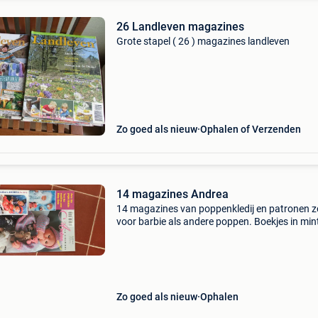
26 Landleven magazines
Grote stapel ( 26 ) magazines landleven
Zo goed als nieuw
Ophalen of Verzenden
14 magazines Andrea
14 magazines van poppenkledij en patronen 
voor barbie als andere poppen. Boekjes in min
condition volgende nummers: 0516 special 1
special 1401 extra uitgave 0522 0523 0525 0
0528 0529 05
Zo goed als nieuw
Ophalen