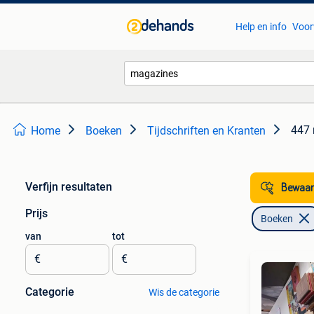
Help en info
Voor
447 
Home
Boeken
Tijdschriften en Kranten
Verfijn resultaten
Bewaar
Prijs
Boeken
van
tot
€
€
Categorie
Wis de categorie