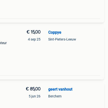
€ 15,00
Coppye
4 sep 25
Sint-Pieters-Leeuw
nteur
€ 85,00
geert vanhout
5 jun 26
Berchem