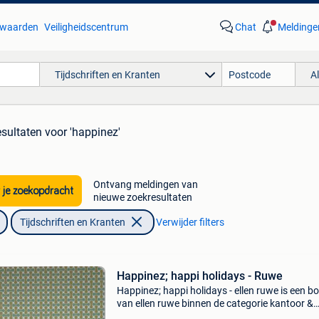
waarden
Veiligheidscentrum
Chat
Meldinge
Tijdschriften en Kranten
A
esultaten
voor 'happinez'
Ontvang meldingen van
 je zoekopdracht
nieuwe zoekresultaten
Tijdschriften en Kranten
Verwijder filters
Happinez; happi holidays - Ruwe
Happinez; happi holidays - ellen ruwe is een b
van ellen ruwe binnen de categorie kantoor &
school > tijdschriften & puzzelboeken >