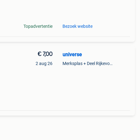
ntoo
Topadvertentie
Bezoek website
€ 7,00
universe
2 aug 26
Merksplas + Deel Rijkevorsel