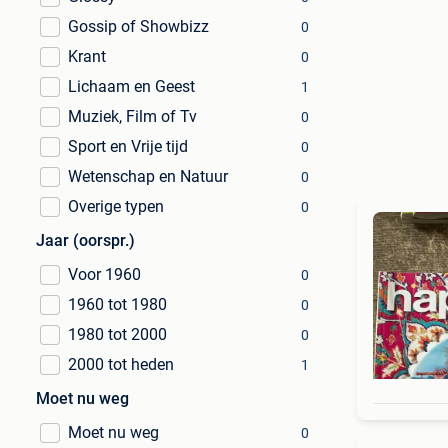
Gossip of Showbizz
0
Krant
0
Lichaam en Geest
1
Muziek, Film of Tv
0
Sport en Vrije tijd
0
Wetenschap en Natuur
0
Overige typen
0
Jaar (oorspr.)
Voor 1960
0
1960 tot 1980
0
1980 tot 2000
0
2000 tot heden
1
Moet nu weg
Moet nu weg
0