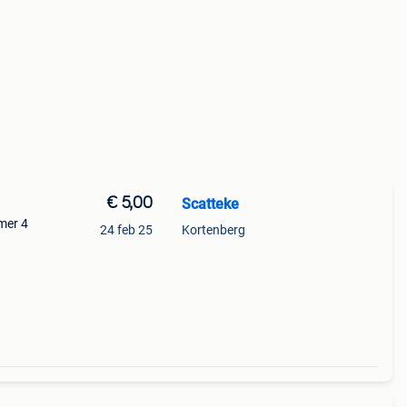
€ 5,00
Scatteke
mer 4
24 feb 25
Kortenberg