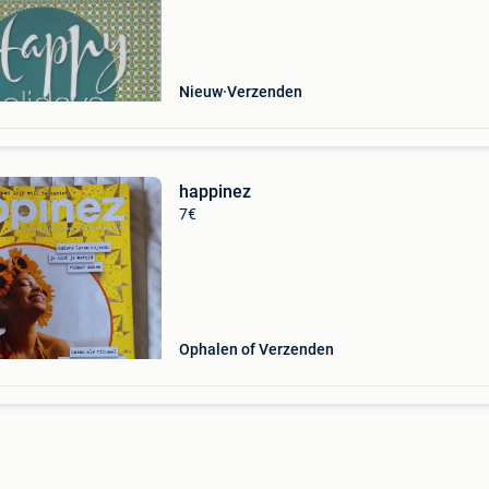
tijdschriften. Auteur: ellen ruwe categorie: ka
Nieuw
Verzenden
happinez
7€
Ophalen of Verzenden