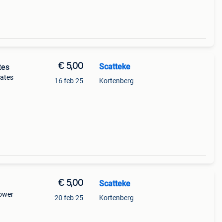
€ 5,00
Scatteke
tes
mates
16 feb 25
Kortenberg
€ 5,00
Scatteke
power
20 feb 25
Kortenberg