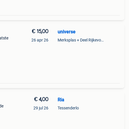
€ 15,00
universe
atste
26 apr 26
Merksplas + Deel Rijkevorsel
€ 4,00
Ria
de
29 jul 26
Tessenderlo