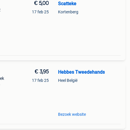
€ 5,00
Scatteke
2
17 feb 25
Kortenberg
€ 3,95
Hebbes Tweedehands
oek
17 feb 25
Heel België
ntoo
Bezoek website