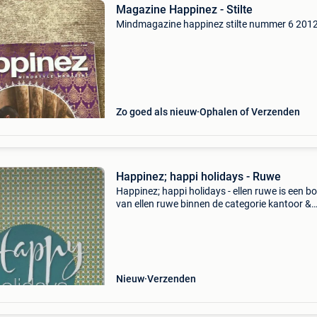
Magazine Happinez - Stilte
Mindmagazine happinez stilte nummer 6 201
Zo goed als nieuw
Ophalen of Verzenden
Happinez; happi holidays - Ruwe
Happinez; happi holidays - ellen ruwe is een b
van ellen ruwe binnen de categorie kantoor &
school > tijdschriften & puzzelboeken >
tijdschriften. Auteur: ellen ruwe categorie: ka
Nieuw
Verzenden