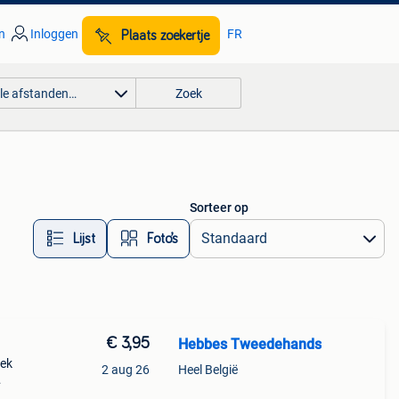
n
Inloggen
FR
Plaats zoekertje
lle afstanden…
Zoek
Sorteer op
Lijst
Foto’s
€ 3,95
Hebbes Tweedehands
oek
2 aug 26
Heel België