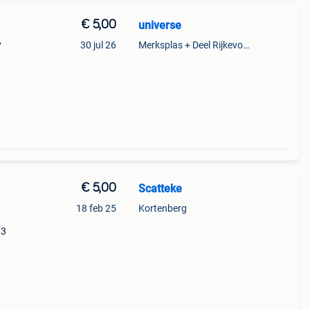
€ 5,00
universe
,
30 jul 26
Merksplas + Deel Rijkevorsel
€ 5,00
Scatteke
18 feb 25
Kortenberg
13