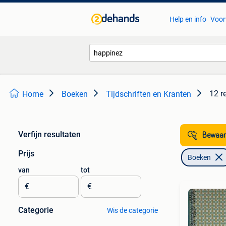
Help en info
Voor
12 r
Home
Boeken
Tijdschriften en Kranten
Verfijn resultaten
Bewaar
Prijs
Boeken
van
tot
€
€
Categorie
Wis de categorie