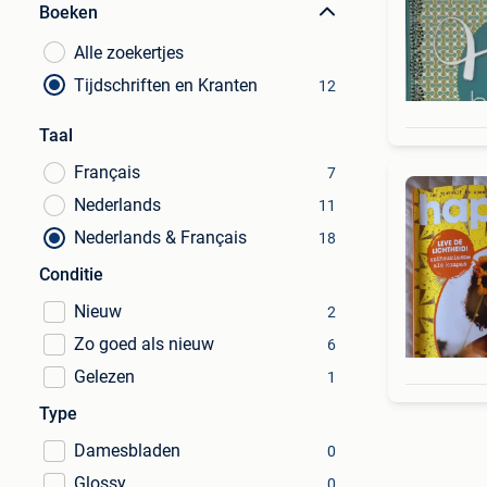
Boeken
Alle zoekertjes
Tijdschriften en Kranten
12
Taal
Français
7
Nederlands
11
Nederlands & Français
18
Conditie
Nieuw
2
Zo goed als nieuw
6
Gelezen
1
Type
Damesbladen
0
Glossy
0