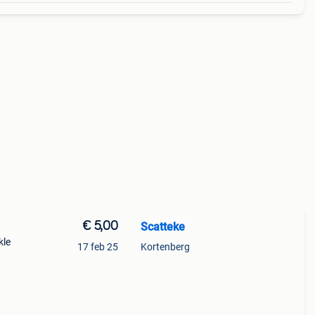
€ 5,00
Scatteke
kle
17 feb 25
Kortenberg