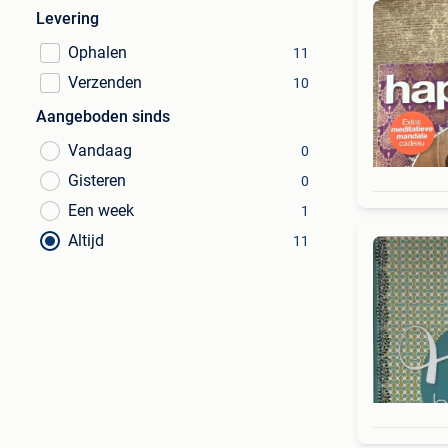
Levering
Ophalen
11
Verzenden
10
Aangeboden sinds
Vandaag
0
Gisteren
0
Een week
1
Altijd
11