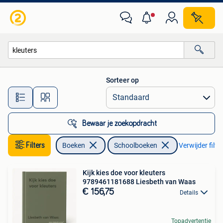
Schoolboeken
Sorteer op
Alle afstanden…
Bewaar je zoekopdracht
Filters
Boeken
Schoolboeken
Verwijder filte
Kijk kies doe voor kleuters
9789461181688 Liesbeth van Waas
€ 156,75
Details
Topadvertentie