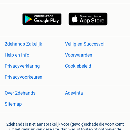
2dehands Zakelijk
Veilig en Succesvol
Help en info
Voorwaarden
Privacyverklaring
Cookiebeleid
Privacyvoorkeuren
Over 2dehands
Adevinta
Sitemap
2dehands is niet aansprakelijk voor (gevolg)schade die voortkomt
uit het gebruik van deze site, dan wel uit fouten of ontbrekende