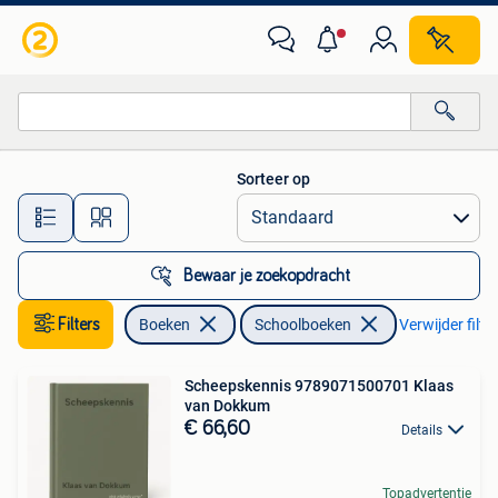
Schoolboeken
Sorteer op
Alle afstanden…
Bewaar je zoekopdracht
Filters
Boeken
Schoolboeken
Verwijder filte
Scheepskennis 9789071500701 Klaas
van Dokkum
€ 66,60
Details
Topadvertentie