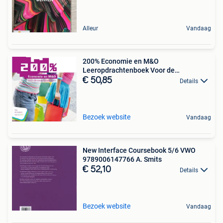
Alleur
Vandaag
200% Economie en M&O
Leeropdrachtenboek Voor de
onderbouw
€ 50,85
Details
Bezoek website
Vandaag
New Interface Coursebook 5/6 VWO
9789006147766 A. Smits
€ 52,10
Details
Bezoek website
Vandaag