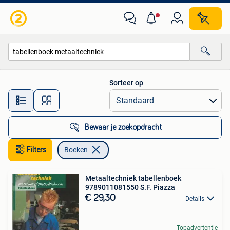
Boeken
Sorteer op
Alle afstanden…
Bewaar je zoekopdracht
Filters
Boeken
Metaaltechniek tabellenboek
9789011081550 S.F. Piazza
€ 29,30
Details
Topadvertentie