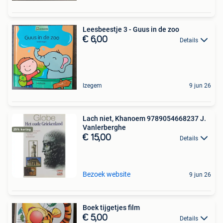
Leesbeestje 3 - Guus in de zoo
€ 6,00
Details
Izegem
9 jun 26
Lach niet, Khanoem 9789054668237 J.
Vanlerberghe
€ 15,00
Details
Bezoek website
9 jun 26
Boek tijgetjes film
€ 5,00
Details