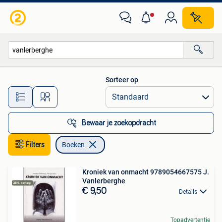
Boeken
Sorteer op
Alle afstanden…
Bewaar je zoekopdracht
Filters
Boeken
Kroniek van onmacht 9789054667575 J.
Vanlerberghe
€ 9,50
Details
Topadvertentie