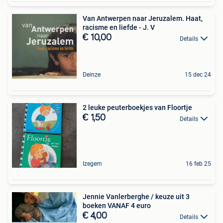
Van Antwerpen naar Jeruzalem. Haat,
racisme en liefde - J. V
€ 10,00
Details
Deinze
15 dec 24
2 leuke peuterboekjes van Floortje
€ 1,50
Details
Izegem
16 feb 25
Jennie Vanlerberghe / keuze uit 3
boeken VANAF 4 euro
€ 4,00
Details