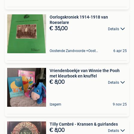
Oorlogskroniek 1914-1918 van
Roeselare
€ 35,00
Details
Oostende Zandvoorde +Oostende
6 apr 25
Vriendenboekje van Winnie the Pooh
met kleurboek en knuffel
€ 8,00
Details
Izegem
9 nov 25
Tilly Cambré - Kransen & guirlandes
€ 8,00
Details