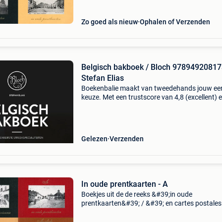
Zo goed als nieuw
Ophalen of Verzenden
Belgisch bakboek / Bloch 9789492081
Stefan Elias
Boekenbalie maakt van tweedehands jouw ee
keuze. Met een trustscore van 4,8 (excellent) 
dagen retour garantie maken we dat iedere d
waar. Bestel direct op onze website! Titel: belg
bak
Gelezen
Verzenden
In oude prentkaarten - A
Boekjes uit de de reeks &#39;in oude
prentkaarten&#39; / &#39; en cartes postales
anciennes&#39;. Hardcover, zeer goede tot bi
nieuwstaat. Nog beschikbaar: - arlon - as - ath