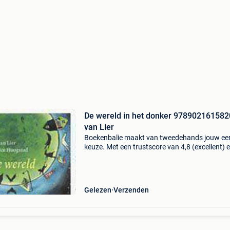
De wereld in het donker 978902161582
van Lier
Boekenbalie maakt van tweedehands jouw ee
keuze. Met een trustscore van 4,8 (excellent) 
dagen retour garantie maken we dat iedere d
waar. Bestel direct op onze website! Titel: de 
in
Gelezen
Verzenden