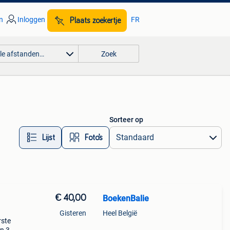
n
Inloggen
FR
Plaats zoekertje
lle afstanden…
Zoek
Sorteer op
Lijst
Foto’s
€ 40,00
BoekenBalie
Gisteren
Heel België
rste