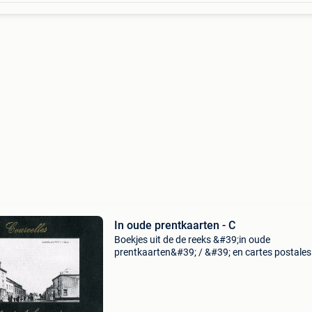
In oude prentkaarten - C
Boekjes uit de de reeks &#39;in oude
prentkaarten&#39; / &#39; en cartes postales
anciennes&#39;. Hardcover, zeer goede tot bi
nieuwstaat. Nog beschikbaar: - courcelles -
cuesmes 15