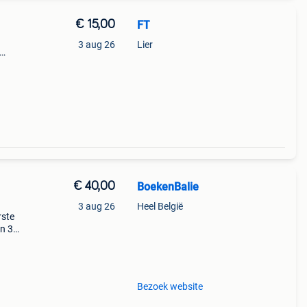
€ 15,00
FT
3 aug 26
Lier
jna
mis
€ 40,00
BoekenBalie
3 aug 26
Heel België
rste
en 30
ag
Bezoek website