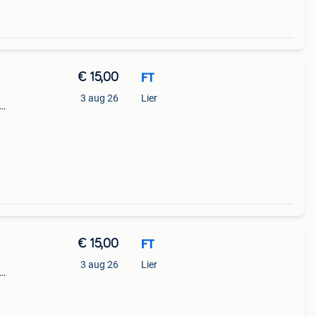
€ 15,00
FT
3 aug 26
Lier
jna
ht) -
€ 15,00
FT
3 aug 26
Lier
jna
rlijk