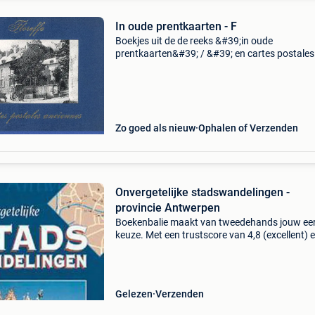
In oude prentkaarten - F
Boekjes uit de de reeks &#39;in oude
prentkaarten&#39; / &#39; en cartes postales
anciennes&#39;. Hardcover, zeer goede tot bi
nieuwstaat. Nog beschikbaar: - floreffe - four
15&e
Zo goed als nieuw
Ophalen of Verzenden
Onvergetelijke stadswandelingen -
provincie Antwerpen
Boekenbalie maakt van tweedehands jouw ee
keuze. Met een trustscore van 4,8 (excellent) 
dagen retour garantie maken we dat iedere d
waar. Bestel direct op onze website! Titel:
onvergetelij
Gelezen
Verzenden