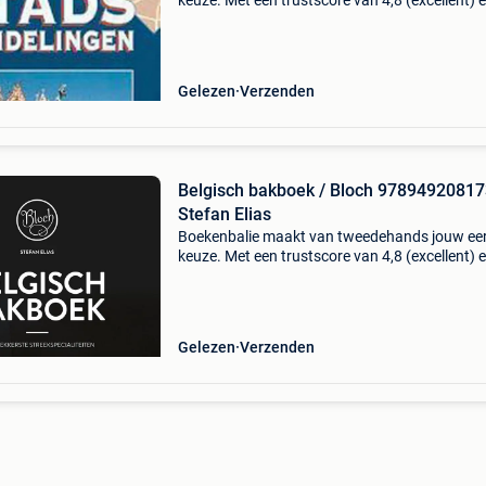
keuze. Met een trustscore van 4,8 (excellent) 
dagen retour garantie maken we dat iedere d
waar. Bestel direct op onze website! Titel:
onvergetelij
Gelezen
Verzenden
Belgisch bakboek / Bloch 9789492081
Stefan Elias
Boekenbalie maakt van tweedehands jouw ee
keuze. Met een trustscore van 4,8 (excellent) 
dagen retour garantie maken we dat iedere d
waar. Bestel direct op onze website! Titel: belg
bak
Gelezen
Verzenden