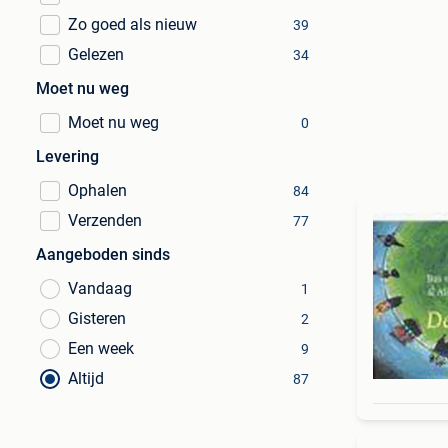
Zo goed als nieuw
39
Gelezen
34
Moet nu weg
Moet nu weg
0
Levering
Ophalen
84
Verzenden
77
Aangeboden sinds
Vandaag
1
Gisteren
2
Een week
9
Altijd
87