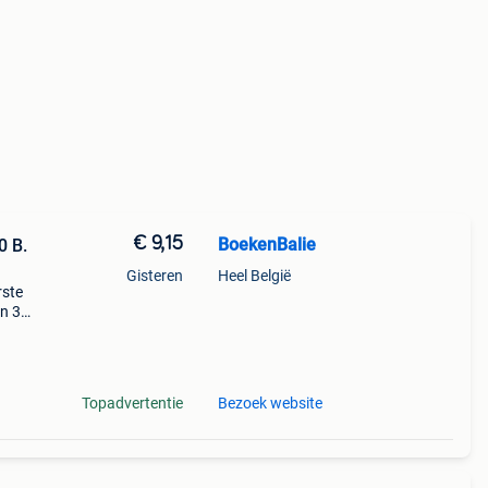
€ 9,15
BoekenBalie
0 B.
Gisteren
Heel België
rste
en 30
ag
wereld
Topadvertentie
Bezoek website