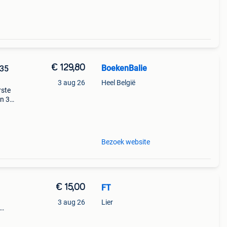
€ 129,80
BoekenBalie
735
3 aug 26
Heel België
rste
en 30
ag
isch
Bezoek website
€ 15,00
FT
3 aug 26
Lier
jna
 -