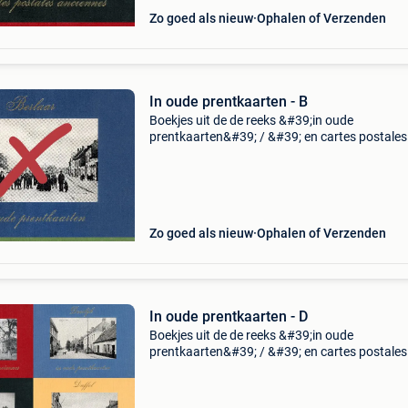
Zo goed als nieuw
Ophalen of Verzenden
In oude prentkaarten - B
Boekjes uit de de reeks &#39;in oude
prentkaarten&#39; / &#39; en cartes postales
anciennes&#39;. Hardcover, zeer goede tot bi
nieuwstaat. Nog beschikbaar: - berlaar (verkoc
bo
Zo goed als nieuw
Ophalen of Verzenden
In oude prentkaarten - D
Boekjes uit de de reeks &#39;in oude
prentkaarten&#39; / &#39; en cartes postales
anciennes&#39;. Hardcover, zeer goede tot bi
nieuwstaat. Nog beschikbaar: - dampremy - dee
- d