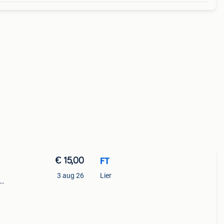
€ 15,00
FT
3 aug 26
Lier
jna