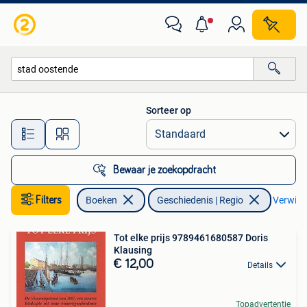
Geschiedenis | Stad en Regio
Sorteer op
Alle afstanden…
Bewaar je zoekopdracht
Filters
Boeken
Geschiedenis | Regio
Verwijde
Tot elke prijs 9789461680587 Doris
Klausing
€ 12,00
Details
Topadvertentie