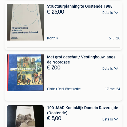
Structuurplanning te Oostende 1988
€ 25,00
Details
Kortrijk
5 jul 26
Met grof geschut / Vestingbouw langs
de Noordzee
€ 7,00
Details
Gistel+Deel Westkerke
17 mei 24
100 JAAR Koninklijk Domein Raversijde
(Oostende)
€ 5,00
Details