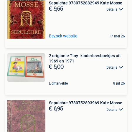
Sepulchre 9780752882949 Kate Mosse
€ 9,65
Details
Bezoek website
17 mei 26
2 originele Tiny- kinderleesboekjes uit
1969 en 1971
€ 5,00
Details
Lichtervelde
8 jul 26
Sepulchre 9780752893969 Kate Mosse
€ 6,95
Details