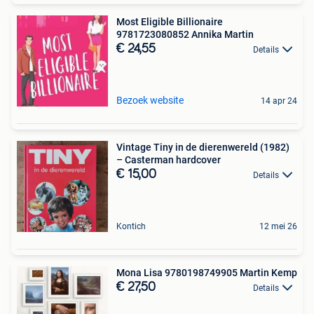
Most Eligible Billionaire
9781723080852 Annika Martin
€ 24,55
Details
Bezoek website
14 apr 24
Vintage Tiny in de dierenwereld (1982)
– Casterman hardcover
€ 15,00
Details
Kontich
12 mei 26
Mona Lisa 9780198749905 Martin Kemp
€ 27,50
Details