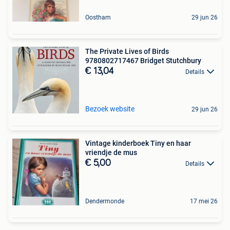
Oostham
29 jun 26
The Private Lives of Birds
9780802717467 Bridget Stutchbury
€ 13,04
Details
Bezoek website
29 jun 26
Vintage kinderboek Tiny en haar
vriendje de mus
€ 5,00
Details
Dendermonde
17 mei 26