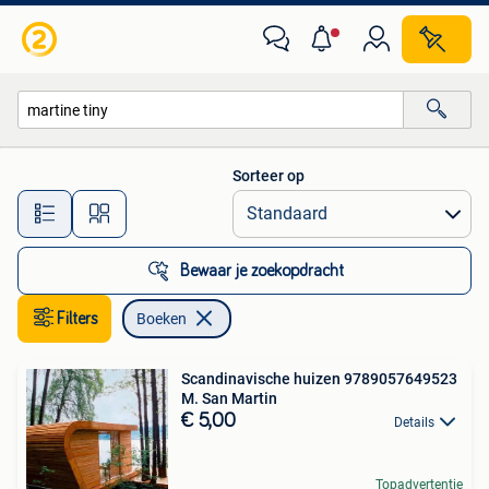
Boeken
Sorteer op
Alle afstanden…
Bewaar je zoekopdracht
Filters
Boeken
Scandinavische huizen 9789057649523
M. San Martin
€ 5,00
Details
Topadvertentie