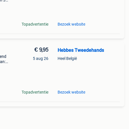
en 30
ag
tiny
Topadvertentie
Bezoek website
€ 9,95
Hebbes Tweedehands
kend
5 aug 26
Heel België
an:
kt
elgië
Topadvertentie
Bezoek website