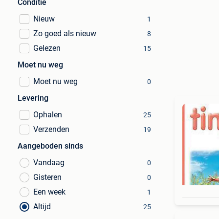
Conditie
Nieuw
1
Zo goed als nieuw
8
Gelezen
15
Moet nu weg
Moet nu weg
0
Levering
Ophalen
25
Verzenden
19
Aangeboden sinds
Vandaag
0
Gisteren
0
Een week
1
Altijd
25