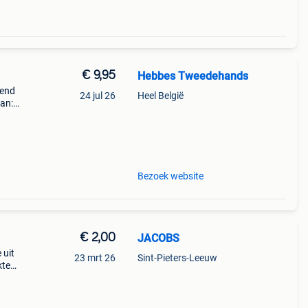
€ 9,95
Hebbes Tweedehands
kend
24 jul 26
Heel België
an:
kt
elgië
Bezoek website
€ 2,00
JACOBS
 uit
23 mrt 26
Sint-Pieters-Leeuw
kte