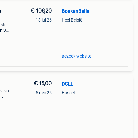
€ 108,20
BoekenBalie
0
18 jul 26
Heel België
rste
en 30
ag
tiny
Bezoek website
€ 18,00
DCLL
zeilen
5 dec 25
Hasselt
p