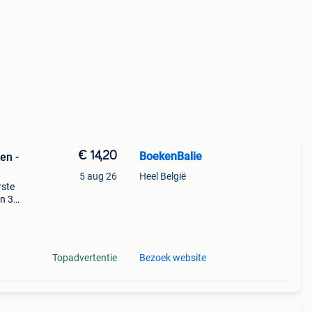
€ 14,20
BoekenBalie
en -
5 aug 26
Heel België
rste
en 30
ag
 gaat
Topadvertentie
Bezoek website