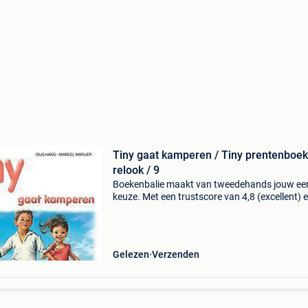
Tiny gaat kamperen / Tiny prentenboek
relook / 9
Boekenbalie maakt van tweedehands jouw ee
keuze. Met een trustscore van 4,8 (excellent) 
dagen retour garantie maken we dat iedere d
waar. Bestel direct op onze website! Titel: tiny
ka
Gelezen
Verzenden