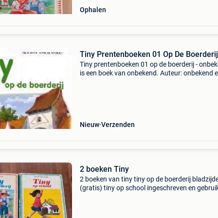
Ophalen
Tiny Prentenboeken 01 Op De Boerderij
Tiny prentenboeken 01 op de boerderij - onbe
is een boek van onbekend. Auteur: onbekend e
9789030300205 staat: tweedehands / gebrui
gratis verzending vanaf €25 naar nederland, b
en
Nieuw
Verzenden
2 boeken Tiny
2 boeken van tiny tiny op de boerderij bladzijde
(gratis) tiny op school ingeschreven en gebrui
staat 1957