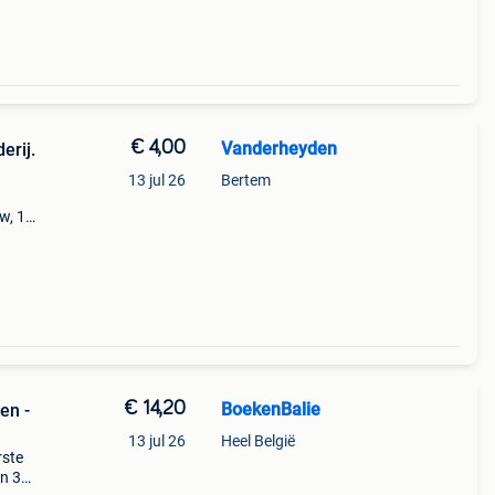
€ 4,00
Vanderheyden
erij.
13 jul 26
Bertem
w, 1x
€ 14,20
BoekenBalie
en -
13 jul 26
Heel België
rste
en 30