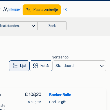
n
Inloggen
FR
Plaats zoekertje
lle afstanden…
Zoek
Sorteer op
Lijst
Foto’s
€ 108,20
BoekenBalie
0
5 aug 26
Heel België
rste