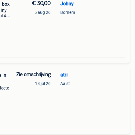
€ 30,00
Johny
n box
Tiny
5 aug 26
Bornem
ol 4.
in de
Zie omschrijving
atri
 in
18 jul 26
Aalst
fecte