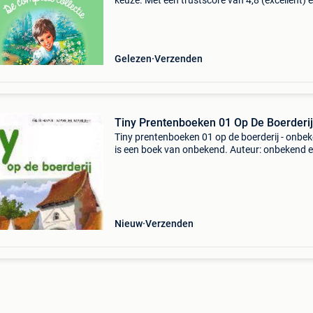
keuze. Met een trustscore van 4,8 (excellent) 
dagen retour garantie maken we dat iedere d
waar. Bestel direct op onze website! Titel: box 
de
Gelezen
Verzenden
Tiny Prentenboeken 01 Op De Boerderij
Tiny prentenboeken 01 op de boerderij - onbe
is een boek van onbekend. Auteur: onbekend e
9789030300205 staat: tweedehands / gebrui
gratis verzending vanaf €25 naar nederland, b
en
Nieuw
Verzenden