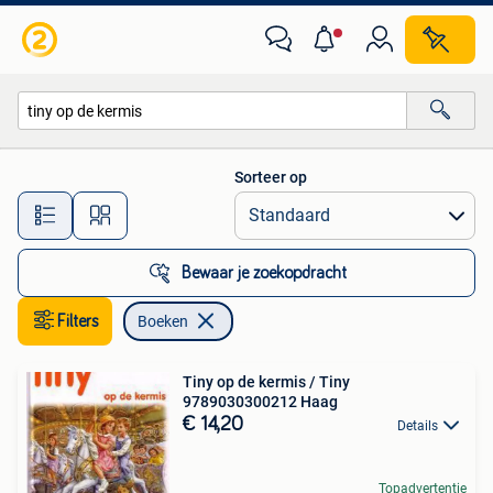
Boeken
Sorteer op
Alle afstanden…
Bewaar je zoekopdracht
Filters
Boeken
Tiny op de kermis / Tiny
9789030300212 Haag
€ 14,20
Details
Topadvertentie