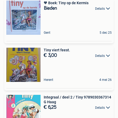
🧡 Boek: Tiny op de Kermis
Bieden
Details
Gent
5 dec 25
Tiny viert feest.
€ 3,00
Details
Herent
4 mei 26
Integraal / deel 2 / Tiny 9789030367314
G Haag
€ 6,25
Details