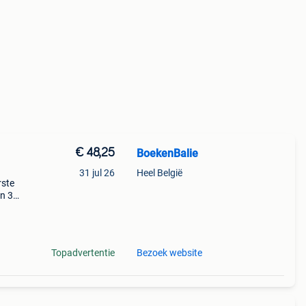
€ 48,25
BoekenBalie
31 jul 26
Heel België
rste
en 30
ag
Topadvertentie
Bezoek website