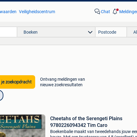
waarden
Veiligheidscentrum
Chat
Meldinge
Boeken
A
Ontvang meldingen van
 je zoekopdracht
nieuwe zoekresultaten
Cheetahs of the Serengeti Plains
9780226094342 Tim Caro
Boekenbalie maakt van tweedehands jouw ee