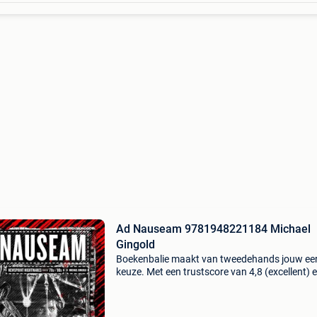
Ad Nauseam 9781948221184 Michael
Gingold
Boekenbalie maakt van tweedehands jouw ee
keuze. Met een trustscore van 4,8 (excellent) 
dagen retour garantie maken we dat iedere d
waar. Bestel direct op onze website! Titel: ad
nauseam a