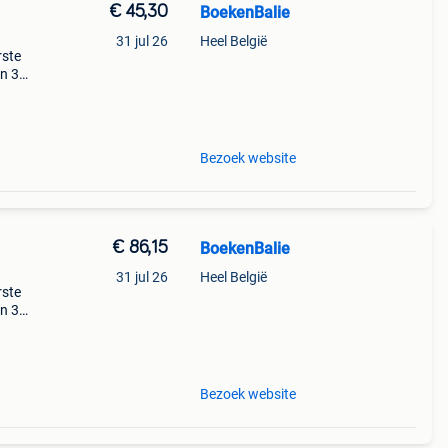
€ 45,30
BoekenBalie
31 jul 26
Heel België
rste
en 30
ag
etahs
Bezoek website
€ 86,15
BoekenBalie
31 jul 26
Heel België
rste
en 30
ag
s of
Bezoek website