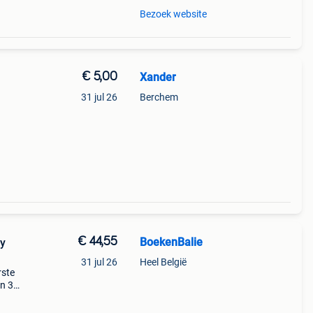
Bezoek website
€ 5,00
Xander
31 jul 26
Berchem
€ 44,55
BoekenBalie
y
31 jul 26
Heel België
rste
en 30
ag
adow