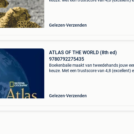
keuze. Met een trustscore van 4,8 (excellent) 
dagen retour garantie maken we dat iedere d
waar. Bestel direct op onze website! Titel: che
of
Gelezen
Verzenden
ATLAS OF THE WORLD (8th ed)
9780792275435
Boekenbalie maakt van tweedehands jouw ee
keuze. Met een trustscore van 4,8 (excellent) 
dagen retour garantie maken we dat iedere d
waar. Bestel direct op onze website! Titel: atla
the
Gelezen
Verzenden