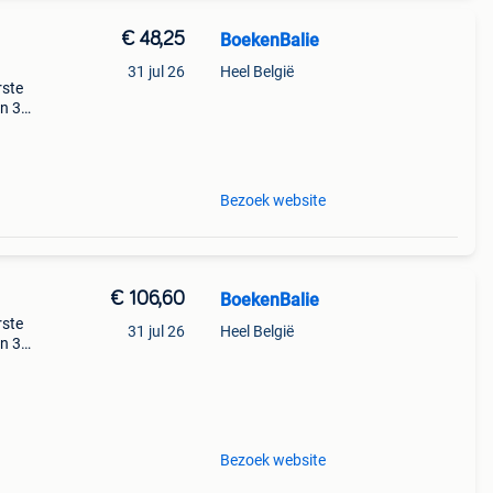
€ 48,25
BoekenBalie
31 jul 26
Heel België
rste
en 30
ag
Bezoek website
€ 106,60
BoekenBalie
rste
31 jul 26
Heel België
en 30
ag
les
Bezoek website