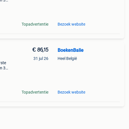
en 30
ag
etahs
Topadvertentie
Bezoek website
€ 86,15
BoekenBalie
31 jul 26
Heel België
rste
en 30
ag
s of
Topadvertentie
Bezoek website