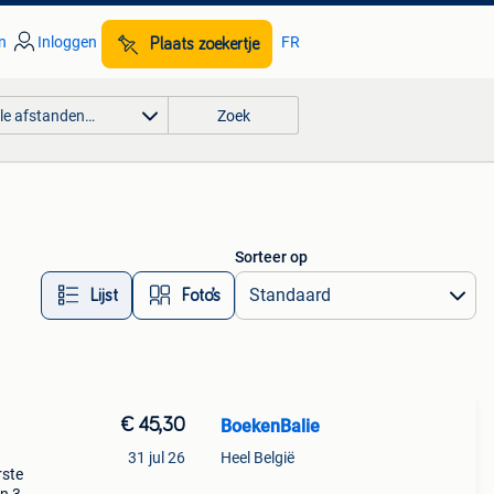
n
Inloggen
FR
Plaats zoekertje
lle afstanden…
Zoek
Sorteer op
Lijst
Foto’s
€ 45,30
BoekenBalie
31 jul 26
Heel België
rste