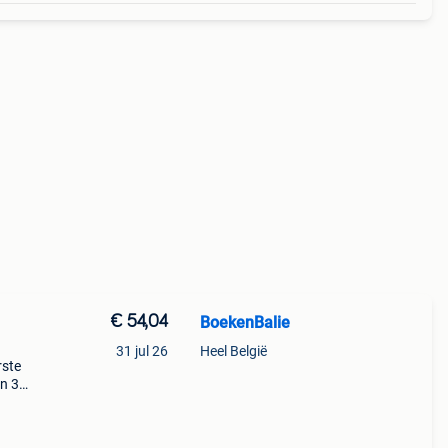
€ 54,04
BoekenBalie
31 jul 26
Heel België
rste
en 30
ag