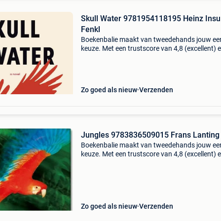
Skull Water 9781954118195 Heinz Insu
Fenkl
Boekenbalie maakt van tweedehands jouw ee
keuze. Met een trustscore van 4,8 (excellent) 
dagen retour garantie maken we dat iedere d
waar. Bestel direct op onze website! Titel: skull
water
Zo goed als nieuw
Verzenden
Jungles 9783836509015 Frans Lanting
Boekenbalie maakt van tweedehands jouw ee
keuze. Met een trustscore van 4,8 (excellent) 
dagen retour garantie maken we dat iedere d
waar. Bestel direct op onze website! Titel: jung
aute
Zo goed als nieuw
Verzenden