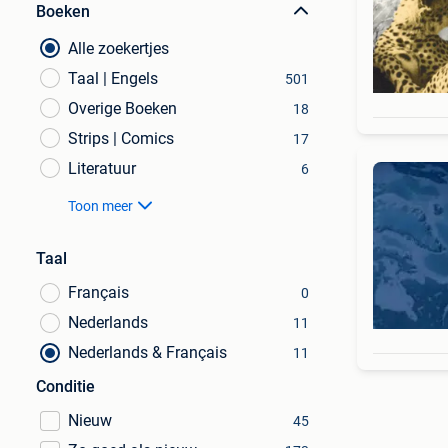
Boeken
Alle zoekertjes
Taal | Engels
501
Overige Boeken
18
Strips | Comics
17
Literatuur
6
Toon meer
Taal
Français
0
Nederlands
11
Nederlands & Français
11
Conditie
Nieuw
45