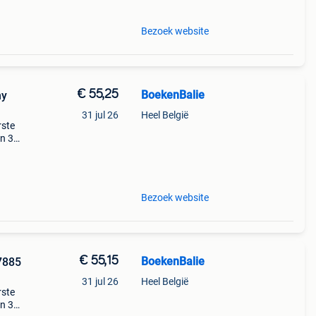
Bezoek website
€ 55,25
BoekenBalie
ny
31 jul 26
Heel België
rste
en 30
ag
reed
Bezoek website
€ 55,15
BoekenBalie
7885
31 jul 26
Heel België
rste
en 30