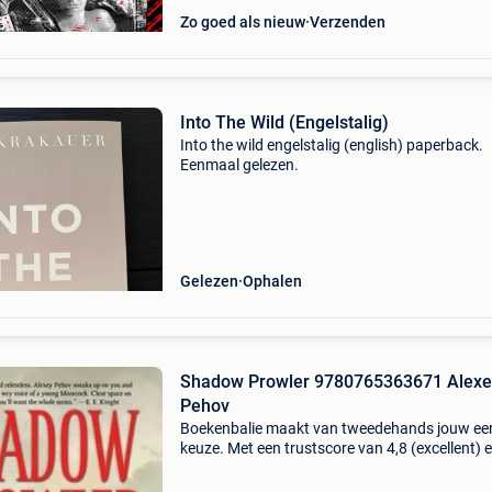
Zo goed als nieuw
Verzenden
Into The Wild (Engelstalig)
Into the wild engelstalig (english) paperback.
Eenmaal gelezen.
Gelezen
Ophalen
Shadow Prowler 9780765363671 Alexe
Pehov
Boekenbalie maakt van tweedehands jouw ee
keuze. Met een trustscore van 4,8 (excellent) 
dagen retour garantie maken we dat iedere d
waar. Bestel direct op onze website! Titel: sh