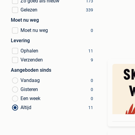
Zo goed als nieuw
173
Gelezen
339
Moet nu weg
Moet nu weg
0
Levering
Ophalen
11
Verzenden
9
Aangeboden sinds
Vandaag
0
Gisteren
0
Een week
0
Altijd
11