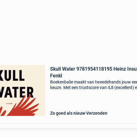
Skull Water 9781954118195 Heinz Insu
Fenkl
Boekenbalie maakt van tweedehands jouw ee
keuze. Met een trustscore van 4,8 (excellent) 
dagen retour garantie maken we dat iedere d
waar. Bestel direct op onze website! Titel: skull
water
Zo goed als nieuw
Verzenden