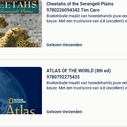
Cheetahs of the Serengeti Plains
9780226094342 Tim Caro
Boekenbalie maakt van tweedehands jouw ee
keuze. Met een trustscore van 4,8 (excellent) 
dagen retour garantie maken we dat iedere d
waar. Bestel direct op onze website! Titel: che
of
Gelezen
Verzenden
ATLAS OF THE WORLD (8th ed)
9780792275435
Boekenbalie maakt van tweedehands jouw ee
keuze. Met een trustscore van 4,8 (excellent) 
dagen retour garantie maken we dat iedere d
waar. Bestel direct op onze website! Titel: atla
the
Gelezen
Verzenden