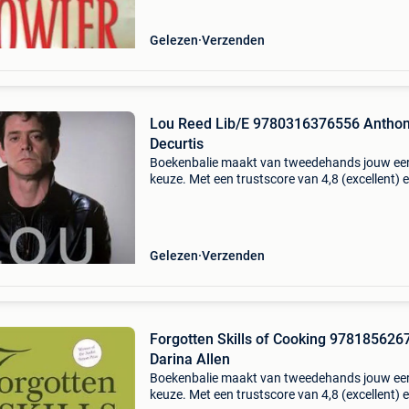
prowl
Gelezen
Verzenden
Lou Reed Lib/E 9780316376556 Antho
Decurtis
Boekenbalie maakt van tweedehands jouw ee
keuze. Met een trustscore van 4,8 (excellent) 
dagen retour garantie maken we dat iedere d
waar. Bestel direct op onze website! Titel: lou 
lib
Gelezen
Verzenden
Forgotten Skills of Cooking 978185626
Darina Allen
Boekenbalie maakt van tweedehands jouw ee
keuze. Met een trustscore van 4,8 (excellent) 