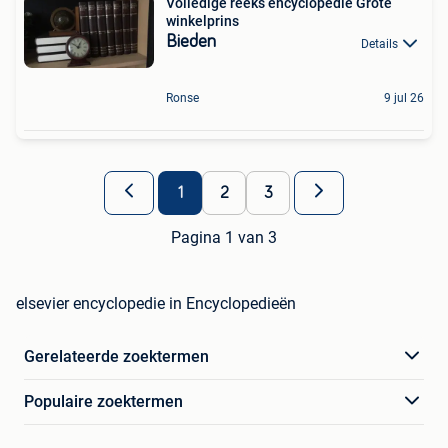
Volledige reeks encyclopedie Grote
winkelprins
Bieden
Details
Ronse
9 jul 26
1
2
3
Pagina 1 van 3
elsevier encyclopedie in Encyclopedieën
Gerelateerde zoektermen
Populaire zoektermen