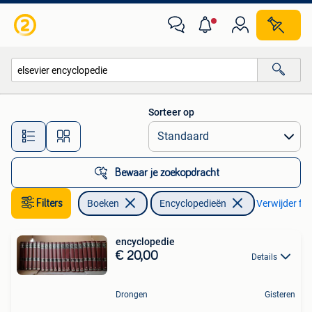
Encyclopedieën
Sorteer op
Alle afstanden…
Bewaar je zoekopdracht
Filters
Boeken
Encyclopedieën
Verwijder filt
encyclopedie
€ 20,00
Details
Drongen
Gisteren