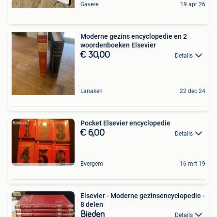
Gavere
19 apr 26
Moderne gezins encyclopedie en 2
woordenboeken Elsevier
€ 30,00
Details
Lanaken
22 dec 24
Pocket Elsevier encyclopedie
€ 6,00
Details
Evergem
16 mrt 19
Elsevier - Moderne gezinsencyclopedie -
8 delen
Bieden
Details