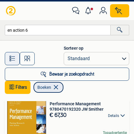
Boeken
Sorteer op
Alle afstanden…
Bewaar je zoekopdracht
Filters
Boeken
Performance Management
9780470192320 JW Smither
€ 67,30
Details
Topadvertentie