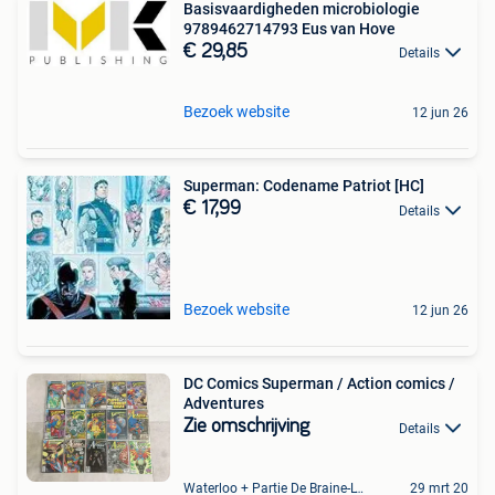
Basisvaardigheden microbiologie
9789462714793 Eus van Hove
€ 29,85
Details
Bezoek website
12 jun 26
Superman: Codename Patriot [HC]
€ 17,99
Details
Bezoek website
12 jun 26
DC Comics Superman / Action comics /
Adventures
Zie omschrijving
Details
Waterloo + Partie De Braine-L'Alleud, De Ohain
29 mrt 20