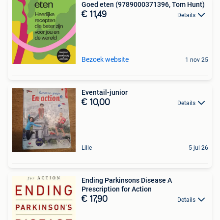
Goed eten (9789000371396, Tom Hunt)
€ 11,49
Details
Bezoek website
1 nov 25
Eventail-junior
€ 10,00
Details
Lille
5 jul 26
Ending Parkinsons Disease A
Prescription for Action
€ 17,90
Details