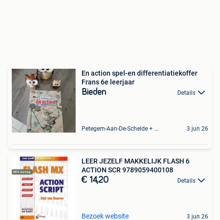
En action spel-en differentiatiekoffer
Frans 6e leerjaar
Bieden
Details
Petegem-Aan-De-Schelde + Deel Van Oudenaarde
3 jun 26
LEER JEZELF MAKKELIJK FLASH 6
ACTION SCR 9789059400108
€ 14,20
Details
Bezoek website
3 jun 26