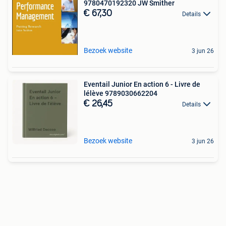
9780470192320 JW Smither
€ 67,30
Details
Bezoek website
3 jun 26
Eventail Junior En action 6 - Livre de
lélève 9789030662204
€ 26,45
Details
Bezoek website
3 jun 26