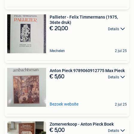
Pallieter - Felix Timmermans (1975,
36ste druk)
€ 20,00
Details
Mechelen
2 jul 25
Anton Pieck 9789060912775 Max Pieck
€ 5,60
Details
Bezoek website
2 jul 25
Zomerverkoop - Anton Pieck Boek
€ 5,00
Details