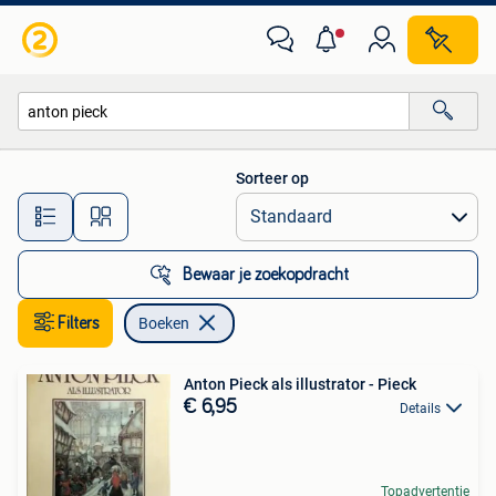
Boeken
Sorteer op
Alle afstanden…
Bewaar je zoekopdracht
Filters
Boeken
Anton Pieck als illustrator - Pieck
€ 6,95
Details
Topadvertentie