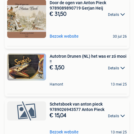
Door de ogen van Anton Pieck
9789089890719 Gerjan Heij
€ 31,50
Details
Bezoek website
30 jul 26
Autotron Drunen (NL) het was er zó mooi
‼️
€ 3,50
Details
Hamont
13 mei 25
Schetsboek van anton pieck
9789026943577 Anton Pieck
€ 15,04
Details
Bezoek website
13 mei 25