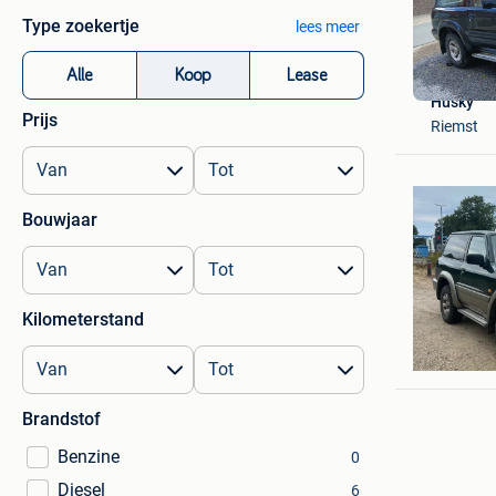
Type zoekertje
lees meer
Alle
Koop
Lease
Husky
Prijs
Riemst
Bouwjaar
Kilometerstand
Sjarel
Bocholt
Brandstof
Benzine
0
Diesel
6