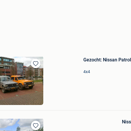
Gezocht: Nissan Patrol
Bewaren
4x4
in
Mijn
Favorieten
wagens Kessel
Niss