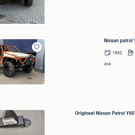
t & Deel Wuustwezel
Nissan patrol 
Bewaren
1992
in
Mijn
4x4
Favorieten
Bewaren
in
Origineel Nissan Patrol Y6
Mijn
Favorieten