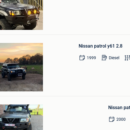
lems
en
Bewaren
in
Nissan patrol y61 2.8
Mijn
Favorieten
1999
Diesel
py
Bewaren
in
Nissan pat
Mijn
Favorieten
2000