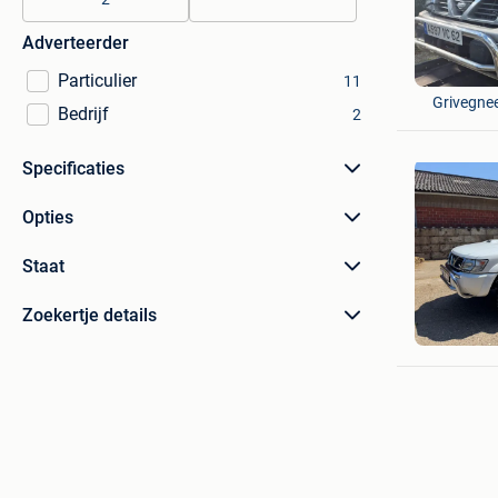
Adverteerder
Marc
Particulier
11
Grivegne
Bedrijf
2
Specificaties
Opties
Staat
kevin
Zoekertje details
Brecht