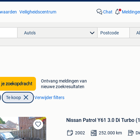
waarden
Veiligheidscentrum
Chat
Meldinge
Auto's
A
Ontvang meldingen van
 je zoekopdracht
nieuwe zoekresultaten
Te koop
Verwijder filters
Nissan Patrol Y61 3.0 Di Turbo (
Bewaren
2002
252.000
km
Di
in