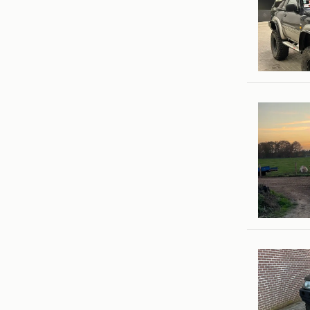
Tibo Wil
Keerberg
Stan War
Herselt