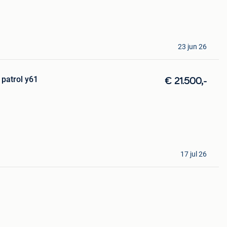
23 jun 26
 patrol y61
€ 21.500,-
17 jul 26