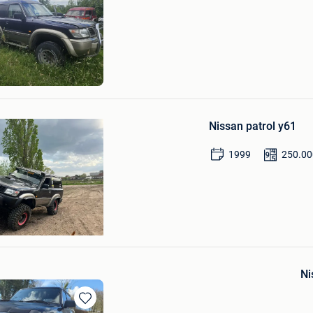
Bewaren
in
Mijn
Favorieten
Bewaren
in
Nissan patrol y61
Mijn
Favorieten
1999
250.00
rgen
Ni
Bewaren