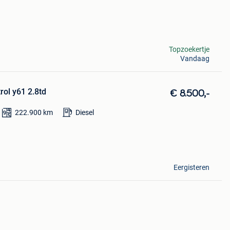
Topzoekertje
Vandaag
rol y61 2.8td
€ 8.500,-
222.900
km
Diesel
Eergisteren