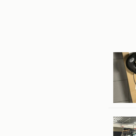
Tibo van
Hekelge