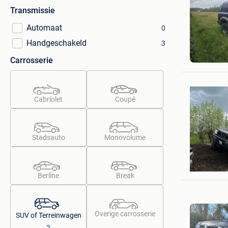
Transmissie
Automaat
0
Handgeschakeld
3
Brian
Brecht
Carrosserie
Cabriolet
Coupé
Stadsauto
Monovolume
BONO
Destelbe
Berline
Break
Overige carrosserie
SUV of Terreinwagen
2