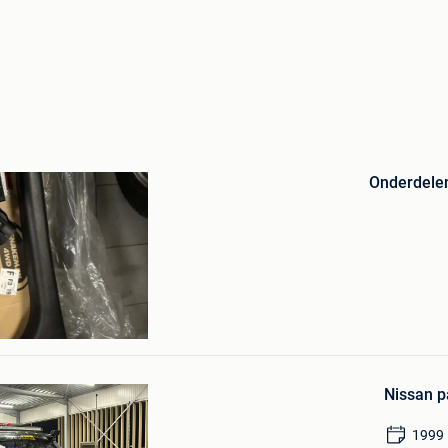
Bewaren
in
Mijn
Favorieten
Onderdelen
 Gysegem
m
Bewaren
in
Nissan p
Mijn
Favorieten
1999