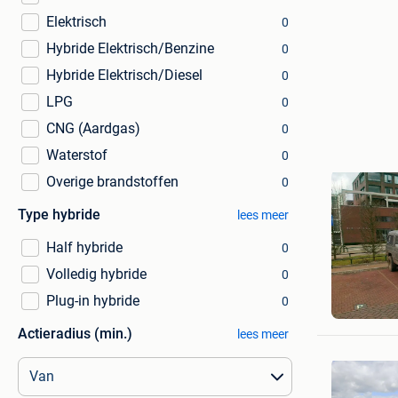
Elektrisch
0
Hybride Elektrisch/Benzine
0
Hybride Elektrisch/Diesel
0
LPG
0
CNG (Aardgas)
0
Waterstof
0
Overige brandstoffen
0
Type hybride
lees meer
Half hybride
0
Volledig hybride
0
Bedrijfs
Plug-in hybride
0
Bree
Actieradius (min.)
lees meer