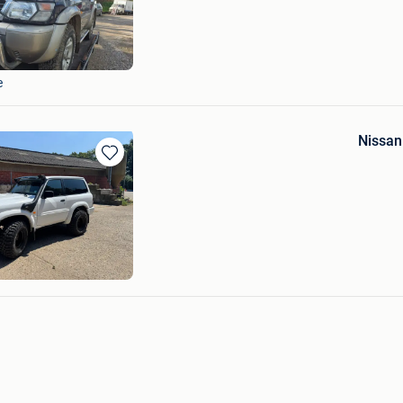
in
Mijn
Favorieten
e
Nissan
Bewaren
in
Mijn
Favorieten