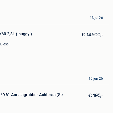
13 jul 26
Y60 2,8L ( buggy )
€ 14.500,-
Diesel
10 jun 26
0 / Y61 Aanslagrubber Achteras (Se
€ 195,-