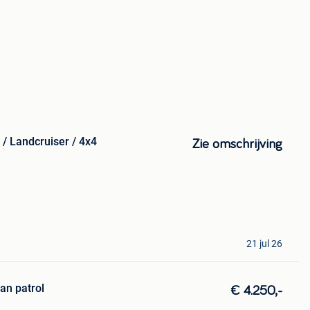
 / Landcruiser / 4x4
Zie omschrijving
21 jul 26
an patrol
€ 4.250,-