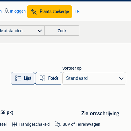
n
Inloggen
FR
Plaats zoekertje
lle afstanden…
Zoek
Sorteer op
Lijst
Foto’s
158 pk)
Zie omschrijving
esel
Handgeschakeld
SUV of Terreinwagen