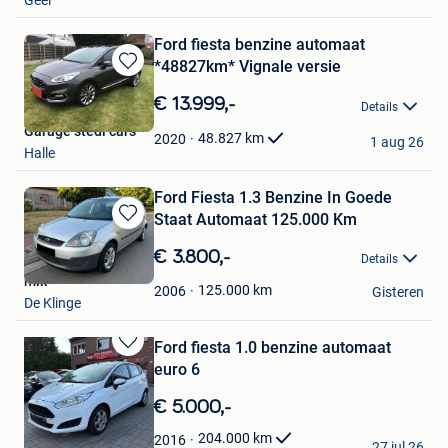
Geel
Ford fiesta benzine automaat
*48827km* Vignale versie
Bewaren
in
€ 13.999,-
Details
Mijn
Garage stedi cars
Favorieten
48.827
km
2020
1 aug 26
Halle
Ford Fiesta 1.3 Benzine In Goede
Staat Automaat 125.000 Km
Bewaren
in
€ 3.800,-
Details
Mijn
mik
Favorieten
125.000
km
2006
Gisteren
De Klinge
Ford fiesta 1.0 benzine automaat
Bewaren
euro 6
in
Mijn
€ 5.000,-
Favorieten
BE NL BANDEN
204.000
km
2016
27 jul 26