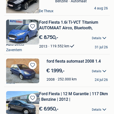
Automaat
Benzine
Thibault
4 aug 26
Spa + Partie De Sart, De Theux
Ford Fiesta 1.6i Ti-VCT Titanium
AUTOMAAT Airco, Bluetooth,
Bewaren
in
€ 8.750,-
Details
Mijn
Auto Direct
Favorieten
119.552
km
2013
31 jul 26
Zaventem
ford fiesta automaat 2008 1.4
Bewaren
€ 1.999,-
Details
in
bmw
Mijn
252.000
km
2008
24 jul 26
Mons
Favorieten
Ford Fiesta | 12 M Garantie | 117 Dkm
| Benzine | 2012 |
Bewaren
in
€ 6.950,-
Details
Mijn