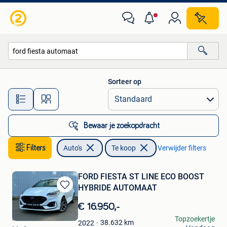
Auto's
Sorteer op
Alle afstanden…
Bewaar je zoekopdracht
Filters
Auto's
Te koop
Verwijder filters
FORD FIESTA ST LINE ECO BOOST
HYBRIDE AUTOMAAT
Bewaren
in
€ 16.950,-
Mijn
m
Topzoekertje
Favorieten
38.632
km
2022