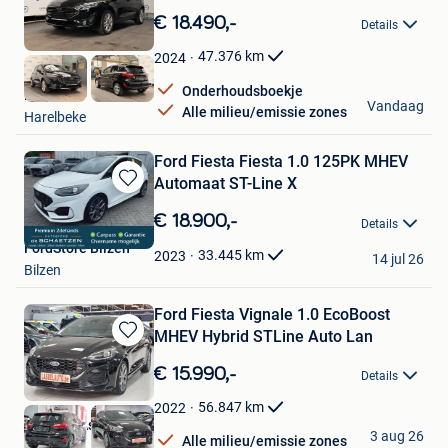
in
€ 18.490,-
Details
Mijn
Favorieten
47.376
km
2024
Onderhoudsboekje
Lateur
Vandaag
Alle milieu/emissie zones
Harelbeke
Ford Fiesta Fiesta 1.0 125PK MHEV
Automaat ST-Line X
Bewaren
in
€ 18.900,-
Details
Mijn
FordStore Bilzen
Favorieten
33.445
km
2023
14 jul 26
Bilzen
Ford Fiesta Vignale 1.0 EcoBoost
MHEV Hybrid STLine Auto Lan
Bewaren
in
€ 15.990,-
Details
Mijn
Favorieten
56.847
km
2022
Garage l'As de l'auto
3 aug 26
Alle milieu/emissie zones
Chatelet