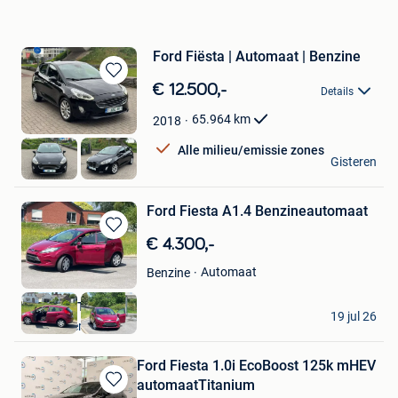
Ford Fiësta | Automaat | Benzine
Bewaren
€ 12.500,-
Details
in
Mijn
65.964
km
2018
Favorieten
Alle milieu/emissie zones
Z-Motors
Gisteren
Hoboken
Ford Fiesta A1.4 Benzineautomaat
Bewaren
€ 4.300,-
in
Automaat
Benzine
Mijn
Favorieten
DEMIR AUTO
19 jul 26
Steenokkerzeel
Ford Fiesta 1.0i EcoBoost 125k mHEV
automaatTitanium
Bewaren