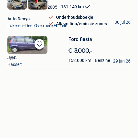
Favorieten
131.149
km
2005
Onderhoudsboekje
Auto Denys
30 jul 26
Alle milieu/emissie zones
Lokeren+Deel Overmere En Zele
Ford fiesta
Bewaren
€ 3.000,-
in
J@C
Benzine
152.000
km
Mijn
29 jun 26
Hasselt
Favorieten