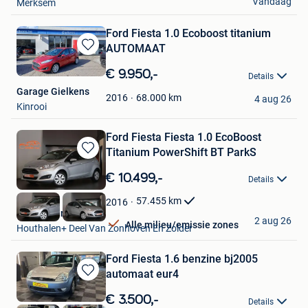
Vandaag
Merksem
Ford Fiesta 1.0 Ecoboost titanium
AUTOMAAT
Bewaren
in
€ 9.950,-
Details
Mijn
Garage Gielkens
Favorieten
68.000
km
2016
4 aug 26
Kinrooi
Ford Fiesta Fiesta 1.0 EcoBoost
Titanium PowerShift BT ParkS
Bewaren
in
€ 10.499,-
Details
Mijn
Favorieten
57.455
km
2016
Kubika Cars
2 aug 26
Alle milieu/emissie zones
Houthalen+ Deel Van Zonhoven En Zolder
Ford Fiesta 1.6 benzine bj2005
automaat eur4
Bewaren
in
€ 3.500,-
Details
Mijn