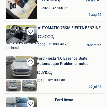
Details
Mijn
Favorieten
46.900
km
2023
bikenico
6 aug 26
Namur
AUTOMATIC 75KM FIESTA BENZINE
Bewaren
€ 7.000,-
in
AUTOHANDEL YENER
75.000
km
2009
Mijn
Eergisteren
Lochristi
Favorieten
Ford Fiesta 1.0 Essence Boîte
Automatique Problème moteur
Bewaren
in
€ 3.150,-
Mijn
Favorieten
182.000
km
2015
Fabian
27 jul 26
Ath
Ford fiesta