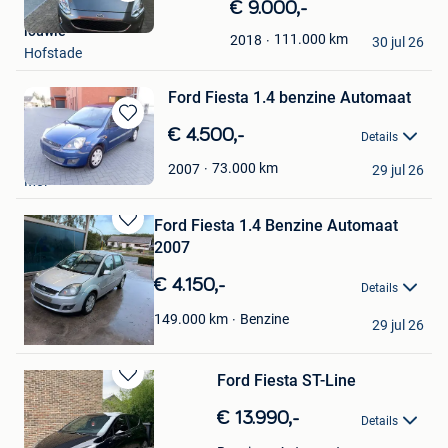
Bewaren
€ 9.000,-
in
louwie
111.000
km
2018
Mijn
30 jul 26
Hofstade
Favorieten
Ford Fiesta 1.4 benzine Automaat
Bewaren
€ 4.500,-
Details
in
2400 Mol
Mijn
73.000
km
2007
29 jul 26
Mol
Favorieten
Ford Fiesta 1.4 Benzine Automaat
Bewaren
2007
in
Mijn
€ 4.150,-
Details
Favorieten
Ibrahim
Benzine
149.000
km
29 jul 26
Gent
Ford Fiesta ST-Line
Bewaren
in
€ 13.990,-
Details
Mijn
Favorieten