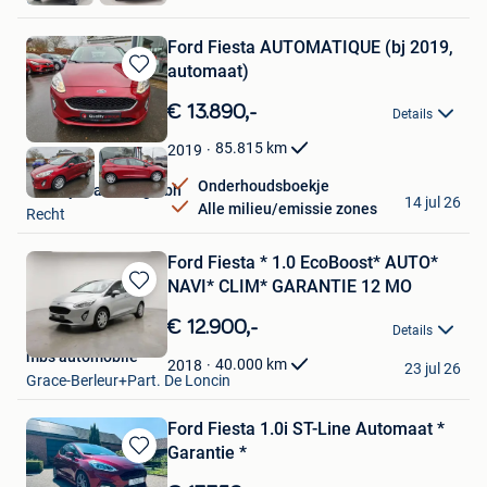
Ford Fiesta AUTOMATIQUE (bj 2019,
automaat)
Bewaren
in
€ 13.890,-
Details
Mijn
Favorieten
85.815
km
2019
Onderhoudsboekje
Quality Plattes Pgmbh
14 jul 26
Alle milieu/emissie zones
Recht
Ford Fiesta * 1.0 EcoBoost* AUTO*
NAVI* CLIM* GARANTIE 12 MO
Bewaren
in
€ 12.900,-
Details
Mijn
mbs automobile
Favorieten
40.000
km
2018
23 jul 26
Grace-Berleur+Part. De Loncin
Ford Fiesta 1.0i ST-Line Automaat *
Garantie *
Bewaren
in