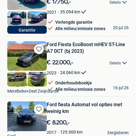
€ 17.750,-
Details
Mijn
Favorieten
35.094
km
2021
Verlengde garantie
VMS Cars
20 jul 26
Alle milieu/emissie zones
Garantie
Rummen
Ford Fiesta EcoBoost mHEV ST-Line
A7 DCT (bj 2023)
Bewaren
in
€ 22.000,-
Details
Mijn
Favorieten
24.060
km
2023
Onderhoudsboekje
Garage Sedeyn
16 jul 26
Alle milieu/emissie zones
Merelbeke+Deel Zwijnaarde
Ford fiesta Automat vol opties met
weinig km
Bewaren
in
€ 8.200,-
Mijn
paty
Favorieten
125.000
km
2017
Eergisteren