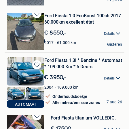
Rillaar
Ford Fiesta 1.0 EcoBoost 100ch 2017
Bewaren
60.000km excellent état
in
Mijn
€ 8.550,-
Details
Favorieten
Bastien Vandercapel
61.000
km
2017
Gisteren
Incourt
Ford Fiesta 1.3i * Benzine * Automaat
* 109.000 Km * 5 Deurs
Bewaren
in
€ 3.950,-
Details
Mijn
Favorieten
109.000
km
2004
Onderhoudsboekje
M&Z BVBA
7 aug 26
Alle milieu/emissie zones
AUTOMAAT
Temse
Ford Fiesta titanium VOLLEDIG.
Bewaren
in
€ 17.500,-