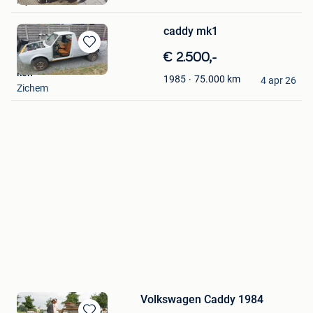
caddy mk1
Bewaren
€ 2.500,-
in
ken
75.000
km
1985
Mijn
4 apr 26
Zichem
Favorieten
Volkswagen Caddy 1984