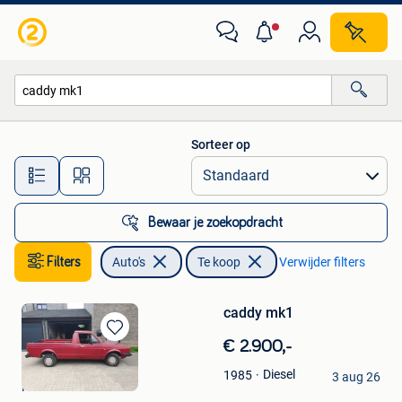
Auto's
Sorteer op
Alle afstanden…
Bewaar je zoekopdracht
Filters
Auto's
Te koop
Verwijder filters
caddy mk1
Bewaren
€ 2.900,-
in
acr
Diesel
1985
Mijn
3 aug 26
Herve
Favorieten