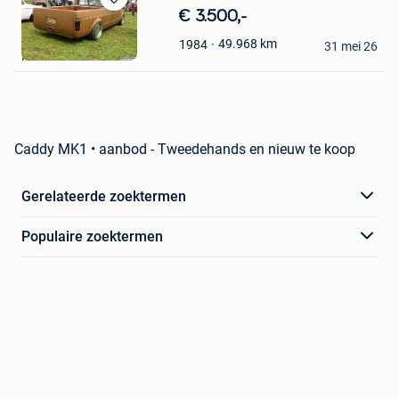
Bewaren
€ 3.500,-
in
K.Bouter
49.968
km
1984
Mijn
31 mei 26
Ranst
Favorieten
Caddy MK1 • aanbod - Tweedehands en nieuw te koop
Gerelateerde zoektermen
Populaire zoektermen