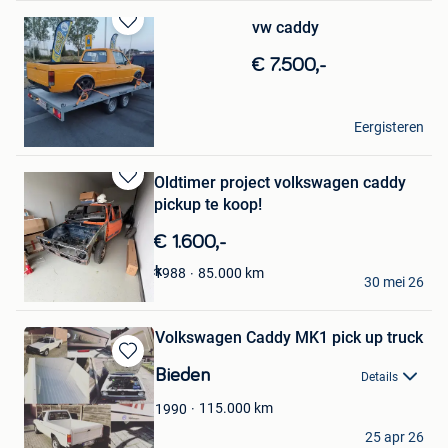
vw caddy
Bewaren
in
€ 7.500,-
Mijn
Favorieten
Fred
Eergisteren
Mons
Oldtimer project volkswagen caddy
Bewaren
pickup te koop!
in
Mijn
€ 1.600,-
Favorieten
Milan Van raemdonck
85.000
km
1988
30 mei 26
Beveren
Volkswagen Caddy MK1 pick up truck
Bewaren
Bieden
Details
in
Mijn
115.000
km
1990
Favorieten
Blacklisted
25 apr 26
rojales