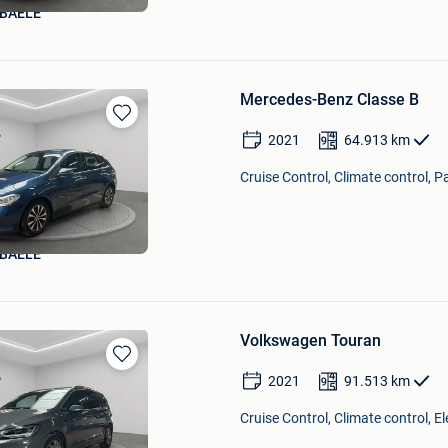
BAELE
Mercedes-Benz Classe B
Bewaren
2021
64.913
km
in
Mijn
Cruise Control, Climate control, P
Favorieten
BAELE
Volkswagen Touran
Bewaren
2021
91.513
km
in
Mijn
Cruise Control, Climate control, E
Favorieten