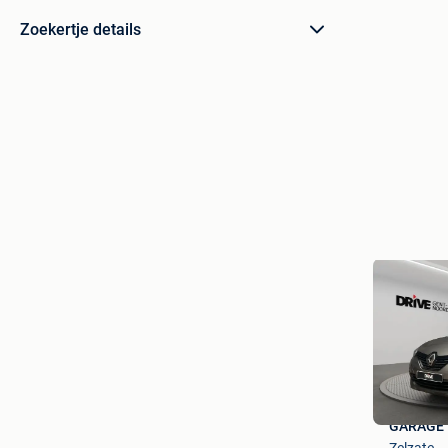
Zoekertje details
GARAGE 
Zelzate