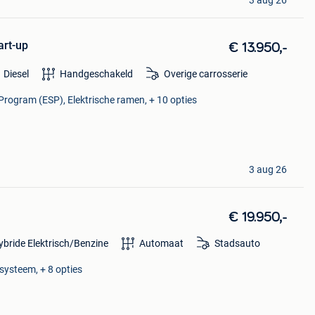
rt-up
€ 13.950,-
Diesel
Handgeschakeld
Overige carrosserie
 Program (ESP), Elektrische ramen, + 10 opties
3 aug 26
€ 19.950,-
ybride Elektrisch/Benzine
Automaat
Stadsauto
-systeem, + 8 opties