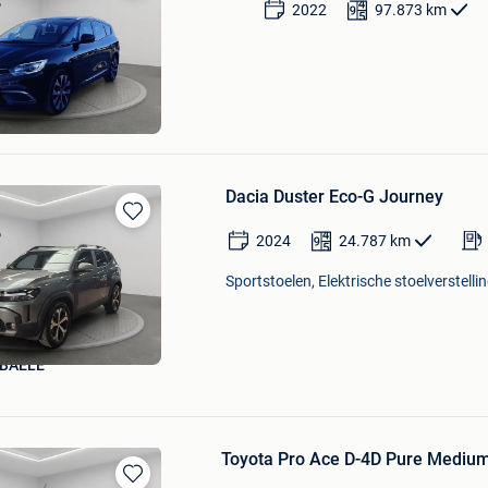
Bewaren
2022
97.873
km
in
Mijn
Favorieten
BAELE
Dacia Duster Eco-G Journey
Bewaren
2024
24.787
km
in
Mijn
Sportstoelen, Elektrische stoelverstellin
Favorieten
BAELE
Toyota Pro Ace D-4D Pure Mediu