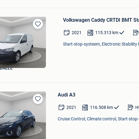
Volkswagen Caddy CRTDI BMT Sta
Bewaren
2021
115.313
km
in
Mijn
Start-stop-systeem, Electronic Stability
Favorieten
BAELE
Audi A3
Bewaren
2021
116.508
km
H
in
Mijn
Cruise Control, Climate control, Start-stop
Favorieten