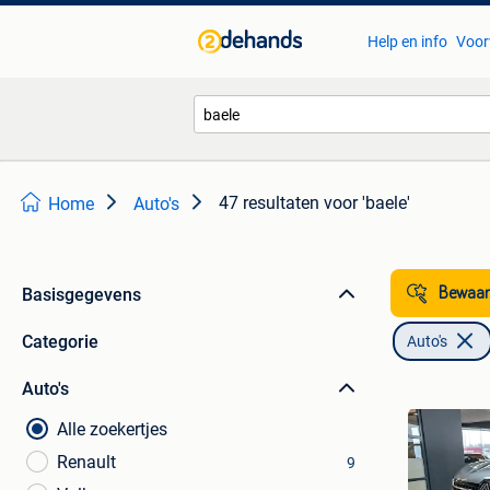
Help en info
Voor
47 resultaten
voor 'baele'
Home
Auto's
Basisgegevens
Bewaar
Categorie
Auto's
Auto's
Alle zoekertjes
Renault
9