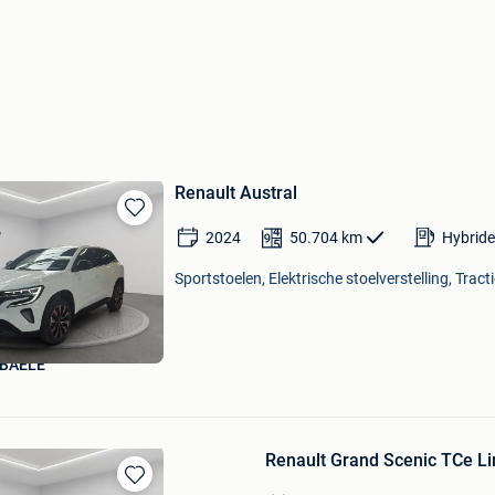
Renault Austral
Bewaren
2024
50.704
km
Hybride
in
Mijn
Sportstoelen, Elektrische stoelverstelling, Tract
Favorieten
BAELE
Renault Grand Scenic TCe Li