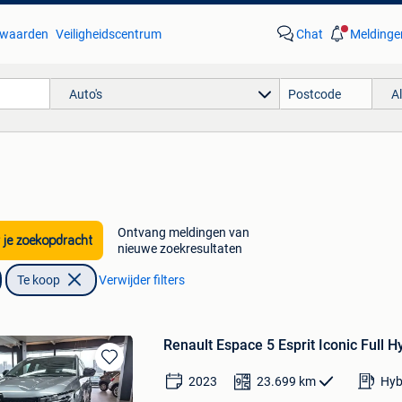
waarden
Veiligheidscentrum
Chat
Meldinge
Auto's
A
Ontvang meldingen van
 je zoekopdracht
nieuwe zoekresultaten
Te koop
Verwijder filters
Renault Espace 5 Esprit Iconic Full H
Bewaren
2023
23.699
km
Hyb
in