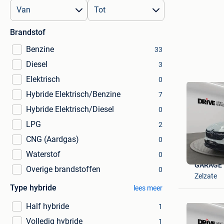
Brandstof
Benzine
33
Diesel
3
Elektrisch
0
Hybride Elektrisch/Benzine
7
Hybride Elektrisch/Diesel
0
LPG
2
CNG (Aardgas)
0
Waterstof
0
GARAGE 
Overige brandstoffen
0
Zelzate
Type hybride
lees meer
Half hybride
1
Volledig hybride
1