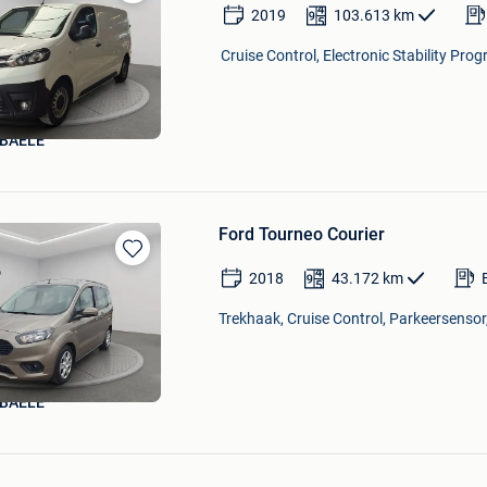
Bewaren
2019
103.613
km
in
Mijn
Cruise Control, Electronic Stability Prog
Favorieten
BAELE
Ford Tourneo Courier
Bewaren
2018
43.172
km
in
Mijn
Trekhaak, Cruise Control, Parkeersensor,
Favorieten
BAELE