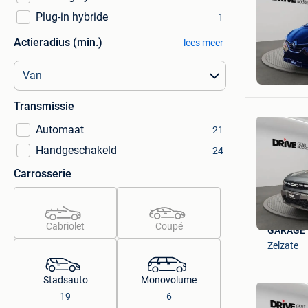
Plug-in hybride
1
Actieradius (min.)
lees meer
GARAGE 
Zelzate
Transmissie
Automaat
21
Handgeschakeld
24
Carrosserie
Cabriolet
Coupé
GARAGE 
Zelzate
Stadsauto
Monovolume
19
6