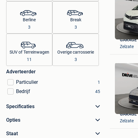
Berline
Break
3
3
GARAGE 
Zelzate
SUV of Terreinwagen
Overige carrosserie
11
3
Adverteerder
Particulier
1
Bedrijf
45
Specificaties
GARAGE 
Opties
Zelzate
Staat