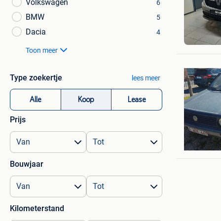
Volkswagen
6
BMW
5
GARAGE 
Dacia
4
Zelzate
Toon meer
Type zoekertje
lees meer
Alle
Koop
Lease
Prijs
Baele H
Kruisem
Bouwjaar
Kilometerstand