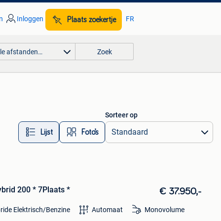
n
Inloggen
FR
Plaats zoekertje
lle afstanden…
Zoek
Sorteer op
Lijst
Foto’s
ybrid 200 * 7Plaats *
€ 37.950,-
ride Elektrisch/Benzine
Automaat
Monovolume