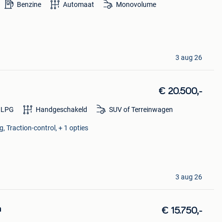
Benzine
Automaat
Monovolume
3 aug 26
€ 20.500,-
LPG
Handgeschakeld
SUV of Terreinwagen
g, Traction-control, + 1 opties
3 aug 26
m
€ 15.750,-