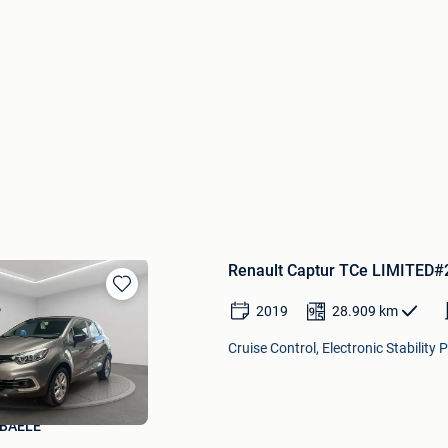
Renault Captur TCe LIMITED#
Bewaren
2019
28.909
km
in
Mijn
Cruise Control, Electronic Stability
Favorieten
BAELE