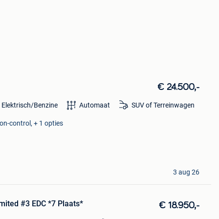
€ 24.500,-
 Elektrisch/Benzine
Automaat
SUV of Terreinwagen
ion-control, + 1 opties
3 aug 26
mited #3 EDC *7 Plaats*
€ 18.950,-