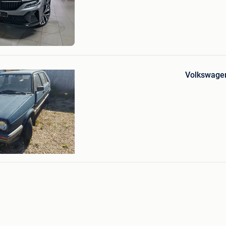
Mijn
Favorieten
BAELE
Bewaren
in
Volkswagen 
Mijn
Favorieten
annes