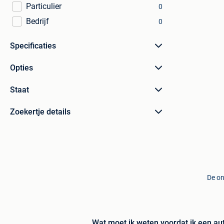
Particulier
0
Bedrijf
0
Specificaties
Opties
Staat
Zoekertje details
De on
Wat moet ik weten voordat ik een au