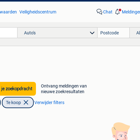
waarden
Veiligheidscentrum
Chat
Meldinge
Auto's
A
Ontvang meldingen van
 je zoekopdracht
nieuwe zoekresultaten
Te koop
Verwijder filters