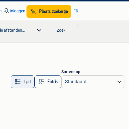
n
Inloggen
FR
Plaats zoekertje
lle afstanden…
Zoek
Sorteer op
Lijst
Foto’s