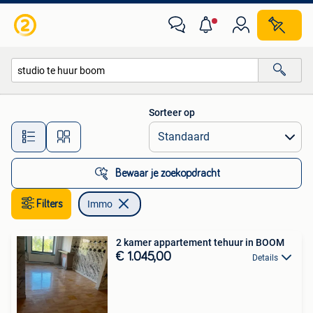
Immo
Sorteer op
Alle afstanden…
Bewaar je zoekopdracht
Filters
Immo
2 kamer appartement tehuur in BOOM
€ 1.045,00
Details