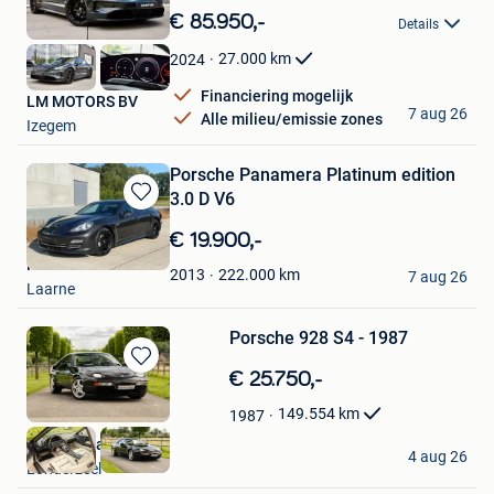
in
€ 85.950,-
Details
Mijn
Favorieten
27.000
km
2024
Financiering mogelijk
LM MOTORS BV
7 aug 26
Alle milieu/emissie zones
Izegem
Porsche Panamera Platinum edition
3.0 D V6
Bewaren
in
€ 19.900,-
Mijn
Ramont Axl
Favorieten
222.000
km
2013
7 aug 26
Laarne
Porsche 928 S4 - 1987
Bewaren
€ 25.750,-
in
149.554
km
1987
Mijn
Favorieten
Vintage Garage
4 aug 26
Londerzeel