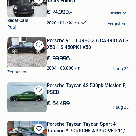
Years Edition
Bewaren
in
€ 74.999,-
Details
Mijn
Sedat Cars
Favorieten
81.765
km
2020
Eergisteren
Paal
Porsche 911 TURBO 3.6 CABRIO WLS
X50 !=S 450PK ! X50
Bewaren
in
€ 99.996,-
Mijn
ACC
Favorieten
88.000
km
2004
5 aug 26
Zonhoven
Porsche Taycan 4S 530pk Mission E,
PSCB
Bewaren
in
€ 64.499,-
Sepa
Mijn
1 aug 26
Assenede
Favorieten
Porsche Taycan Taycan Sport 4
Turismo * PORSCHE APPROVED 11/
Bewaren