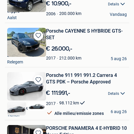
in
€ 10.900,-
Details
Mijn
tripple
Favorieten
200.000
km
2006
Vandaag
Aalst
Porsche CAYENNE S HYBRIDE GTS-
SET
Bewaren
in
€ 26.000,-
Mijn
Julian
Favorieten
212.000
km
2017
5 aug 26
Relegem
Porsche 911 991 991.2 Carrera 4
GTS PDK – Porsche Approved
Bewaren
in
€ 111.991,-
Details
Mijn
Favorieten
98.112
km
2017
BEST BUDGET CAR
6 aug 26
Alle milieu/emissie zones
Tienen
PORSCHE PANAMERA 4 E-HYBRID 10