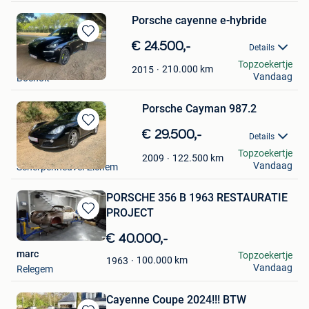
Porsche cayenne e-hybride
Bewaren
€ 24.500,-
Details
in
Kelly Govers
Topzoekertje
Mijn
210.000
km
2015
Vandaag
Bocholt
Favorieten
Porsche Cayman 987.2
Bewaren
€ 29.500,-
Details
in
Verpoorten
Topzoekertje
Mijn
122.500
km
2009
Vandaag
Scherpenheuvel-Zichem
Favorieten
PORSCHE 356 B 1963 RESTAURATIE
PROJECT
Bewaren
in
€ 40.000,-
Mijn
marc
Topzoekertje
Favorieten
100.000
km
1963
Vandaag
Relegem
Cayenne Coupe 2024!!! BTW