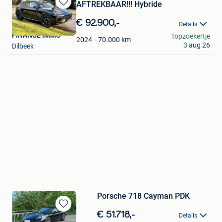
AFTREKBAAR!!! Hybride
Bewaren
in
€ 92.900,-
Details
Mijn
FINANCE IMMO
Topzoekertje
Favorieten
70.000
km
2024
3 aug 26
Dilbeek
Porsche 718 Cayman PDK
Bewaren
€ 51.718,-
Details
in