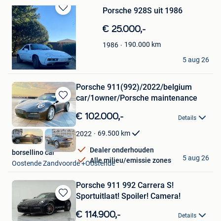
Porsche 928S uit 1986
Bewaren
in
€ 25.000,-
Mijn
Favorieten
190.000
km
1986
Be Max
5 aug 26
Jodoigne
Porsche 911(992)/2022/belgium
car/1owner/Porsche maintenance
Bewaren
in
€ 102.000,-
Details
Mijn
Favorieten
69.500
km
2022
Dealer onderhouden
borsellino car
5 aug 26
Alle milieu/emissie zones
Oostende Zandvoorde +Oostende
Porsche 911 992 Carrera S!
Sportuitlaat! Spoiler! Camera!
Bewaren
in
€ 114.900,-
Details
Mijn