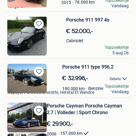
Topzoekertje
Mijn
78.000
km
2015
Vandaag
Tongeren
Favorieten
Porsche 911 997 4s
Bewaren
€ 52.000,-
in
Mijn
Cabriolet
Favorieten
Lardinois
Topzoekertje
5 aug 26
Gembloux
Porsche 911 type 996.2
Bewaren
€ 32.996,-
Details
in
PAPS
Topzoekertje
Mijn
Benzine
190.000
km
Vandaag
Oupeye+Partie De Cheratte, Herstal Et Wandre
Favorieten
Porsche Cayman Porsche Cayman
2.7 | Volleder | Sport Chrono
Bewaren
in
€ 29.900,-
Mijn
Favorieten
157.000
km
2006