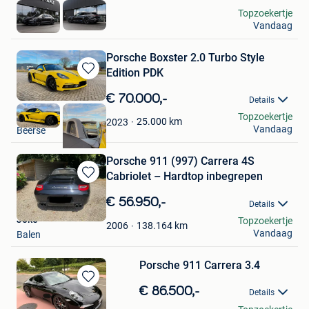
sven
Topzoekertje
Vandaag
Wellen
Porsche Boxster 2.0 Turbo Style
Edition PDK
Bewaren
in
€ 70.000,-
Details
Mijn
jo
Topzoekertje
Favorieten
25.000
km
2023
Vandaag
Beerse
Porsche 911 (997) Carrera 4S
Cabriolet – Hardtop inbegrepen
Bewaren
in
€ 56.950,-
Details
Mijn
Joke
Topzoekertje
Favorieten
138.164
km
2006
Vandaag
Balen
Porsche 911 Carrera 3.4
Bewaren
€ 86.500,-
Details
in
debusschere