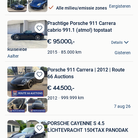
Van Oost Motors
Eergisteren
Alle milieu/emissie zones
Jabbeke
Prachtige Porsche 911 Carrera
cabrio 991.1 (atmo!) topstaat
Bewaren
in
€ 95.000,-
Details
Mijn
Ruiselede
Favorieten
85.000
km
2015
Gisteren
Aalter
Porsche 911 Carrera | 2012 | Route
66 Auctions
Bewaren
in
€ 44.500,-
Mijn
Favorieten
999.999
km
2012
Route 66 Auctions
7 aug 26
Waalwijk
PORSCHE CAYENNE S 4.5
LİCHTEVRACHT 150€TAX PANODAK
Bewaren