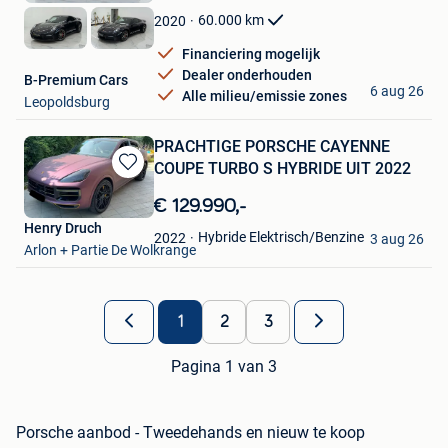
Favorieten
60.000
km
2020
Financiering mogelijk
Dealer onderhouden
B-Premium Cars
6 aug 26
Alle milieu/emissie zones
Leopoldsburg
PRACHTIGE PORSCHE CAYENNE
COUPE TURBO S HYBRIDE UIT 2022
Bewaren
in
€ 129.990,-
Mijn
Henry Druch
Favorieten
Hybride Elektrisch/Benzine
2022
3 aug 26
Arlon + Partie De Wolkrange
1
2
3
Pagina 1 van 3
Porsche aanbod - Tweedehands en nieuw te koop