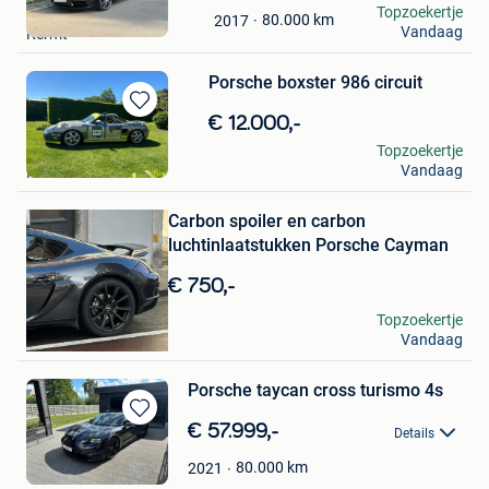
Jo Vandersmissen
Topzoekertje
Mijn
80.000
km
2017
Vandaag
Kermt
Favorieten
Porsche boxster 986 circuit
Bewaren
€ 12.000,-
in
Roel
Topzoekertje
Mijn
Vandaag
Ranst
Bewaren
Favorieten
in
Mijn
Carbon spoiler en carbon
Favorieten
luchtinlaatstukken Porsche Cayman
€ 750,-
Kdw
Topzoekertje
Vandaag
Gentbrugge
Porsche taycan cross turismo 4s
Bewaren
€ 57.999,-
Details
in
Mijn
80.000
km
2021
Favorieten