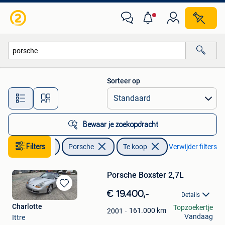
Porsche
Sorteer op
Alle afstanden…
Bewaar je zoekopdracht
Auto's
Filters
Porsche
Te koop
Verwijder filters
Porsche Boxster 2,7L
Bewaren
€ 19.400,-
Details
in
Charlotte
Topzoekertje
Mijn
161.000
km
2001
Vandaag
Ittre
Favorieten