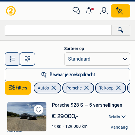
Porsche
Sorteer op
Alle afstanden…
Bewaar je zoekopdracht
Filters
Auto's
Porsche
Te koop
Vo
Porsche 928 S — 5 versnellingen
Bewaren
€ 29.000,-
Details
in
Steve colinet
Mijn
129.000
km
1980
Vandaag
Stavelot
Favorieten