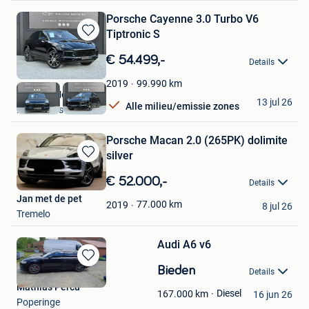
Porsche Cayenne 3.0 Turbo V6
Tiptronic S
Bewaren
in
€ 54.499,-
Details
Mijn
Favorieten
99.990
km
2019
️Phil-ing Motors️
13 jul 26
Alle milieu/emissie zones
Farciennes
Porsche Macan 2.0 (265PK) dolimite
silver
Bewaren
in
€ 52.000,-
Details
Mijn
Jan met de pet
Favorieten
77.000
km
2019
8 jul 26
Tremelo
Audi A6 v6
Bewaren
Bieden
Details
in
Mathias Percu
Mijn
Diesel
167.000
km
16 jun 26
Poperinge
Favorieten