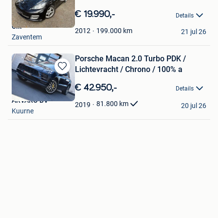
Bewaren
in
€ 19.990,-
Details
Mijn
Clk
Favorieten
199.000
km
2012
21 jul 26
Zaventem
Porsche Macan 2.0 Turbo PDK /
Lichtevracht / Chrono / 100% a
Bewaren
in
€ 42.950,-
Details
Mijn
ARVARO BV
Favorieten
81.800
km
2019
20 jul 26
Kuurne