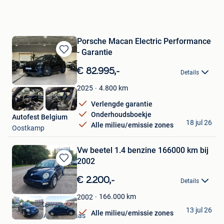
Porsche Macan Electric Performance
- Garantie
Bewaren
in
€ 82.995,-
Details
Mijn
Favorieten
4.800
km
2025
Verlengde garantie
Onderhoudsboekje
Autofest Belgium
18 jul 26
Alle milieu/emissie zones
Oostkamp
Vw beetel 1.4 benzine 166000 km bij
2002
Bewaren
in
€ 2.200,-
Details
Mijn
Favorieten
166.000
km
2002
Mehmet Kaya
13 jul 26
Alle milieu/emissie zones
Mechelen-Aan-De-Maas