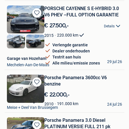
PORSCHE CAYENNE S E-HYBRID 3.0
V6 PHEV –FULL OPTION GARANTIE
Bewaren
in
€ 27.500,-
Details
Mijn
Favorieten
220.000
km
2015
Verlengde garantie
Dealer onderhouden
Testrit aan huis
Garage van Hozeham
29 jul 26
Alle milieu/emissie zones
Mechelen-Aan-De-Maas
Porsche Panamera 3600cc V6
benzine
Bewaren
in
€ 22.000,-
Mijn
van caelenberg
Favorieten
191.000
km
2010
24 jul 26
Meise + Deel Van Brussegem
Porsche Panamera 3.0 Diesel
PLATINUM VERSIE FULL 211 pk