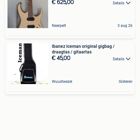
€ 625,00
Details
Neerpelt
3 aug 26
Ibanez Iceman original gigbag /
draagtas / gitaartas
€ 45,00
Details
Wuustwezel
Gisteren