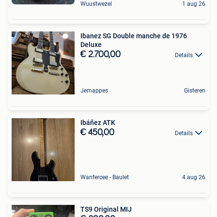
Wuustwezel
1 aug 26
Ibanez SG Double manche de 1976
Deluxe
€ 2.700,00
Details
Jemappes
Gisteren
Ibáñez ATK
€ 450,00
Details
Wanfercee - Baulet
4 aug 26
TS9 Original MIJ