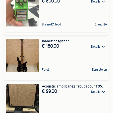
€ 800,00
Details
Braine-L'Alleud
2 aug 26
Ibanez basgitaar
€ 180,00
Details
Foret
Eergisteren
Acoustic amp Ibanez Troubadour T35.
€ 99,00
Details