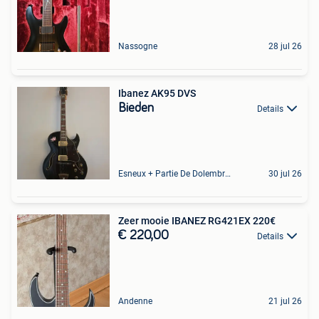
Nassogne
28 jul 26
Ibanez AK95 DVS
Bieden
Details
Esneux + Partie De Dolembreux
30 jul 26
Zeer mooie IBANEZ RG421EX 220€
€ 220,00
Details
Andenne
21 jul 26