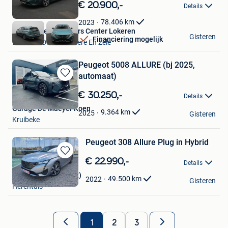
in
€ 20.900,-
Details
Mijn
Favorieten
78.406
km
2023
Van Mossel Used Cars Center Lokeren
Gisteren
Financiering mogelijk
Lokeren+Deel Overmere En Zele
Peugeot 5008 ALLURE (bj 2025,
automaat)
Bewaren
in
€ 30.250,-
Details
Mijn
Garage De Maeyer Koen
Favorieten
9.364
km
2025
Gisteren
Kruibeke
Peugeot 308 Allure Plug in Hybrid
Bewaren
€ 22.990,-
Details
in
Groep Felix (Carspot)
Mijn
49.500
km
2022
Gisteren
Herentals
Favorieten
1
2
3