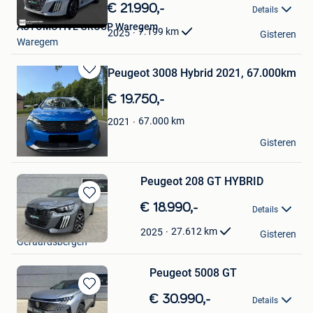
in
€ 21.990,-
Details
Mijn
AUTOMOTIVE GROUP Waregem
Favorieten
7.199
km
2025
Gisteren
Waregem
Peugeot 3008 Hybrid 2021, 67.000km
Bewaren
in
€ 19.750,-
Mijn
Favorieten
67.000
km
2021
Victor
Gisteren
Brugge
Peugeot 208 GT HYBRID
Bewaren
€ 18.990,-
Details
in
Peugeot Depril
Mijn
27.612
km
2025
Gisteren
Geraardsbergen
Favorieten
Peugeot 5008 GT
Bewaren
€ 30.990,-
Details
in