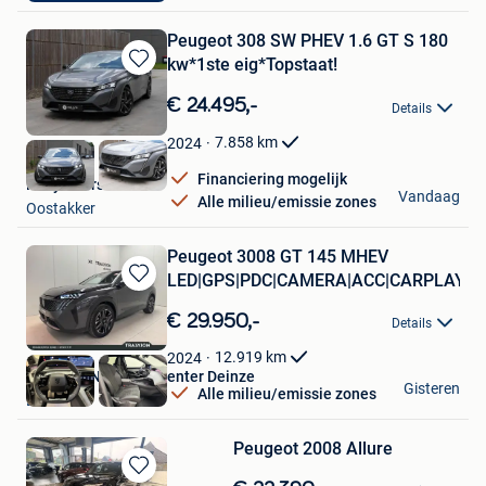
Peugeot 308 SW PHEV 1.6 GT S 180
kw*1ste eig*Topstaat!
Bewaren
in
€ 24.495,-
Details
Mijn
Favorieten
7.858
km
2024
Financiering mogelijk
Kelly's Cars
Vandaag
Alle milieu/emissie zones
Oostakker
Peugeot 3008 GT 145 MHEV
LED|GPS|PDC|CAMERA|ACC|CARPLAY...
Bewaren
in
€ 29.950,-
Details
Mijn
Favorieten
12.919
km
2024
TRAXXION Occasiecenter Deinze
Gisteren
Alle milieu/emissie zones
Deinze
Peugeot 2008 Allure
Bewaren