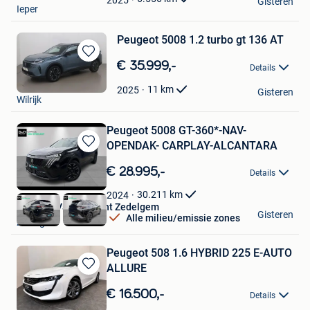
Gisteren
Ieper
Peugeot 5008 1.2 turbo gt 136 AT
Bewaren
€ 35.999,-
Details
in
Cardoen
Mijn
11
km
2025
Gisteren
Wilrijk
Favorieten
Peugeot 5008 GT-360*-NAV-
OPENDAK- CARPLAY-ALCANTARA
Bewaren
in
€ 28.995,-
Details
Mijn
Favorieten
30.211
km
2024
Peugeot Van Steelant Zedelgem
Gisteren
Alle milieu/emissie zones
Zedelgem
Peugeot 508 1.6 HYBRID 225 E-AUTO
ALLURE
Bewaren
in
€ 16.500,-
Details
Mijn