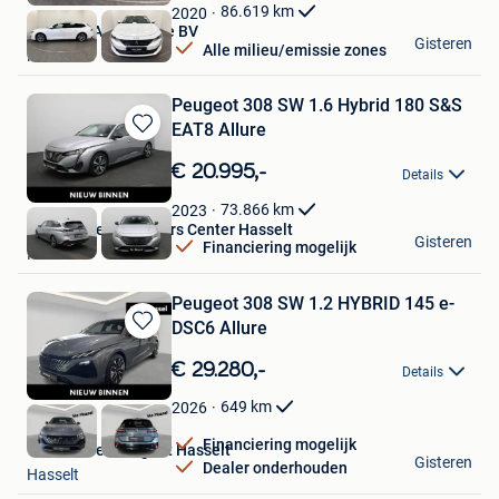
Favorieten
86.619
km
2020
Cornette Automotive BV
Gisteren
Alle milieu/emissie zones
Roeselare
Peugeot 308 SW 1.6 Hybrid 180 S&S
EAT8 Allure
Bewaren
in
€ 20.995,-
Details
Mijn
Favorieten
73.866
km
2023
Van Mossel Used Cars Center Hasselt
Gisteren
Financiering mogelijk
Hasselt
Peugeot 308 SW 1.2 HYBRID 145 e-
DSC6 Allure
Bewaren
in
€ 29.280,-
Details
Mijn
Favorieten
649
km
2026
Financiering mogelijk
Van Mossel Peugeot Hasselt
Gisteren
Dealer onderhouden
Hasselt