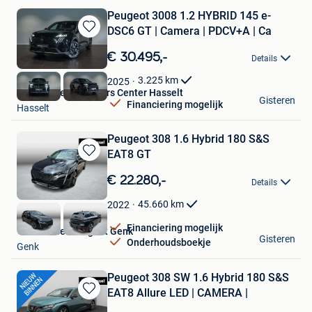
Peugeot 3008 1.2 HYBRID 145 e-
DSC6 GT | Camera | PDCV+A | Ca
Bewaren
in
€ 30.495,-
Details
Mijn
Favorieten
3.225
km
2025
Van Mossel Used Cars Center Hasselt
Gisteren
Financiering mogelijk
Hasselt
Peugeot 308 1.6 Hybrid 180 S&S
EAT8 GT
Bewaren
in
€ 22.280,-
Details
Mijn
Favorieten
45.660
km
2022
Financiering mogelijk
Van Mossel Peugeot Genk
Gisteren
Onderhoudsboekje
Genk
Peugeot 308 SW 1.6 Hybrid 180 S&S
EAT8 Allure LED | CAMERA |
Bewaren