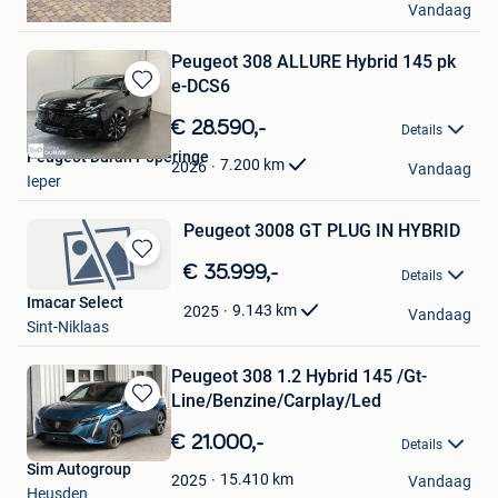
Vandaag
Kasterlee
Peugeot 308 ALLURE Hybrid 145 pk
e-DCS6
Bewaren
in
€ 28.590,-
Details
Mijn
Peugeot Duran Poperinge
Favorieten
7.200
km
2026
Vandaag
Ieper
Peugeot 3008 GT PLUG IN HYBRID
Bewaren
€ 35.999,-
Details
in
Imacar Select
Mijn
9.143
km
2025
Vandaag
Sint-Niklaas
Favorieten
Peugeot 308 1.2 Hybrid 145 /Gt-
Line/Benzine/Carplay/Led
Bewaren
in
€ 21.000,-
Details
Mijn
Sim Autogroup
Favorieten
15.410
km
2025
Vandaag
Heusden