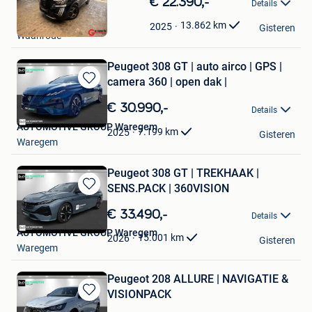
€ 22.390,-
Details
in
Govaerts Waanrode
Mijn
13.862
km
2025
Gisteren
Waanrode
Favorieten
Peugeot 308 GT | auto airco | GPS |
camera 360 | open dak |
Bewaren
in
€ 30.990,-
Details
Mijn
AUTOMOTIVE GROUP Waregem
Favorieten
7.199
km
2025
Gisteren
Waregem
Peugeot 308 GT | TREKHAAK |
SENS.PACK | 360VISION
Bewaren
in
€ 33.490,-
Details
Mijn
AUTOMOTIVE GROUP Waregem
Favorieten
15.001
km
2026
Gisteren
Waregem
Peugeot 208 ALLURE | NAVIGATIE &
VISIONPACK
Bewaren