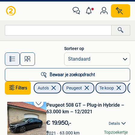
Peugeot
Sorteer op
Alle afstanden…
Bewaar je zoekopdracht
Filters
Auto's
Peugeot
Te koop
H
Peugeot 508 GT – Plug-in Hybride –
Bewaren
63.000 km – 12/2021
in
Mijn
€ 19.950,-
Details
Favorieten
Lars Van Crombrugge
Topzoekertje
63.000
km
2021