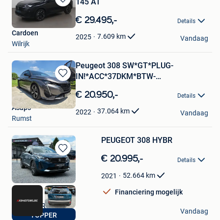
145 AT
Bewaren
in
€ 29.495,-
Details
Mijn
Cardoen
Favorieten
7.609
km
2025
Vandaag
Wilrijk
Peugeot 308 SW*GT*PLUG-
IN!*ACC*37DKM*BTW-
Bewaren
AFTREKBAAR*
in
€ 20.950,-
Details
Mijn
Asaps
Favorieten
37.064
km
2022
Vandaag
Rumst
PEUGEOT 308 HYBR
Bewaren
€ 20.995,-
Details
in
Mijn
52.664
km
2021
Favorieten
Financiering mogelijk
A1 MOTORS BE
Vandaag
TOPPER
Bilzen