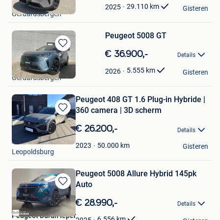
Peugeot Depril
Mijn
29.110
km
2025
Gisteren
Geraardsbergen
Favorieten
Peugeot 5008 GT
Bewaren
€ 36.900,-
Details
in
Peugeot Depril
Mijn
5.555
km
2026
Gisteren
Geraardsbergen
Favorieten
Peugeot 408 GT 1.6 Plug-in Hybride |
360 camera | 3D scherm
Bewaren
in
€ 26.200,-
Details
Mijn
Auto's Tekin
Favorieten
50.000
km
2023
Gisteren
Leopoldsburg
Peugeot 5008 Allure Hybrid 145pk
Auto
Bewaren
in
€ 28.990,-
Details
Mijn
Peugeot Duran Ieper
Favorieten
6.556
km
2025