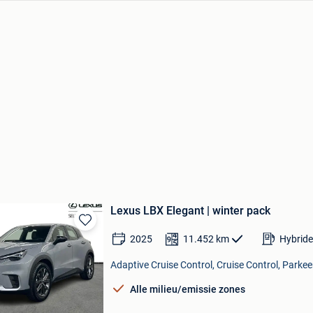
Lexus LBX Elegant | winter pack
Bewaren
2025
11.452
km
Hybride
in
Mijn
Adaptive Cruise Control, Cruise Control, Parke
Favorieten
Alle milieu/emissie zones