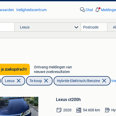
waarden
Veiligheidscentrum
Chat
Meldinge
Lexus
A
Ontvang meldingen van
 je zoekopdracht
nieuwe zoekresultaten
Lexus
Te koop
Hybride Elektrisch/Benzine
Ver
Bewaren
in
Lexus ct200h
Mijn
Favorieten
2020
54.600
km
Hy