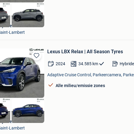
ity Used Woluwe
aint-Lambert
Lexus LBX Relax | All Season Tyres
Bewaren
2024
34.585
km
Hybride
in
Mijn
Adaptive Cruise Control, Parkeercamera, Parkee
Favorieten
Alle milieu/emissie zones
ity Used Woluwe
aint-Lambert