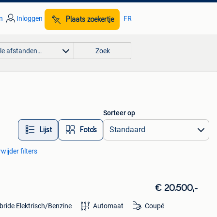
n
Inloggen
FR
Plaats zoekertje
lle afstanden…
Zoek
Sorteer op
Lijst
Foto’s
wijder filters
€ 20.500,-
bride Elektrisch/Benzine
Automaat
Coupé