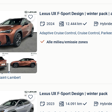
Lexus UX F-Sport Design | winter pack | 
Bewaren
2024
12.444
km
Hybride
in
Mijn
Adaptive Cruise Control, Cruise Control, Parke
Favorieten
Alle milieu/emissie zones
ity Used Woluwe
aint-Lambert
Lexus UX F-Sport Design | winter pack
Bewaren
2023
14.091
km
Hybride
in
Mijn