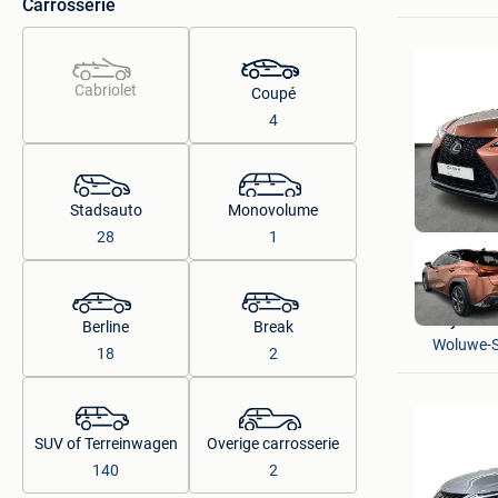
Carrosserie
Cabriolet
Coupé
4
Stadsauto
Monovolume
28
1
Toyota C
Berline
Break
Woluwe-S
18
2
SUV of Terreinwagen
Overige carrosserie
140
2