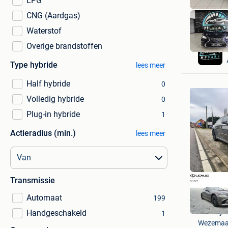
LPG
CNG (Aardgas)
Waterstof
Overige brandstoffen
Type hybride
lees meer
Half hybride
0
Volledig hybride
0
Plug-in hybride
1
Actieradius (min.)
lees meer
Transmissie
Automaat
199
De Bruy
Handgeschakeld
1
Wezemaa