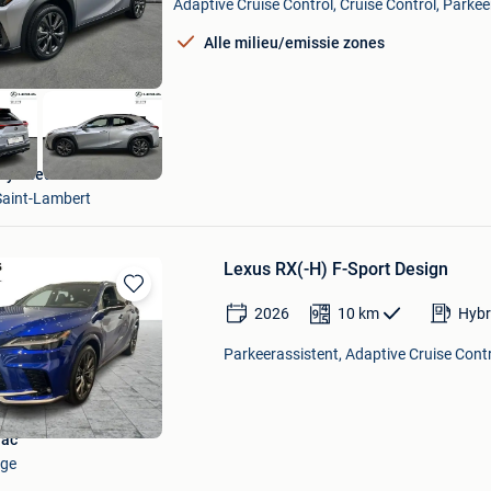
Adaptive Cruise Control, Cruise Control, Parke
Favorieten
Alle milieu/emissie zones
ity Used Woluwe
aint-Lambert
Lexus RX(-H) F-Sport Design
Bewaren
2026
10
km
Hybr
in
Mijn
Parkeerassistent, Adaptive Cruise Contro
Favorieten
iac
gge