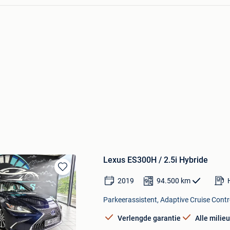
Lexus ES300H / 2.5i Hybride
Bewaren
2019
94.500
km
in
Mijn
Parkeerassistent, Adaptive Cruise Contro
Favorieten
Verlengde garantie
Alle milie