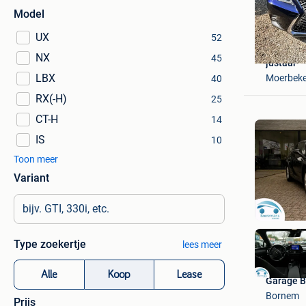
Model
UX
52
NX
45
justaar
LBX
Moerbek
40
RX(-H)
25
CT-H
14
IS
10
Toon meer
Variant
Type zoekertje
lees meer
Alle
Koop
Lease
Garage 
Bornem
Prijs