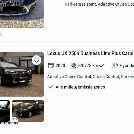
Parkeerassistent, Adaptive Cruise Cont
e
Lexus UX 250h Business Line Plus Carp
2023
39.778
km
Hybride
Bewaren
in
Adaptive Cruise Control, Cruise Control, Parke
Mijn
Favorieten
Alle milieu/emissie zones
Borremans