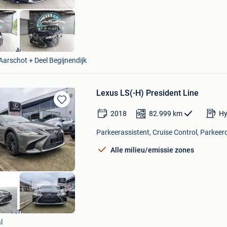
MP Cars
Aarschot + Deel Begijnendijk
Lexus LS(-H) President Line
Bewaren
2018
82.999
km
Hy
in
Mijn
Parkeerassistent, Cruise Control, Parkeer
Favorieten
Alle milieu/emissie zones
n Wezemaal
l