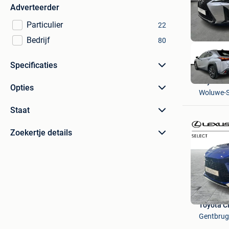
Adverteerder
Particulier
22
Bedrijf
80
Specificaties
Toyota C
Opties
Woluwe-S
Staat
Zoekertje details
Toyota C
Gentbru