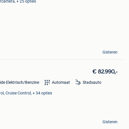
ercamera, + 25 opties
Gisteren
€ 82.990,-
ide Elektrisch/Benzine
Automaat
Stadsauto
l, Cruise Control, + 34 opties
Gisteren