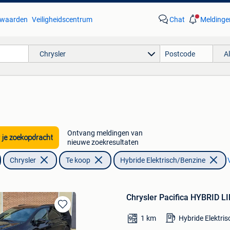
waarden
Veiligheidscentrum
Chat
Meldinge
Chrysler
A
Ontvang meldingen van
 je zoekopdracht
nieuwe zoekresultaten
Chrysler
Te koop
Hybride Elektrisch/Benzine
Chrysler Pacifica HYBRID LI
Bewaren
1
km
Hybride Elektri
in