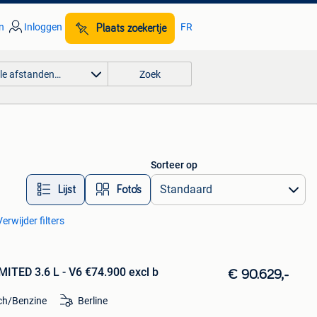
n
Inloggen
FR
Plaats zoekertje
lle afstanden…
Zoek
Sorteer op
Lijst
Foto’s
Verwijder filters
MITED 3.6 L - V6 €74.900 excl b
€ 90.629,-
sch/Benzine
Berline