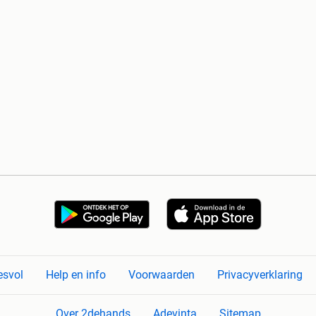
esvol
Help en info
Voorwaarden
Privacyverklaring
Over 2dehands
Adevinta
Sitemap