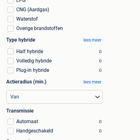
LPG
CNG (Aardgas)
Waterstof
Overige brandstoffen
Type hybride
lees meer
Half hybride
0
Volledig hybride
0
Plug-in hybride
0
Actieradius (min.)
lees meer
Transmissie
Automaat
0
Handgeschakeld
0