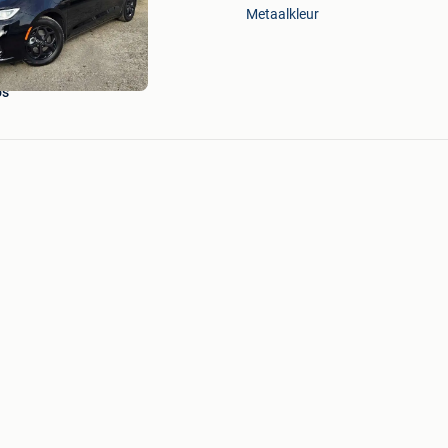
Mijn
Metaalkleur
Favorieten
's