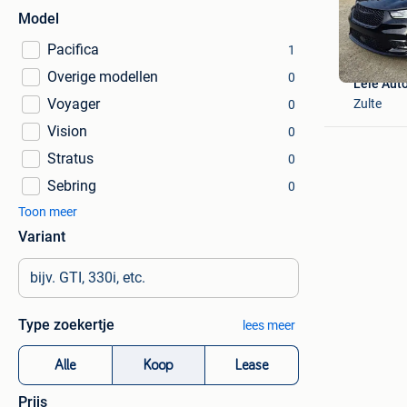
Model
Pacifica
1
Overige modellen
0
Leie Auto
Voyager
Zulte
0
Vision
0
Stratus
0
Sebring
0
Toon meer
Variant
Type zoekertje
lees meer
Alle
Koop
Lease
Prijs