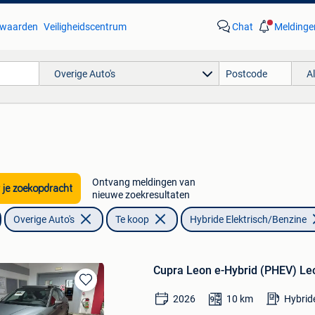
waarden
Veiligheidscentrum
Chat
Meldinge
Overige Auto's
A
Ontvang meldingen van
 je zoekopdracht
nieuwe zoekresultaten
Overige Auto's
Te koop
Hybride Elektrisch/Benzine
Cupra Leon e-Hybrid (PHEV) Le
Bewaren
2026
10
km
Hybrid
in