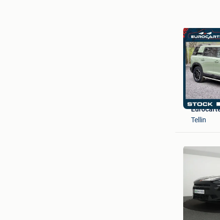
Eurocart
Tellin