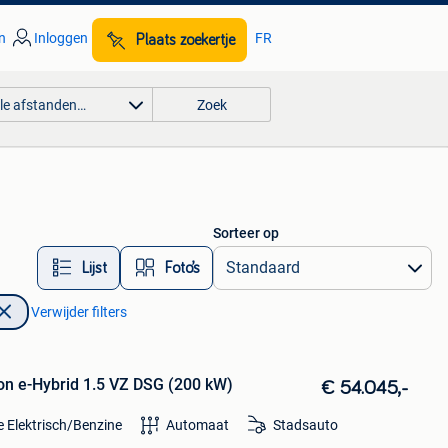
n
Inloggen
FR
Plaats zoekertje
lle afstanden…
Zoek
Sorteer op
Lijst
Foto’s
Verwijder filters
on e-Hybrid 1.5 VZ DSG (200 kW)
€ 54.045,-
e Elektrisch/Benzine
Automaat
Stadsauto