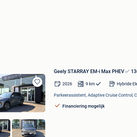
Geely STARRAY EM-i Max PHEV ✅ 136
2026
9
km
Hybride El
Bewaren
in
Parkeerassistent, Adaptive Cruise Control, C
Mijn
Favorieten
Financiering mogelijk