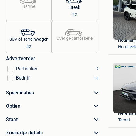
Berline
Break
22
Overige carrosserie
SUV of Terreinwagen
Houman 
42
Hombeek
Adverteerder
Particulier
2
Bedrijf
14
Specificaties
Opties
Hereman
Staat
Ternat
Zoekertje details