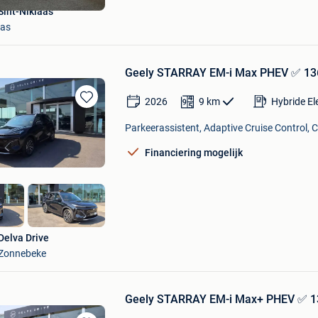
Sint-Niklaas
aas
Geely STARRAY EM-i Max PHEV ✅ 136
2026
9
km
Hybride El
Bewaren
in
Parkeerassistent, Adaptive Cruise Control, C
Mijn
Favorieten
Financiering mogelijk
Delva Drive
Zonnebeke
Geely STARRAY EM-i Max+ PHEV ✅ 13