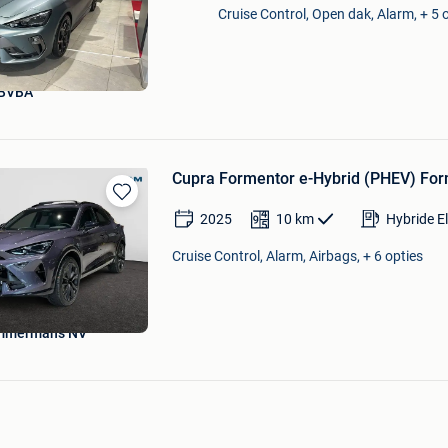
Mijn
Cruise Control, Open dak, Alarm, + 5 
Favorieten
 BVBA
Cupra Formentor e-Hybrid (PHEV) Form
Bewaren
2025
10
km
Hybride E
in
Mijn
Cruise Control, Alarm, Airbags, + 6 opties
Favorieten
immermans NV