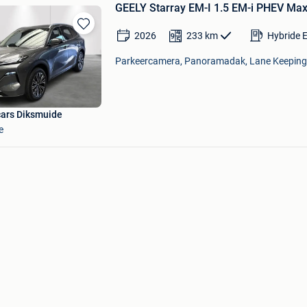
GEELY Starray EM-I 1.5 EM-i PHEV Ma
2026
233
km
Hybride E
Bewaren
in
Parkeercamera, Panoramadak, Lane Keeping A
Mijn
Favorieten
cars Diksmuide
e