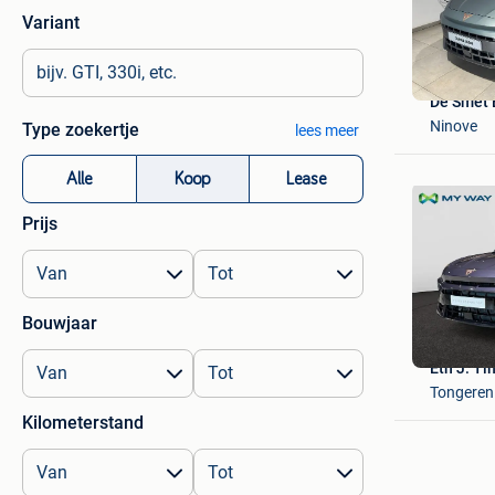
Variant
De Smet
Ninove
Type zoekertje
lees meer
Alle
Koop
Lease
Prijs
Bouwjaar
Etn J. T
Tongeren
Kilometerstand