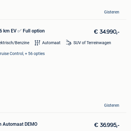
Gisteren
 km EV ✅ Full option
€ 34.990,-
ektrisch/Benzine
Automaat
SUV of Terreinwagen
ruise Control, + 56 opties
Gisteren
um Automaat DEMO
€ 36.995,-