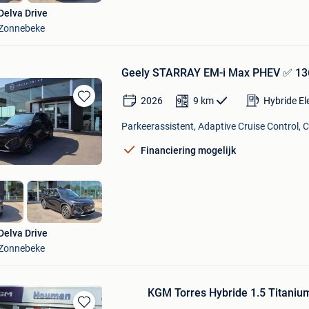
Delva Drive
Zonnebeke
Geely STARRAY EM-i Max PHEV ✅ 136
2026
9
km
Hybride El
Bewaren
in
Parkeerassistent, Adaptive Cruise Control, C
Mijn
Favorieten
Financiering mogelijk
Delva Drive
Zonnebeke
KGM Torres Hybride 1.5 Titani