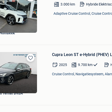
Bewaren
3.000
km
Hybride Elektris
in
Mijn
Adaptive Cruise Control, Cruise Contr
Favorieten
Hombeek
Cupra Leon ST e-Hybrid (PHEV) L
Bewaren
2025
9.700
km
in
Mijn
Cruise Control, Navigatiesysteem, Alar
Favorieten
s Ternat BVBA