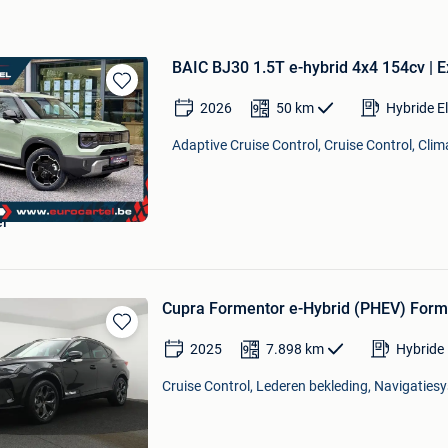
BAIC BJ30 1.5T e-hybrid 4x4 154cv | E
Bewaren
2026
50
km
Hybride E
in
Mijn
Adaptive Cruise Control, Cruise Control, Clima
Favorieten
el
Cupra Formentor e-Hybrid (PHEV) Forme
Bewaren
2025
7.898
km
Hybride 
in
Mijn
Cruise Control, Lederen bekleding, Navigatiesy
Favorieten