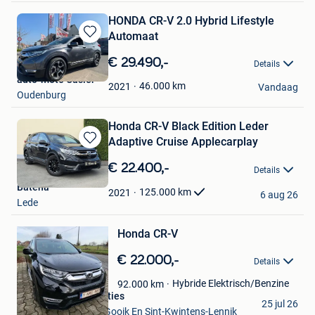
HONDA CR-V 2.0 Hybrid Lifestyle
Automaat
Bewaren
in
€ 29.490,-
Details
Mijn
auto-moto Casier
Favorieten
46.000
km
2021
Vandaag
Oudenburg
Honda CR-V Black Edition Leder
Adaptive Cruise Applecarplay
Bewaren
in
€ 22.400,-
Details
Mijn
Batena
Favorieten
125.000
km
2021
6 aug 26
Lede
Bewaren
in
Mijn
Honda CR-V
Favorieten
€ 22.000,-
Details
Hybride Elektrisch/Benzine
92.000
km
Ledscherm constructies
25 jul 26
Roosdaal+Deel Van Gooik En Sint-Kwintens-Lennik