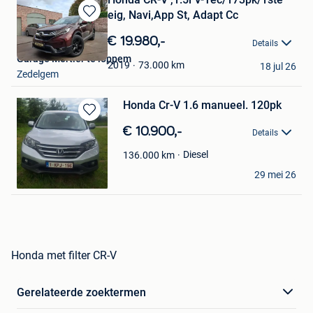
eig, Navi,App St, Adapt Cc
Bewaren
in
€ 19.980,-
Details
Mijn
Garage Mortier te loppem
Favorieten
73.000
km
2019
18 jul 26
Zedelgem
Honda Cr-V 1.6 manueel. 120pk
Bewaren
€ 10.900,-
Details
in
Mijn
Diesel
136.000
km
Favorieten
Joh
29 mei 26
Sint-Truiden
Honda met filter CR-V
Gerelateerde zoektermen