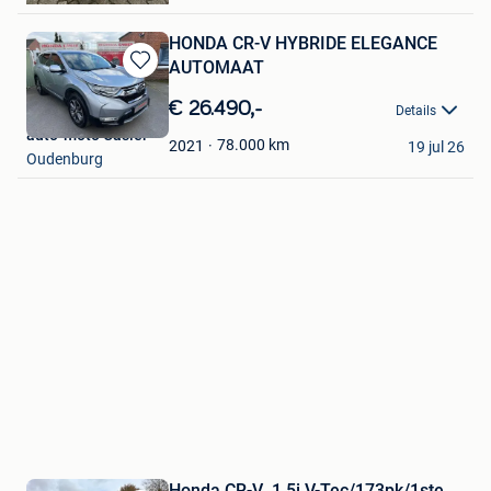
HONDA CR-V HYBRIDE ELEGANCE
AUTOMAAT
Bewaren
in
€ 26.490,-
Details
Mijn
auto-moto Casier
Favorieten
78.000
km
2021
19 jul 26
Oudenburg
Honda CR-V ,1.5i V-Tec/173pk/1ste