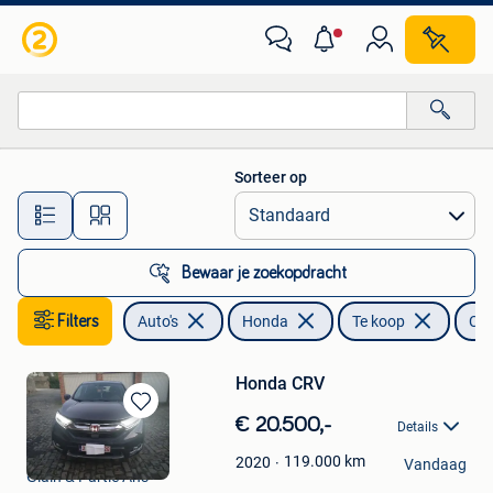
Honda
Sorteer op
Alle afstanden…
Bewaar je zoekopdracht
Filters
Auto's
Honda
Te koop
CR
Honda CRV
Bewaren
€ 20.500,-
Details
in
Nino
Mijn
119.000
km
2020
Vandaag
Glain & Partie Ans
Favorieten