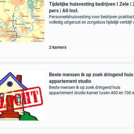
Tijdelijke huisvesting bedrijven I Zele | 
pers | All-Incl.
Personeelshuisvesting voor bedrijven praktisc
volledig uitgerust en zorgeloos tijdelijk verblijf
uw medewerkers, projectmedewerkers of expa
All-in prijs: € 1.320 Per maand (bij normaal
2
kamers
Beste mensen ik op zoek dringend huis
appartement studio
Beste mensen ik op zoek dringend huis
appartement studio kamer tusen 400 en 700 
aub kinrooi maaseik bree peer en dicht bij dez
regio