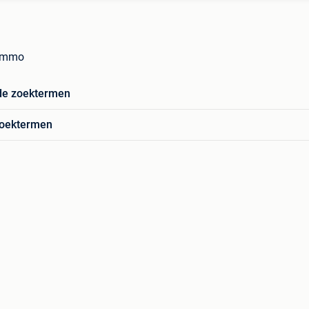
 Immo
de zoektermen
zoektermen