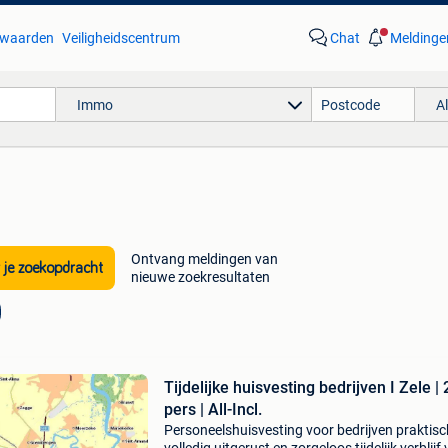
waarden
Veiligheidscentrum
Chat
Meldinge
Immo
A
Ontvang meldingen van
 je zoekopdracht
nieuwe zoekresultaten
Tijdelijke huisvesting bedrijven I Zele | 
pers | All-Incl.
Personeelshuisvesting voor bedrijven praktisc