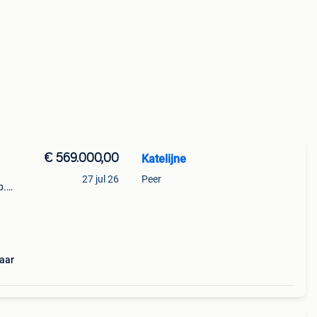
€ 569.000,00
Katelijne
27 jul 26
Peer
p.
 maar
aar