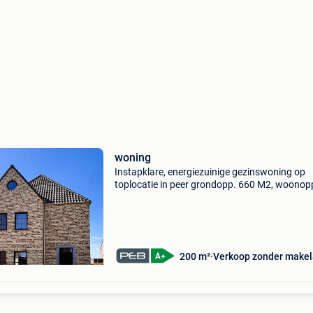
woning
Instapklare, energiezuinige gezinswoning op
toplocatie in peer grondopp. 660 M2, woonop
200 M2 recente (2025), uiterst comfortabele,
vrijstaande woning in een zeer rustige straat,
tegelijk op w
200 m²
Verkoop zonder makel