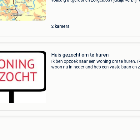
volledig uitgerust en zorgeloos tijdelijk verblijf
uw medewerkers, projectmedewerkers of expa
All-in prijs: € 1.320 Per maand (bij normaal
2
kamers
Huis gezocht om te huren
Ik ben opzoek naar een woning om te huren. I
woon nu in nederland heb een vaste baan en 
in hamont achel, lommel, peer, bree, mol enzov
Graag kom in contact