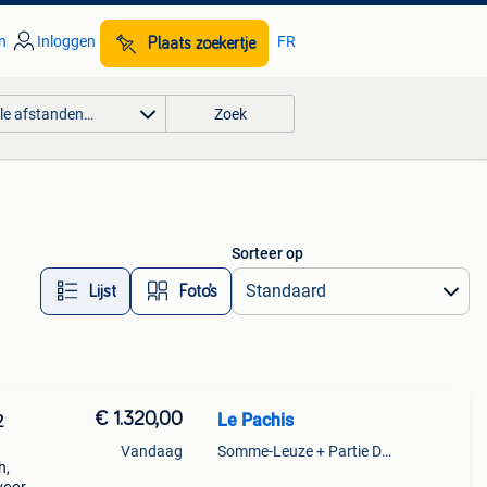
n
Inloggen
FR
Plaats zoekertje
lle afstanden…
Zoek
Sorteer op
Lijst
Foto’s
€ 1.320,00
Le Pachis
2
Vandaag
Somme-Leuze + Partie De Grandhan Et De Maffe
h,