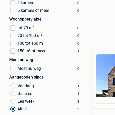
4 kamers
0
5 kamers of meer
0
Woonoppervlakte
tot 70 m²
0
70 tot 100 m²
0
100 tot 150 m²
0
150 m² of meer
1
Moet nu weg
Moet nu weg
0
Aangeboden sinds
Vandaag
1
Gisteren
1
Een week
1
Altijd
3