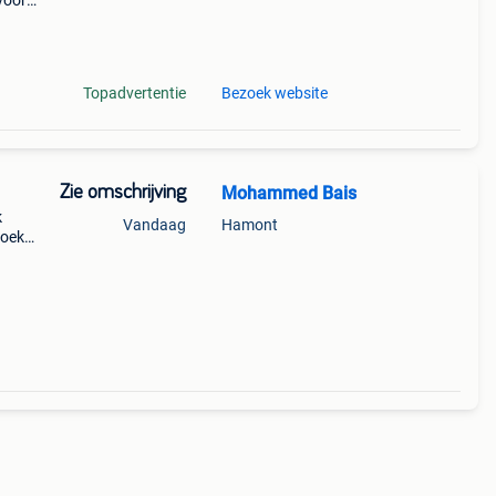
 voor
ts.
Topadvertentie
Bezoek website
Zie omschrijving
Mohammed Bais
k
Vandaag
Hamont
zoek
oort.