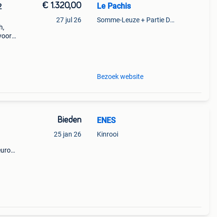
€ 1.320,00
Le Pachis
2
27 jul 26
Somme-Leuze + Partie De Grandhan Et De Maffe
h,
 voor
ts.
Bezoek website
Bieden
ENES
25 jan 26
Kinrooi
euro
e