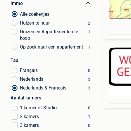
Immo
Alle zoekertjes
Huizen te huur
2
Huizen en Appartementen te
1
koop
Op zoek naar een appartement
1
Taal
Français
0
Nederlands
3
Nederlands & Français
3
Aantal kamers
1 kamer of Studio
0
2 kamers
1
3 kamers
0