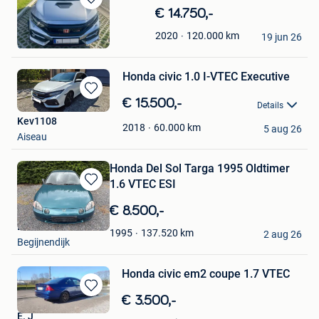
Bewaren
€ 14.750,-
in
david
120.000
km
2020
Mijn
19 jun 26
Gembloux
Favorieten
Honda civic 1.0 I-VTEC Executive
Bewaren
€ 15.500,-
Details
in
Kev1108
Mijn
60.000
km
2018
5 aug 26
Aiseau
Favorieten
Honda Del Sol Targa 1995 Oldtimer
1.6 VTEC ESI
Bewaren
in
€ 8.500,-
Mijn
LL
Favorieten
137.520
km
1995
2 aug 26
Begijnendijk
Honda civic em2 coupe 1.7 VTEC
Bewaren
€ 3.500,-
in
E. J