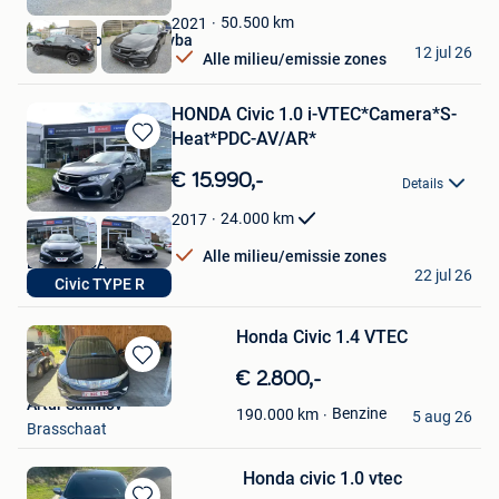
Favorieten
50.500
km
2021
Garage Holemans bvba
12 jul 26
Alle milieu/emissie zones
Westerlo
HONDA Civic 1.0 i-VTEC*Camera*S-
Heat*PDC-AV/AR*
Bewaren
in
€ 15.990,-
Details
Mijn
Favorieten
24.000
km
2017
Alle milieu/emissie zones
BELUXE CARS
22 jul 26
Civic TYPE R
Auvelais
Honda Civic 1.4 VTEC
Bewaren
€ 2.800,-
in
Artur Salimov
Benzine
190.000
km
Mijn
5 aug 26
Brasschaat
Favorieten
Honda civic 1.0 vtec