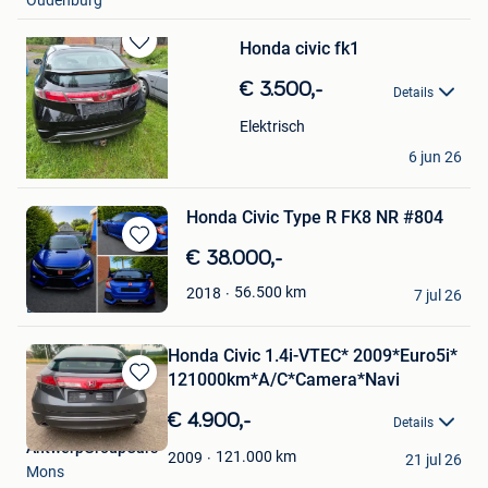
Oudenburg
Honda civic fk1
Bewaren
in
€ 3.500,-
Details
Mijn
Favorieten
Elektrisch
eddy
6 jun 26
Mons
Honda Civic Type R FK8 NR #804
Bewaren
€ 38.000,-
in
Joana
56.500
km
2018
Mijn
7 jul 26
Lint
Favorieten
Honda Civic 1.4i-VTEC* 2009*Euro5i*
121000km*A/C*Camera*Navi
Bewaren
in
€ 4.900,-
Details
Mijn
AntwerpGroupCars
Favorieten
121.000
km
2009
21 jul 26
Mons