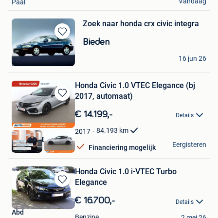
Vandaag
Paal
Zoek naar honda crx civic integra
Bewaren
Bieden
in
benoit
Mijn
16 jun 26
Fosses-La-Ville
Favorieten
Honda Civic 1.0 VTEC Elegance (bj
2017, automaat)
Bewaren
in
€ 14.199,-
Details
Mijn
Favorieten
84.193
km
2017
Autohero België
Eergisteren
Financiering mogelijk
Brussel
Honda Civic 1.0 i-VTEC Turbo
Elegance
Bewaren
in
€ 16.700,-
Details
Mijn
Abd
Favorieten
Benzine
2 mei 26