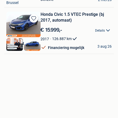
Brussel
Honda Civic 1.5 VTEC Prestige (bj
2017, automaat)
Bewaren
in
€ 15.999,-
Details
Mijn
Favorieten
126.887
km
2017
Autohero België
3 aug 26
Financiering mogelijk
Brussel