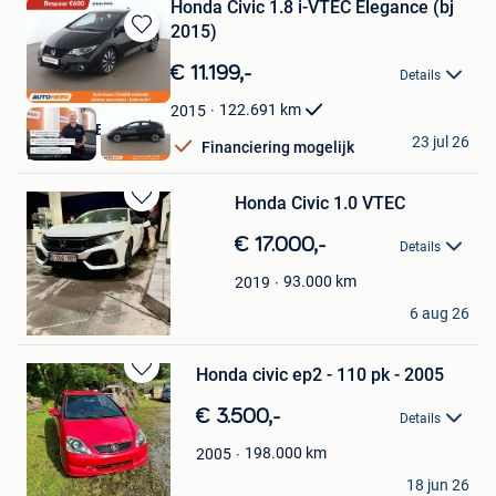
Honda Civic 1.8 i-VTEC Elegance (bj
2015)
Bewaren
in
€ 11.199,-
Details
Mijn
Favorieten
122.691
km
2015
Autohero België
23 jul 26
Financiering mogelijk
Brussel
Honda Civic 1.0 VTEC
Bewaren
in
€ 17.000,-
Details
Mijn
Favorieten
93.000
km
2019
Annie De moor
6 aug 26
Wasmes
Honda civic ep2 - 110 pk - 2005
Bewaren
in
€ 3.500,-
Details
Mijn
Favorieten
198.000
km
2005
spartan117
18 jun 26