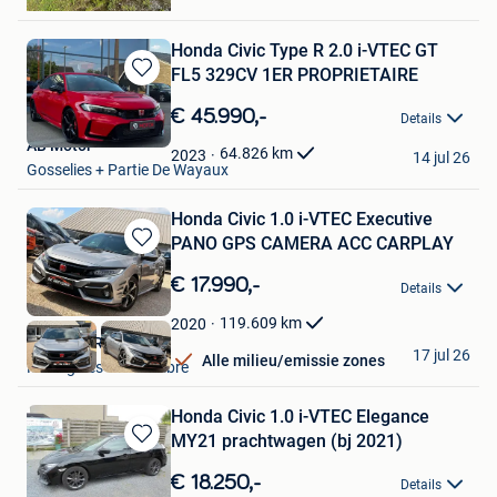
Waremme
Honda Civic Type R 2.0 i-VTEC GT
FL5 329CV 1ER PROPRIETAIRE
Bewaren
in
€ 45.990,-
Details
Mijn
AB Motor
Favorieten
64.826
km
2023
14 jul 26
Gosselies + Partie De Wayaux
Honda Civic 1.0 i-VTEC Executive
PANO GPS CAMERA ACC CARPLAY
Bewaren
in
€ 17.990,-
Details
Mijn
Favorieten
119.609
km
2020
BE MOTORS
17 jul 26
Alle milieu/emissie zones
Montignies-Sur-Sambre
Honda Civic 1.0 i-VTEC Elegance
MY21 prachtwagen (bj 2021)
Bewaren
in
€ 18.250,-
Details
Mijn