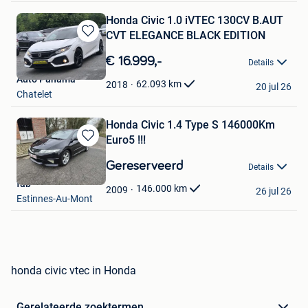
Honda Civic 1.0 iVTEC 130CV B.AUT
CVT ELEGANCE BLACK EDITION
Bewaren
in
€ 16.999,-
Details
Mijn
Auto Panama
Favorieten
62.093
km
2018
20 jul 26
Chatelet
Honda Civic 1.4 Type S 146000Km
Euro5 !!!
Bewaren
in
Gereserveerd
Details
Mijn
fab
Favorieten
146.000
km
2009
26 jul 26
Estinnes-Au-Mont
honda civic vtec in Honda
Gerelateerde zoektermen