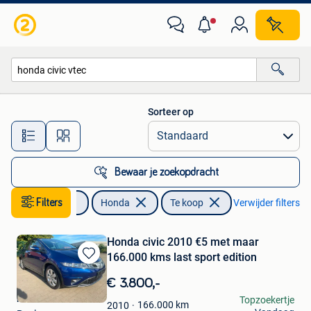
Honda
Sorteer op
Alle afstanden…
Bewaar je zoekopdracht
Auto's
Filters
Honda
Te koop
Verwijder filters
Honda civic 2010 €5 met maar
166.000 kms last sport edition
Bewaren
in
€ 3.800,-
Mijn
rahmon
Topzoekertje
Favorieten
166.000
km
2010