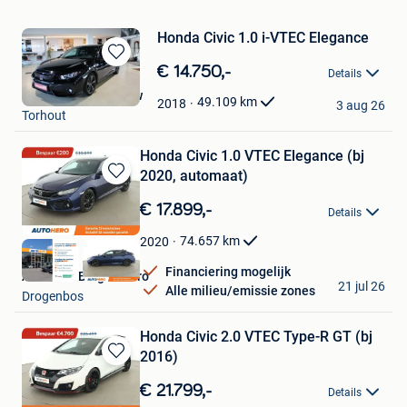
Honda Civic 1.0 i-VTEC Elegance
Bewaren
€ 14.750,-
Details
in
Garage Swyngedouw
Mijn
49.109
km
2018
3 aug 26
Torhout
Favorieten
Honda Civic 1.0 VTEC Elegance (bj
2020, automaat)
Bewaren
in
€ 17.899,-
Details
Mijn
Favorieten
74.657
km
2020
Financiering mogelijk
Autohero Belgium Pro
21 jul 26
Alle milieu/emissie zones
Drogenbos
Honda Civic 2.0 VTEC Type-R GT (bj
2016)
Bewaren
in
€ 21.799,-
Details
Mijn