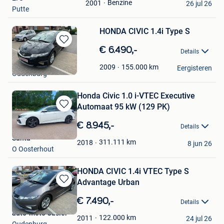
Benzine
2001
Mijn
26 jul 26
Putte
Favorieten
HONDA CIVIC 1.4i Type S
Bewaren
€ 6.490,-
Details
in
auto-moto Casier
Mijn
155.000
km
2009
Eergisteren
Oudenburg
Favorieten
Honda Civic 1.0 i-VTEC Executive
Automaat 95 kW (129 PK)
Bewaren
in
€ 8.945,-
Details
Mijn
Santa
Favorieten
311.111
km
2018
8 jun 26
O Oosterhout
HONDA CIVIC 1.4i VTEC Type S
Advantage Urban
Bewaren
in
€ 7.490,-
Details
Mijn
auto-moto Casier
Favorieten
122.000
km
2011
24 jul 26