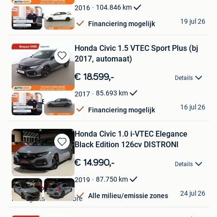
Favorieten
104.846
km
2016
Autohero België
19 jul 26
Financiering mogelijk
Brussel
Honda Civic 1.5 VTEC Sport Plus (bj
2017, automaat)
Bewaren
in
€ 18.599,-
Details
Mijn
Favorieten
85.693
km
2017
Autohero België
16 jul 26
Financiering mogelijk
Brussel
Honda Civic 1.0 i-VTEC Elegance
Black Edition 126cv DISTRONI
Bewaren
in
€ 14.990,-
Details
Mijn
Favorieten
87.750
km
2019
Look Motors
24 jul 26
Alle milieu/emissie zones
Montignies-Sur-Sambre