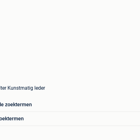
lter Kunstmatig leder
de zoektermen
zoektermen