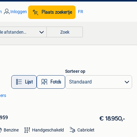
n
Inloggen
FR
Plaats zoekertje
lle afstanden…
Zoek
Sorteer op
Lijst
Foto’s
ters
1959
€ 18.950,-
Benzine
Handgeschakeld
Cabriolet