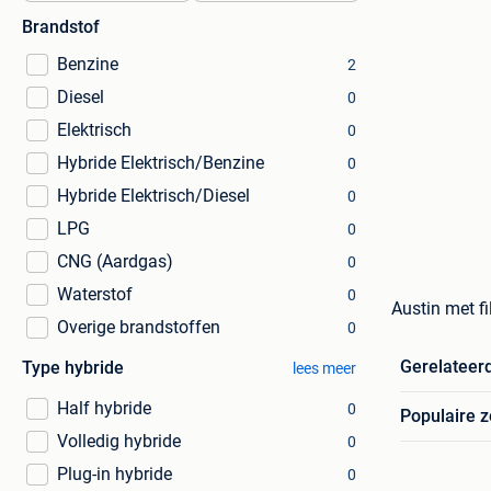
Brandstof
Benzine
2
Diesel
0
Elektrisch
0
Hybride Elektrisch/Benzine
0
Hybride Elektrisch/Diesel
0
LPG
0
CNG (Aardgas)
0
Waterstof
0
Austin met fi
Overige brandstoffen
0
Gerelateer
Type hybride
lees meer
Half hybride
0
Populaire 
Volledig hybride
0
Plug-in hybride
0