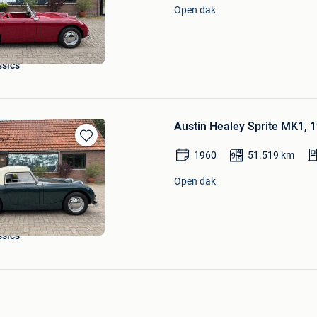
Mijn
Open dak
Favorieten
ssics
Austin Healey Sprite MK1, 
Bewaren
1960
51.519
km
in
Mijn
Open dak
Favorieten
ssics