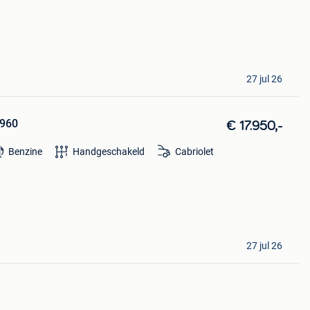
27 jul 26
1960
€ 17.950,-
Benzine
Handgeschakeld
Cabriolet
27 jul 26