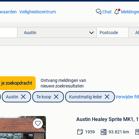
waarden
Veiligheidscentrum
Chat
Meldinge
Austin
A
Ontvang meldingen van
 je zoekopdracht
nieuwe zoekresultaten
Austin
Te koop
Kunstmatig leder
Verwijder fil
Austin Healey Sprite MK1, 
Bewaren
1959
93.821
km
in