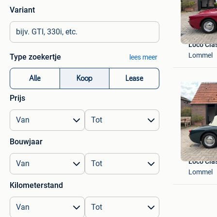
Variant
Loco Cla
Lommel
Type zoekertje
lees meer
Alle
Koop
Lease
Prijs
Bouwjaar
Loco Cla
Lommel
Kilometerstand