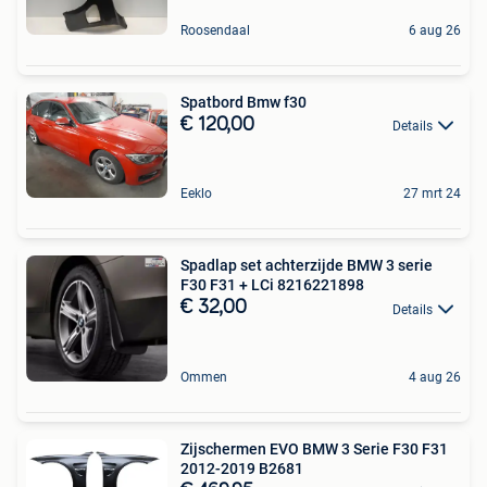
Roosendaal
6 aug 26
Spatbord Bmw f30
€ 120,00
Details
Eeklo
27 mrt 24
Spadlap set achterzijde BMW 3 serie
F30 F31 + LCi 8216221898
€ 32,00
Details
Ommen
4 aug 26
Zijschermen EVO BMW 3 Serie F30 F31
2012-2019 B2681