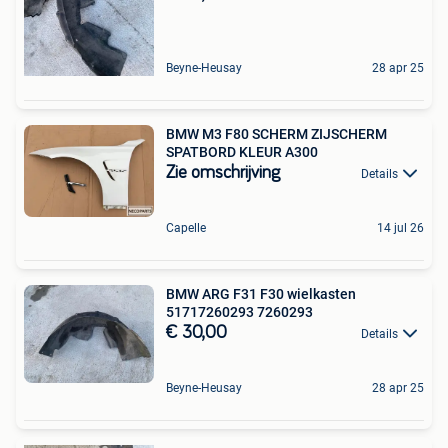
Beyne-Heusay
28 apr 25
BMW M3 F80 SCHERM ZIJSCHERM
SPATBORD KLEUR A300
Zie omschrijving
Details
Capelle
14 jul 26
BMW ARG F31 F30 wielkasten
51717260293 7260293
€ 30,00
Details
Beyne-Heusay
28 apr 25