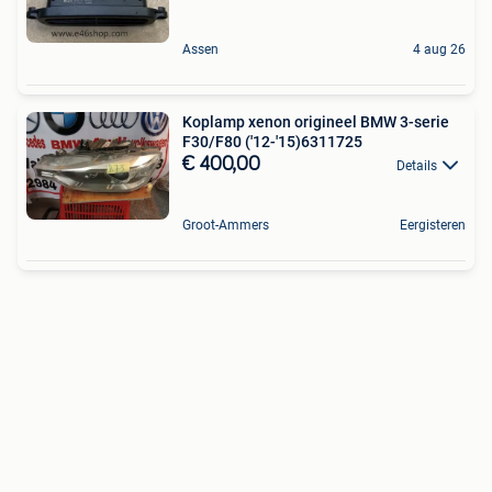
Assen
4 aug 26
Koplamp xenon origineel BMW 3-serie
F30/F80 ('12-'15)6311725
€ 400,00
Details
Groot-Ammers
Eergisteren