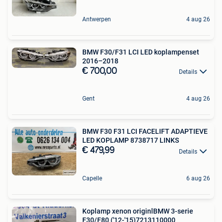
Antwerpen
4 aug 26
BMW F30/F31 LCI LED koplampenset
2016–2018
€ 700,00
Details
Gent
4 aug 26
BMW F30 F31 LCI FACELIFT ADAPTIEVE
LED KOPLAMP 8738717 LINKS
€ 479,99
Details
Capelle
6 aug 26
Koplamp xenon originlBMW 3-serie
F30/F80 ('12-'15)7213110000