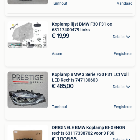
Turnhout
Vandaag
Koplamp lijst BMW F30 F31 oe
63117400479 links
€ 19,99
Details
Assen
Eergisteren
Koplamp BMW 3 Serie F30 F31 LCI Voll
LED Rechts 747130603
€ 485,00
Details
Turnhout
Eergisteren
ORIGINELE BMW Koplamp BI-XENON
rechts 63117338702 voor 3 F30
€ 1.008,66
Details