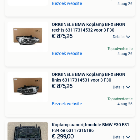
Bezoek website
4 aug 26
ORIGINELE BMW Koplamp BI-XENON
rechts 63117314532 voor 3 F30
€ 875,26
Details
Topadvertentie
Bezoek website
4 aug 26
ORIGINELE BMW Koplamp BI-XENON
links 63117314531 voor 3 F30
€ 875,26
Details
Topadvertentie
Bezoek website
4 aug 26
Koplamp aandrijfmodule BMW F30 F31
F34 oe 63117316186
€ 299,00
Details