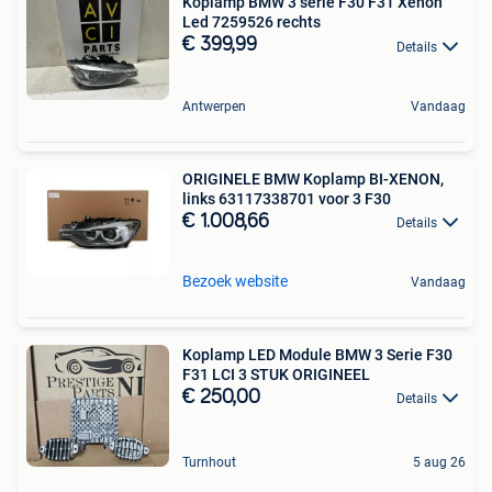
Koplamp BMW 3 serie F30 F31 Xenon
Led 7259526 rechts
€ 399,99
Details
Antwerpen
Vandaag
ORIGINELE BMW Koplamp BI-XENON,
links 63117338701 voor 3 F30
€ 1.008,66
Details
Bezoek website
Vandaag
Koplamp LED Module BMW 3 Serie F30
F31 LCI 3 STUK ORIGINEEL
€ 250,00
Details
Turnhout
5 aug 26