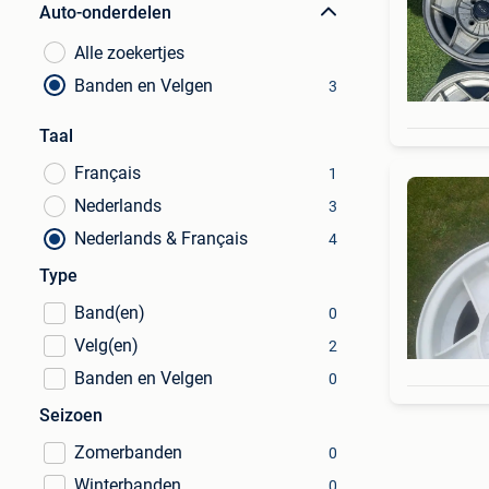
Auto-onderdelen
Alle zoekertjes
Banden en Velgen
3
Taal
Français
1
Nederlands
3
Nederlands & Français
4
Type
Band(en)
0
Velg(en)
2
Banden en Velgen
0
Seizoen
Zomerbanden
0
Winterbanden
0