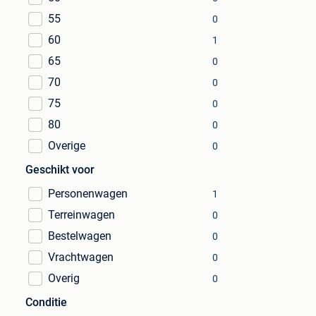
55
0
60
1
65
0
70
0
75
0
80
0
Overige
0
Geschikt voor
Personenwagen
1
Terreinwagen
0
Bestelwagen
0
Vrachtwagen
0
Overig
0
Conditie