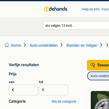
Help en info
Voor
3
Home
Auto-onderdelen
Banden en Velgen
Verfijn resultaten
Bewaar
Prijs
Auto-onderd
van
tot
€
€
Categorie
Wis de categorie