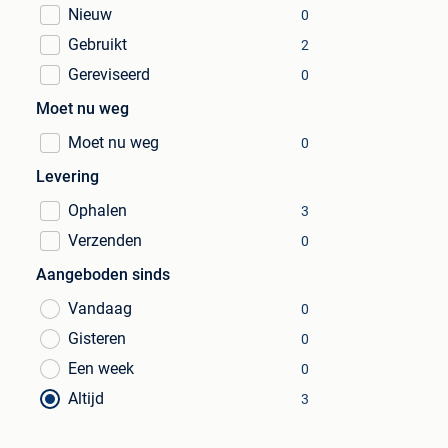
Nieuw
0
Gebruikt
2
Gereviseerd
0
Moet nu weg
Moet nu weg
0
Levering
Ophalen
3
Verzenden
0
Aangeboden sinds
Vandaag
0
Gisteren
0
Een week
0
Altijd
3