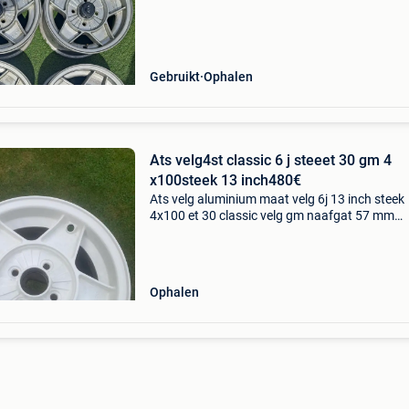
Gebruikt
Ophalen
Ats velg4st classic 6 j steeet 30 gm 4
x100steek 13 inch480€
Ats velg aluminium maat velg 6j 13 inch steek
4x100 et 30 classic velg gm naafgat 57 mm
ongeveer witte kleur 4 stuks tesamen 480€
Ophalen