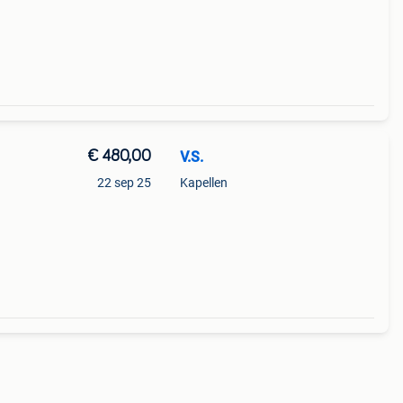
€ 480,00
V.S.
22 sep 25
Kapellen