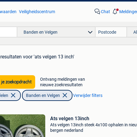
waarden
Veiligheidscentrum
Chat
Meldinge
Banden en Velgen
A
 resultaten
voor 'ats velgen 13 inch'
Ontvang meldingen van
 je zoekopdracht
nieuwe zoekresultaten
elen
Banden en Velgen
Verwijder filters
Ats velgen 13inch
Ats velgen 13inch steek 4x100 ophalen in nie
bergen nederland