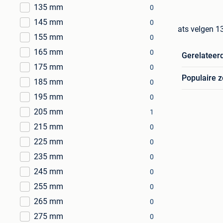
135 mm
0
145 mm
0
ats velgen 1
155 mm
0
165 mm
0
Gerelateer
175 mm
0
Populaire 
185 mm
0
195 mm
0
205 mm
1
215 mm
0
225 mm
0
235 mm
0
245 mm
0
255 mm
0
265 mm
0
275 mm
0