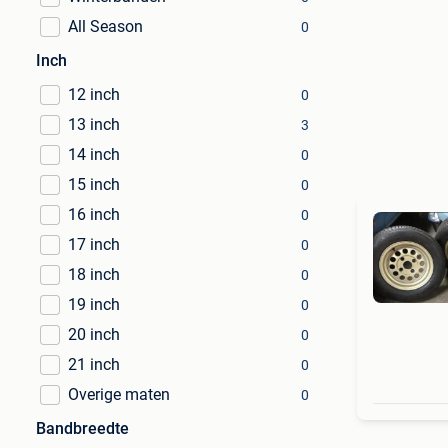
All Season
0
Inch
12 inch
0
13 inch
3
14 inch
0
15 inch
0
16 inch
0
17 inch
0
18 inch
0
19 inch
0
20 inch
0
21 inch
0
Overige maten
0
Bandbreedte