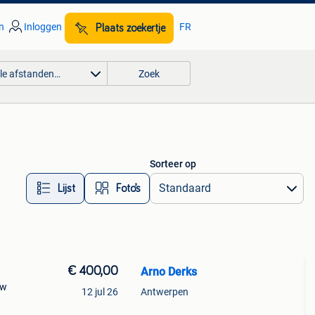
n
Inloggen
FR
Plaats zoekertje
lle afstanden…
Zoek
Sorteer op
Lijst
Foto’s
€ 400,00
Arno Derks
uw
12 jul 26
Antwerpen