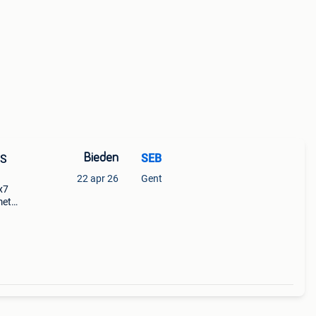
Bieden
SEB
TS
22 apr 26
Gent
x7
met