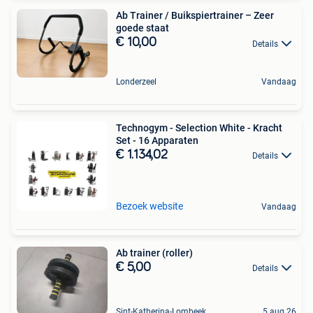
Ab Trainer / Buikspiertrainer – Zeer
goede staat
€ 10,00
Details
Londerzeel
Vandaag
Technogym - Selection White - Kracht
Set - 16 Apparaten
€ 1.134,02
Details
Bezoek website
Vandaag
Ab trainer (roller)
€ 5,00
Details
Sint-Katherina-Lombeek
5 aug 26