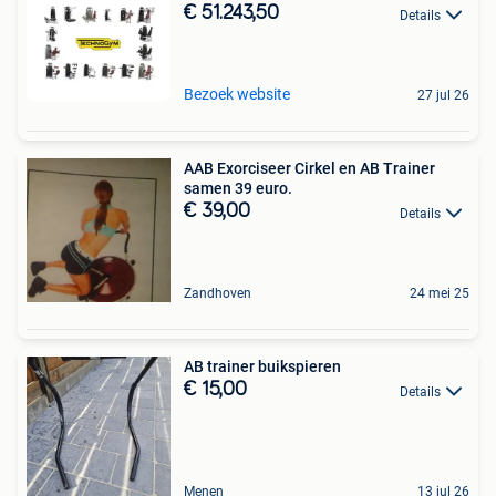
€ 51.243,50
Details
Bezoek website
27 jul 26
AAB Exorciseer Cirkel en AB Trainer
samen 39 euro.
€ 39,00
Details
Zandhoven
24 mei 25
AB trainer buikspieren
€ 15,00
Details
Menen
13 jul 26