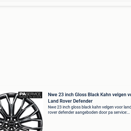
Nwe 23 inch Gloss Black Kahn velgen v
Land Rover Defender
Nwe 23 inch gloss black kahn velgen voor lan
rover defender aangeboden door pa service:
nieuwe originele 23 inch kahn rs25 velgen kah
velgen , als je de ultieme land rover velgen wen
de schitt