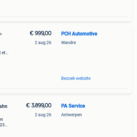
€ 999,00
PCH Automotive
-
2 aug 26
Wandre
 et
8
core
Bezoek website
€ 3.899,00
PA Service
Kahn
2 aug 26
Antwerpen
en
 23
ende