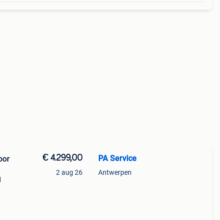
€ 4.299,00
PA Service
oor
2 aug 26
Antwerpen
d
n
st in