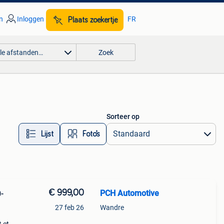
n
Inloggen
FR
Plaats zoekertje
lle afstanden…
Zoek
Sorteer op
Lijst
Foto’s
€ 999,00
PCH Automotive
-
27 feb 26
Wandre