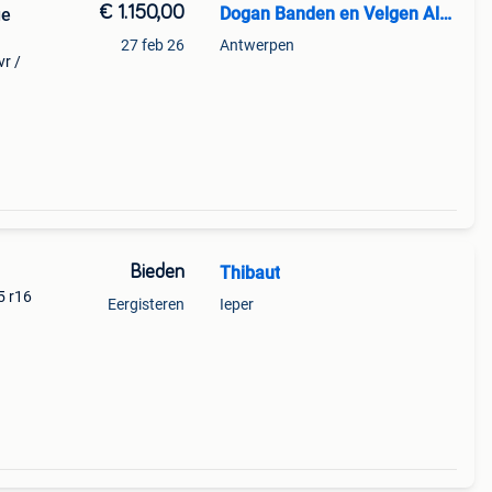
€ 1.150,00
Dogan Banden en Velgen Almelo
ge
27 feb 26
Antwerpen
vr /
22
ter
Bieden
Thibaut
5 r16
Eergisteren
Ieper