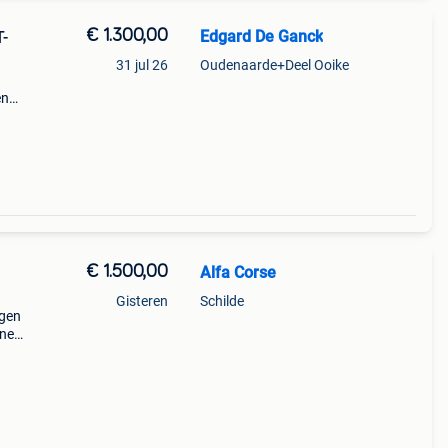
€ 1.300,00
Edgard De Ganck
T-
31 jul 26
Oudenaarde+Deel Ooike
en
 at
€ 1.500,00
Alfa Corse
Gisteren
Schilde
lgen
 new
!