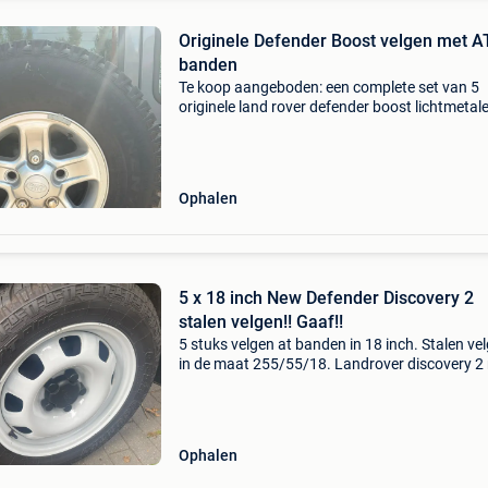
Originele Defender Boost velgen met A
banden
Te koop aangeboden: een complete set van 5
originele land rover defender boost lichtmetal
velgen, voorzien van continental crosscontact
all-terrain banden. Inclusief reservewiel.
Specificaties 5
Ophalen
5 x 18 inch New Defender Discovery 2
stalen velgen!! Gaaf!!
5 stuks velgen at banden in 18 inch. Stalen ve
in de maat 255/55/18. Landrover discovery 2
defender. Onwaarschijnlijk gaaf voor je disco 2
Ophalen