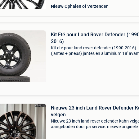
Nieuw
Ophalen of Verzenden
Kit Eté pour Land Rover Defender (1990
2016)
Kit eté pour land rover defender (1990-2016)
(jantes + pneus) jantes en aluminium 18' avant
arrière : pneus toyo open country lt 285/75 r1
129/126s 10 p.r. Jantes 8jx18 et25 usure : en
bon
Nieuwe 23 inch Land Rover Defender 
velgen
Nieuwe 23 inch land rover defender kahn velg
aangeboden door pa service: nieuwe originele
inch kahn rs650 velgen kahn velgen , als je de
ultieme land rover velgen wenst in de schitter