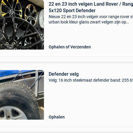
22 en 23 inch velgen Land Rover / Ran
5x120 Sport Defender
Nieuw 22 en 23 inch velgen voor range rover s
urban look kleur glans zwart velgen zijn op
voorraad en direct leverbaar velg specificatie 
inch velg breedte 10j et waarde 40 naaf diame
72,6 st
Ophalen of Verzenden
Defender velg
Velg: 16 inch steekmaat defender band: 255 6
Ophalen