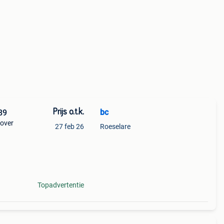
Prijs o.t.k.
bc
r ANR1689
rover
27 feb 26
Roeselare
unnen
 6784
Topadvertentie