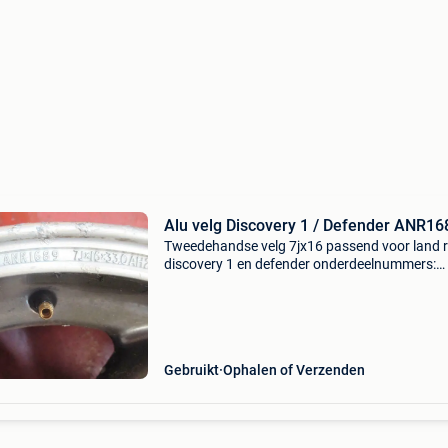
Alu velg Discovery 1 / Defende
Tweedehandse velg 7jx16 passend voor land 
discovery 1 en defender onderdeelnummers:
anr1689 / anr5307mnh al onze onderdelen k
verzonden worden bij info of vragen graag id
vermelden
Gebruikt
Ophalen of Verzenden