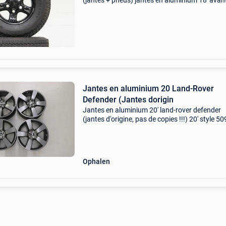
(jantes + pneus) jantes en aluminium 18' avant
arrière : pneus toyo open country lt 285/75 r1
129/126s 10 p.r. Jantes 8jx18 et25 usure : en
bon
Jantes en aluminium 20 Land-Rover
Defender (Jantes dorigin
Jantes en aluminium 20' land-rover defender
(jantes d'origine, pas de copies !!!) 20' style 5
dark satin grey avec capteurs de pression prix
: 4.012€ !!!
Ophalen