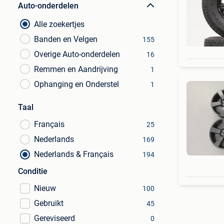
Auto-onderdelen
Alle zoekertjes
Banden en Velgen
155
Overige Auto-onderdelen
16
Remmen en Aandrijving
1
Ophanging en Onderstel
1
Taal
Français
25
Nederlands
169
Nederlands & Français
194
Conditie
Nieuw
100
Gebruikt
45
Gereviseerd
0