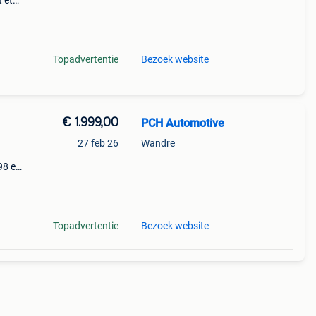
 et
8
core
Topadvertentie
Bezoek website
€ 1.999,00
PCH Automotive
27 feb 26
Wandre
098 en
 neuf
Topadvertentie
Bezoek website