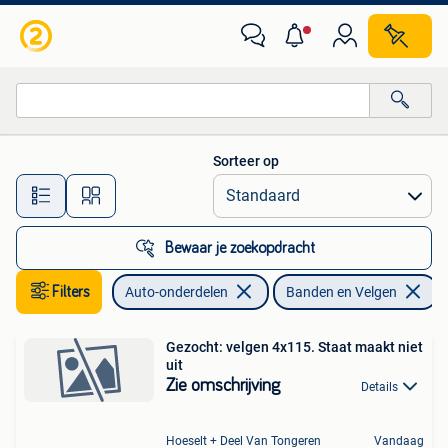
Banden en Velgen
Sorteer op
Alle afstanden…
Bewaar je zoekopdracht
Filters
Auto-onderdelen
Banden en Velgen
Gezocht: velgen 4x115. Staat maakt niet
uit
Zie omschrijving
Details
Hoeselt + Deel Van Tongeren
Vandaag