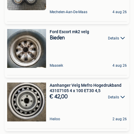
Mechelen-Aan-De-Maas
4 aug 26
Ford Escort mk2 velg
Bieden
Details
Maaseik
4 aug 26
Aanhanger Velg Mefro Hogedrukband
43107105 4 x 100 ET30 4,5
€ 42,00
Details
Heiloo
2 aug 26