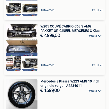
Antwerpen
12 jul 26
W205 COUPÉ CABRIO C63 S AMG
PAKKET ORIGINEEL MERCEDES C Klas
€ 4.999,00
Details
Antwerpen
12 jul 26
Mercedes S Klasse W223 AMG 19 inch
originele velgen A2234011
€ 1.699,00
Details