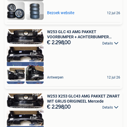
Bezoek website
12 jul 26
W253 GLC 43 AMG PAKKET
VOORBUMPER + ACHTERBUMPER
ZWART WIT G
€ 2.298,00
Details
Antwerpen
12 jul 26
W253 X253 GLC43 AMG PAKKET ZWART
WIT GRIJS ORIGINEEL Mercede
€ 2.298,00
Details