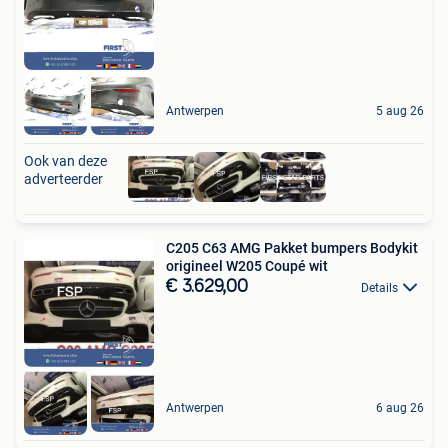
Antwerpen
5 aug 26
Ook van deze
adverteerder
C205 C63 AMG Pakket bumpers Bodykit
origineel W205 Coupé wit
€ 3.629,00
Details
Antwerpen
6 aug 26