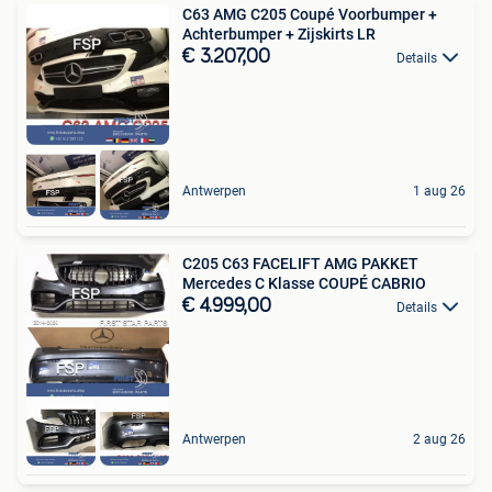
C63 AMG C205 Coupé Voorbumper +
Achterbumper + Zijskirts LR
€ 3.207,00
Details
Antwerpen
1 aug 26
C205 C63 FACELIFT AMG PAKKET
Mercedes C Klasse COUPÉ CABRIO
€ 4.999,00
Details
Antwerpen
2 aug 26