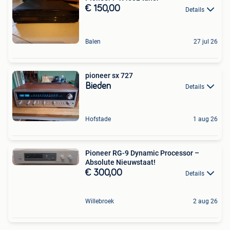
€ 150,00
Details
Balen
27 jul 26
pioneer sx 727
Bieden
Details
Hofstade
1 aug 26
Pioneer RG-9 Dynamic Processor –
Absolute Nieuwstaat!
€ 300,00
Details
Willebroek
2 aug 26