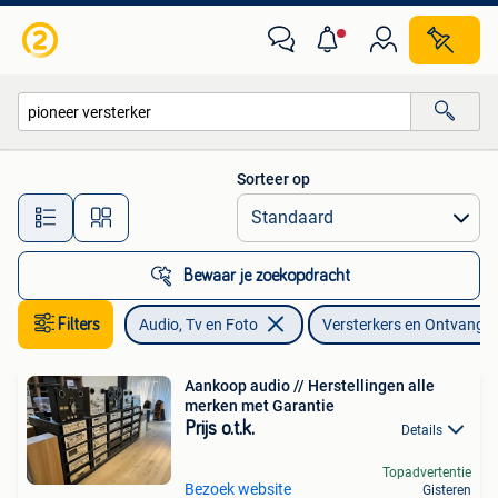
Versterkers en Ontvangers
Sorteer op
Alle afstanden…
Bewaar je zoekopdracht
Filters
Audio, Tv en Foto
Versterkers en Ontvange
Aankoop audio // Herstellingen alle
merken met Garantie
Prijs o.t.k.
Details
Topadvertentie
Bezoek website
Gisteren