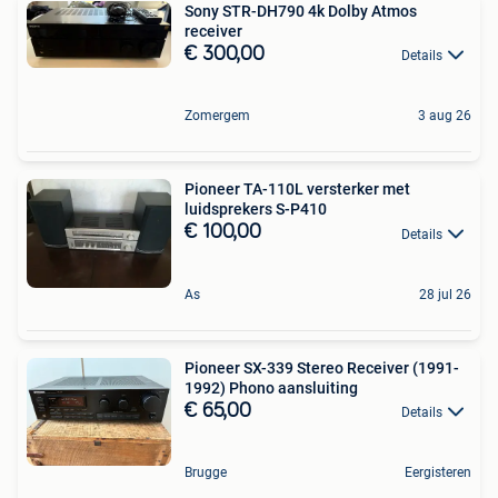
Sony STR-DH790 4k Dolby Atmos
receiver
€ 300,00
Details
Zomergem
3 aug 26
Pioneer TA-110L versterker met
luidsprekers S-P410
€ 100,00
Details
As
28 jul 26
Pioneer SX-339 Stereo Receiver (1991-
1992) Phono aansluiting
€ 65,00
Details
Brugge
Eergisteren